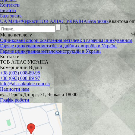
Контакти
Інсайти
База знань
UA Market
Черкаси
ТОВ АЛІАС УКРАЇНА
База знань
Квантова оп
Меню
каталогу
Оцинковані опори освітлення металеві: з гарячим цинкуванням
Гаряче цинкування метизів та дрібних виробів в Україні
Гаряче цинкування металоконструкцій в Україні
Контакти
ТОВ АЛІАС УКРАЇНА
Комерційний Відділ
+38 (093) 008-89-95
+38 (093) 008-89-97
info@aliasukraine.com.ua
Написати нам
вул. Героїв Дніпра, 71, Черкаси 18000
Графік роботи