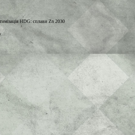
тимізація HDG: сплави Zn 2030