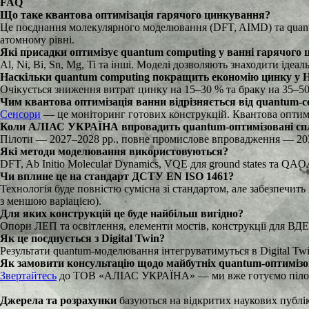
FAQ
Що таке квантова оптимізація гарячого цинкування?
Це поєднання молекулярного моделювання (DFT, AIMD) та quantu
атомному рівні.
Які присадки оптимізує quantum computing у ванні гарячого
Al, Ni, Bi, Sn, Mg, Ti та інші. Моделі дозволяють знаходити ідеал
Наскільки quantum computing покращить економію цинку у
Очікується зниження витрат цинку на 15–30 % та браку на 35–50
Чим квантова оптимізація ванни відрізняється від quantum-се
Сенсори
— це моніторинг готових конструкцій. Квантова оптимі
Коли АЛІАС УКРАЇНА впровадить quantum-оптимізовані спл
Пілоти — 2027–2028 рр., повне промислове впровадження — 20
Які методи моделювання використовуються?
DFT, Ab Initio Molecular Dynamics, VQE для ground states та QAO
Чи вплине це на стандарт ДСТУ EN ISO 1461?
Технологія буде повністю сумісна зі стандартом, але забезпечит
з меншою варіацією).
Для яких конструкцій це буде найбільш вигідно?
Опори ЛЕП та освітлення, елементи мостів, конструкції для ВДЕ
Як це поєднується з Digital Twin?
Результати quantum-моделювання інтегруватимуться в Digital Twi
Як замовити консультацію щодо майбутніх quantum-оптимізо
Звертайтесь
до ТОВ «АЛІАС УКРАЇНА» — ми вже готуємо пілотні 
Джерела та розрахунки
базуються на відкритих наукових публік