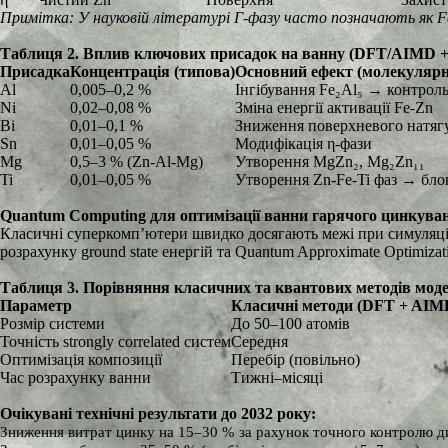
Примітка: У науковій літературі Γ-фазу часто позначають як F
Таблиця 2. Вплив ключових присадок на ванну (DFT/AIMD +
Присадка
Концентрація (типова)
Основний ефект (молекулярн
Al
0,005–0,2 %
Інгібування Fe₂Al₅ → контроль
Ni
0,02–0,08 %
Зміна енергії активації Fe-Zn
Bi
0,01–0,1 %
Зниження поверхневого натяг
Sn
0,01–0,05 %
Модифікація η-фази
Mg
0,5–3 % (Zn-Al-Mg)
Утворення MgZn₂, Mg₂Zn₁₁
Ti
0,01–0,05 %
Утворення Zn-Fe-Ti фаз → бло
Quantum Computing для оптимізації ванни гарячого цинкува
Класичні суперкомп’ютери швидко досягають межі при симуляції 
розрахунку ground state енергій та Quantum Approximate Optimiza
Таблиця 3. Порівняння класичних та квантових методів мод
Параметр
Класичні методи (DFT + AIM
Розмір системи
До 50–100 атомів
Точність strongly correlated систем
Середня
Оптимізація композиції
Перебір (повільно)
Час розрахунку ванни
Тижні–місяці
Очікувані технічні результати до 2032 року:
Зниження витрат цинку на 15–30 % за рахунок точного контролю ди