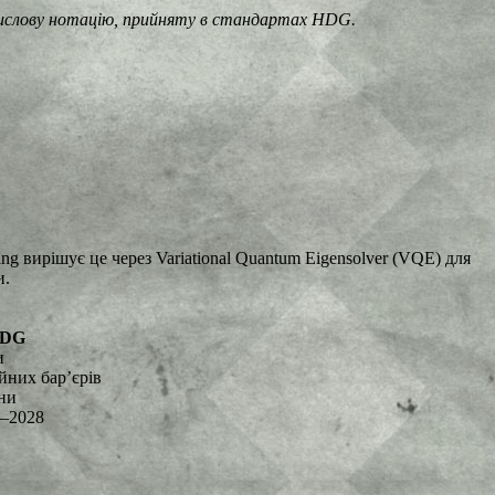
ислову нотацію, прийняту в стандартах HDG.
 вирішує це через Variational Quantum Eigensolver (VQE) для
и.
HDG
и
йних бар’єрів
ини
7–2028