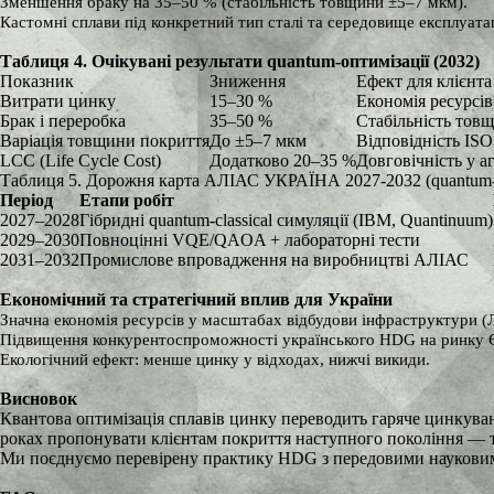
Зменшення браку на 35–50 % (стабільність товщини ±5–7 мкм).
Кастомні сплави під конкретний тип сталі та середовище експлуатац
Таблиця 4. Очікувані результати quantum-оптимізації (2032)
Показник
Зниження
Ефект для клієнта
Витрати цинку
15–30 %
Економія ресурсів
Брак і переробка
35–50 %
Стабільність тов
Варіація товщини покриття
До ±5–7 мкм
Відповідність ISO
LCC (Life Cycle Cost)
Додатково 20–35 %
Довговічність у 
Таблиця 5. Дорожня карта АЛІАС УКРАЇНА 2027-2032 (quantum
Період
Етапи робіт
2027–2028
Гібридні quantum-classical симуляції (IBM, Quantinuum)
2029–2030
Повноцінні VQE/QAOA + лабораторні тести
2031–2032
Промислове впровадження на виробництві АЛІАС
Економічний та стратегічний вплив для України
Значна економія ресурсів у масштабах відбудови інфраструктури (
Підвищення конкурентоспроможності українського HDG на ринку 
Екологічний ефект: менше цинку у відходах, нижчі викиди.
Висновок
Квантова оптимізація сплавів цинку переводить гаряче цинкуванн
роках пропонувати клієнтам покриття наступного покоління — т
Ми поєднуємо перевірену практику HDG з передовими науковими