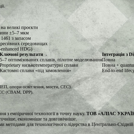
ії.
 на великі проєкти
щини ±5–7 мкм
 1461 з запасом
агресивних середовищах
-enhanced HDG)
Ключові результати
Інтеграція з Di
5–7 оптимізованих сплавів, пілотне моделювання
Повна
Proprietary низькотемпературні сплави
Повна + quant
Кастомні сплави «під замовлення»
End-to-end lifec
ЛЕП, опори освітлення, мости, СЕС).
ЄС (CBAM, DPP).
я з емпіричної технології в точну науку.
ТОВ «АЛІАС УКРАЇ
очніше, економніше та довговічніше.
 методами для технологічного лідерства в Центрально-Східній