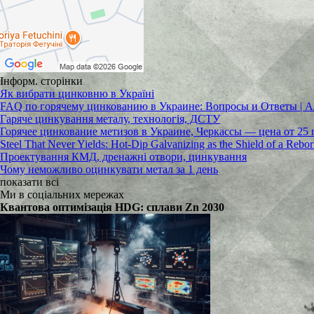
Інформ. сторінки
Як вибрати цинковню в Україні
FAQ по горячему цинкованию в Украине: Вопросы и Ответы
Гаряче цинкування металу, технологія, ДСТУ
Горячее цинкование метизов в Украине, Черкассы — цена от 25 
Steel That Never Yields: Hot-Dip Galvanizing as the Shield of a Rebo
Проектування КМД, дренажні отвори, цинкування
Чому неможливо оцинкувати метал за 1 день
показати всі
Ми в соціальних мережах
Квантова оптимізація HDG: сплави Zn 2030