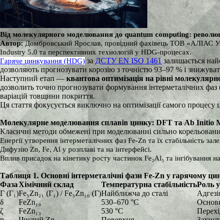
Від молекулярного моделювання до quantum computing: револю
Автор:
Домбровський Ярослав, провідний фахівець ТОВ «АЛІАС УКР
Industry 5.0 та перспективних технологій у HDG-процесах.
за
ДСТУ EN ISO 1461
залишається най
Гаряче цинкування (HDG)
дозволяють прогнозувати корозію з точністю 93–97 % і знижува
Наступний етап —
квантова оптимізація на рівні молекулярно
дозволить точно прогнозувати формування інтерметалічних фаз (Γ 
варіацій товщини покриття.
Ця стаття фокусується виключно на оптимізації самого процесу 
Молекулярне моделювання сплавів цинку: DFT та Ab Initio
Класичні методи обмежені при моделюванні сильно корельованих с
Енергії утворення інтерметалічних фаз Fe-Zn та їх стабільність залеж
Дифузію Zn, Fe, Al у розплаві та на інтерфейсі.
Вплив присадок на кінетику росту частинок Fe₂Al₅ та інгібування н
Таблиця 1. Основні інтерметалічні фази Fe-Zn у гарячому ц
Фаза
Хімічний склад
Температурна стабільність
Роль у
Γ (Γ₁)
Fe₅Zn₂₁ (Γ₁) / Fe₃Zn₁₀ (Γ)
Найближча до сталі
Адгезі
δ
FeZn₁₀
530–670 °C
Основ
ζ
FeZn₁₃
530 °C
Перех
η
Чистий Zn
Поверхня
Захист