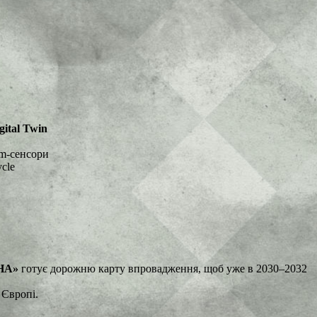
gital Twin
um-сенсори
ycle
НА»
готує дорожню карту впровадження, щоб уже в 2030–2032
 Європі.