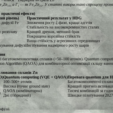
e
₃
Zn
₁₀
, а Γ
₁
— як Fe
₅
Zn
₂₁
. У статті використано спрощену пром
 практичні ефекти)
ий рівень)
Практичний результат у HDG
 дифузії Fe
Зниження росту ζ-фази, краща адгезія
Стабільність на висококремнистих сталях
у розплаву
Кращий дренаж, менший брак
Покращена корозійна стійкість
Вища стійкість у агресивних середовищах
кування дифузії
Інгібування надмірного росту шарів
ння
багатокомпонентних сплавів (>50–100 атомів). Quantum computing
tion Algorithm (QAOA) для комбінаторної оптимізації складу ванн
елювання сплавів Zn
D)
Quantum computing (VQE + QAOA)
Перевага quantum для 
100–500+ атомів
Багатокомпонентні сплав
Висока (точне ground state)
Кращий прогноз активаці
QAOA (комбінаторна)
Тисячі комбінацій за год
Дні (гібридний)
Швидке пілотування 202
фузії.