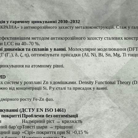
ція у гарячому цинкуванні
2030–2032
АЇНА» з антикорозійного захисту металоконструкцій. Стаж у галу
ефективнішим методом антикорозійного захисту сталевих констр
ти LCC на 40–70 %.
ї динаміки та сплавів у ванні
. Молекулярне моделювання (DFT,
(Γ₁), δ, ζ, η), оптимізувати присадки (Al, Ni, Bi, Sn, Mg, Ti то
цинкування на атомному рівні.
 MD
истем у розплаві Zn з домішками. Density Functional Theory (DF
но від концентрації Si, P у сталі та присадок у ванні.
адмірного росту Fe-Zn фаз.
инкуванні (ДСТУ EN ISO 1461)
 покритті
Проблеми без оптимізації
я
Надмірний ріст → крихкість
ний бар’єр
Товсті шари → тріщини
ідний шар
«Сірі» покриття при Si >0,15 %
 + блиск
Надмірна витрата Zn