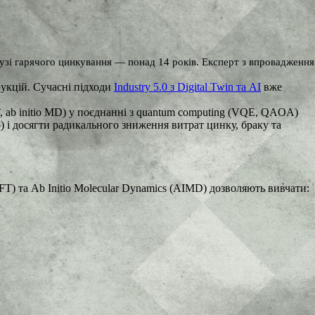
зі гарячого цинкування — понад 14 років. Експерт з впровадження
укцій. Сучасні підходи
Industry 5.0 з Digital Twin та AI
вже
 ab initio MD) у поєднанні з quantum computing (VQE, QAOA)
що) і досягти радикального зниження витрат цинку, браку та
T) та Ab Initio Molecular Dynamics (AIMD) дозволяють вивчати: