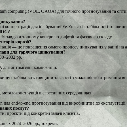
m computing (VQE, QAOA) для точного прогнозування та оптиміз
 цинкування?
ьні концентрації для інгібування Fe-Zn фаз і стабільності товщини
 HDG?
 % завдяки точному контролю дифузії та фазового складу.
нсорів корозії?
зація — це покращення самого процесу цинкування у ванні на а
ави для гарячого цинкування?
30–2032 рр.
A для оптимізації композицій.
ь вищу стабільність товщини та якості з можливістю отримання ви
, металоконструкції в агресивних середовищах.
n для end-to-end прогнозування від виробництва до експлуатації.
ваних послуг?
проєкти під конкретні задачі клієнтів.
аціях 2024–2026 рр., зокрема: