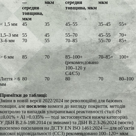
—
мкм
середня
мкм
середня
товщина, мкм
товщина,
мкм
< 1,5 мм
45
35
45–55
35–45
55+
1,5–3 мм
55
45
55–70
45–55
70+
3–6 мм
70
55
70–85
55–70
85+
> 6 мм
85
70
85–100+
70–85+
100+
(рекомендовано
100–120 у
C4/C5)
Лиття > 6
80
70
80
70
80–100
мм
Примітки до таблиці:
Зміни в новій версії 2022/2024 не революційні для базових
товщин, але
посилено
вимоги до вигляду покриття, методів
контролю та випадків ультранизької реактивності сталі (Si
≤0,01% + Al >0,035% — тоді застосовується нижча категорія).
У ДБН В.2.6-198:2014 (зі змінами) та ДБН В.2.3-26:2024 (мости)
посилено посилання на ДСТУ EN ISO 1461:2024 — для об’єктів
високої відповідальності (СС3) рекомендовано 100–120+ мкм