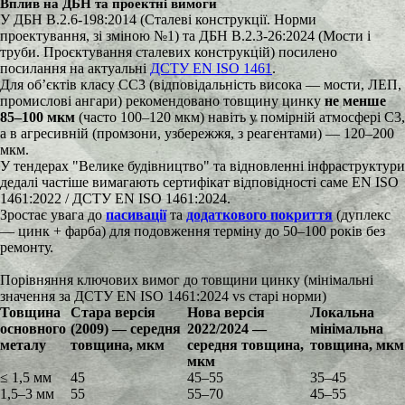
Вплив на ДБН та проектні вимоги
У ДБН В.2.6-198:2014 (Сталеві конструкції. Норми
проектування, зі зміною №1) та ДБН В.2.3-26:2024 (Мости і
труби. Проєктування сталевих конструкцій) посилено
посилання на актуальні
ДСТУ EN ISO 1461
.
Для об’єктів класу СС3 (відповідальність висока — мости, ЛЕП,
промислові ангари) рекомендовано товщину цинку
не менше
85–100 мкм
(часто 100–120 мкм) навіть у помірній атмосфері C3,
а в агресивній (промзони, узбережжя, з реагентами) — 120–200
мкм.
У тендерах "Велике будівництво" та відновленні інфраструктури
дедалі частіше вимагають сертифікат відповідності саме EN ISO
1461:2022 / ДСТУ EN ISO 1461:2024.
Зростає увага до
пасивації
та
додаткового покриття
(дуплекс
— цинк + фарба) для подовження терміну до 50–100 років без
ремонту.
Порівняння ключових вимог до товщини цинку (мінімальні
значення за ДСТУ EN ISO 1461:2024 vs старі норми)
Товщина
Стара версія
Нова версія
Локальна
основного
(2009) — середня
2022/2024 —
мінімальна
металу
товщина, мкм
середня товщина,
товщина, мкм
мкм
≤ 1,5 мм
45
45–55
35–45
1,5–3 мм
55
55–70
45–55