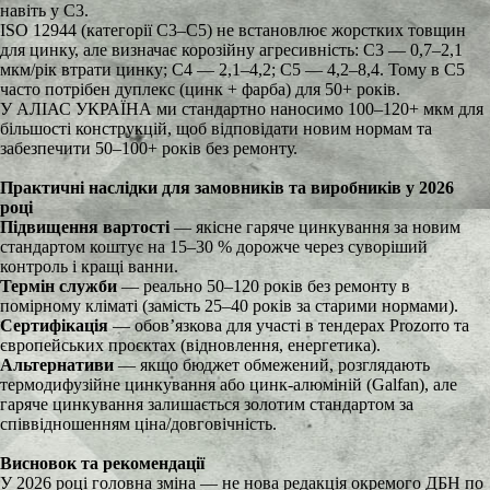
навіть у C3.
ISO 12944 (категорії C3–C5) не встановлює жорстких товщин
для цинку, але визначає корозійну агресивність: C3 — 0,7–2,1
мкм/рік втрати цинку; C4 — 2,1–4,2; C5 — 4,2–8,4. Тому в C5
часто потрібен дуплекс (цинк + фарба) для 50+ років.
У АЛІАС УКРАЇНА ми стандартно наносимо 100–120+ мкм для
більшості конструкцій, щоб відповідати новим нормам та
забезпечити 50–100+ років без ремонту.
Практичні наслідки для замовників та виробників у 2026
році
Підвищення вартості
— якісне гаряче цинкування за новим
стандартом коштує на 15–30 % дорожче через суворіший
контроль і кращі ванни.
Термін служби
— реально 50–120 років без ремонту в
помірному кліматі (замість 25–40 років за старими нормами).
Сертифікація
— обов’язкова для участі в тендерах Prozorro та
європейських проєктах (відновлення, енергетика).
Альтернативи
— якщо бюджет обмежений, розглядають
термодифузійне цинкування або цинк-алюміній (Galfan), але
гаряче цинкування залишається золотим стандартом за
співвідношенням ціна/довговічність.
Висновок та рекомендації
У 2026 році головна зміна — не нова редакція окремого ДБН по