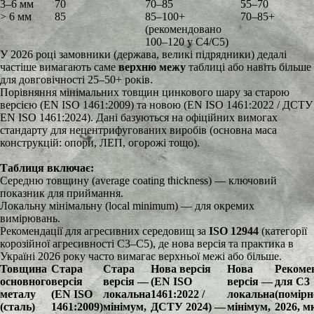
3–6 мм
70
70–85
55–70
> 6 мм
85
85–100+
70–85+
(рекомендовано
100–120 у C4/C5)
У 2026 році замовники (держава, великі підрядники) дедалі
частіше вимагають саме
верхню межу
таблиці або навіть більше
для довговічності 25–50+ років.
Порівняння мінімальних товщин цинкового шару за старою
версією (EN ISO 1461:2009) та новою (EN ISO 1461:2022 / ДСТУ
EN ISO 1461:2024). Дані базуються на офіційних вимогах
стандарту для нецентрифугованих виробів (основна маса
конструкцій: опори, ЛЕП, огорожі тощо).
Таблиця включає:
Середню товщину (average coating thickness) — ключовий
показник для приймання.
Локальну мінімальну (local minimum) — для окремих
вимірювань.
Рекомендації для агресивних середовищ за
ISO 12944
(категорії
корозійної агресивності C3–C5), де нова версія та практика в
Україні 2026 року часто вимагає верхньої межі або більше.
Товщина
Стара
Стара
Нова версія
Нова
Рекоме
основного
версія
версія —
(EN ISO
версія —
для C3
металу
(EN ISO
локальна
1461:2022 /
локальна
(помірн
(сталь)
1461:2009)
мінімум,
ДСТУ 2024) —
мінімум,
2026, м