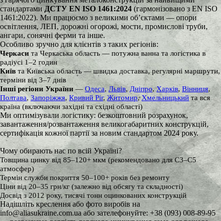
стандартами
ДСТУ EN ISO 1461:2024
(гармонізовано з EN ISO
1461:2022). Ми працюємо з великими об’єктами — опори
освітлення, ЛЕП, дорожні огорожі, мости, промислові труби,
ангари, сонячні ферми та інше.
Особливо зручно для клієнтів з таких регіонів:
Черкаси
та Черкаська область — потужна ванна та логістика в
радіусі 1–2 годин
Київ
та Київська область — швидка доставка, регулярні маршрути,
терміни від 3–7 днів
Інші регіони України
—
Одеса
,
Львів
,
Дніпро
,
Харків
,
Вінниця
,
Полтава
,
Запоріжжя
,
Кривий Ріг
,
Житомир
,
Хмельницький
та вся
країна (включаючи західні та східні області)
Ми оптимізували логістику: безкоштовний розрахунок,
завантаження/розвантаження великогабаритних конструкцій,
сертифікація кожної партії за новим стандартом 2024 року.
Чому обирають нас по всій Україні?
Товщина цинку від 85–120+ мкм (рекомендовано для C3–C5
атмосфер)
Термін служби покриття 50–100+ років без ремонту
Ціни від 20–35 грн/кг (залежно від обсягу та складності)
Досвід з 2012 року, тисячі тонн оцинкованих конструкцій
Надішліть креслення або фото виробів на
info@aliasukraine.com.ua або зателефонуйте: +38 (093) 008-89-95