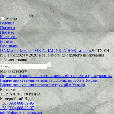
Меню
Головна
Послуги
Про нас
Контакти
Інсайти
База знань
UA Market
Черкаси
ТОВ АЛІАС УКРАЇНА
База знань
ДСТУ EN
ISO 1461:2024 у 2026: нові вимоги до гарячого цинкування +
таблиця товщин
Меню
каталогу
Оцинковані опори освітлення металеві: з гарячим цинкуванням
Гаряче цинкування метизів та дрібних виробів в Україні
Гаряче цинкування металоконструкцій в Україні
Контакти
ТОВ АЛІАС УКРАЇНА
Комерційний Відділ
+38 (093) 008-89-95
+38 (093) 008-89-97
info@aliasukraine.com.ua