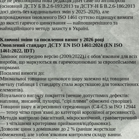
Це не революційна нова редакція ДБН саме по антикорозії
(основний ДСТУ Б В.2.6-193:2013 та ДСТУ-Н Б В.2.6-186:2013
досі діють без кардинальних змін у 2025–2026), але
впровадження оновленого ISO 1461 суттєво підвищує вимоги
до якості гарячого цинкування — найпоширенішого та
найнадійнішого методу захисту в Україні.
Ключові зміни та посилення вимог у 2026 році
Оновлений стандарт ДСТУ EN ISO 1461:2024 (EN ISO
1461:2022, IDT)
Замінює попередню версію (2009/2022) і є обов’язковим для всіх
виробів, що маркуються як гарячеоцинковані за європейськими
нормами.
Посилені вимоги до:
Мінімальної товщини цинкового шару залежно від товщини
металу (таблиця 1 стандарту стала жорсткішою для тонкостінних
елементів).
Візуального вигляду покриття (менше допустимих дефектів:
напливи, звисання, пухирці, "сірі плями" обмежені суворіше).
Товщини шару в агресивних середовищах (C4–C5 за ISO 12944
— тепер чітко прив’язані до категорій корозійної агресивності).
Методів контролю (магнітний, мікроскопічний, гравіметричний
— з чіткішими критеріями приймання/відбраковки).
Дозволяє цинк з домішками до 2 % (раніше жорсткіше
обмеження), але з обов’язковим контролем складу ванни.