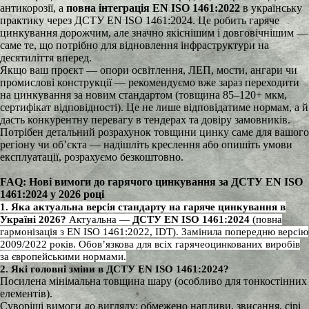
антикорозії, а
повна інтеграція
EN ISO 1461:2022
в українську
практику через ДСТУ EN ISO 1461:2024. Це робить гаряче
цинкування дорожчим, але значно якіснішим і довговічнішим —
саме те, що потрібно для відновлення інфраструктури на
десятиліття вперед.
Якщо ваш проєкт — опори освітлення, ЛЕП, мости, ангари чи
промислові конструкції — рекомендуємо вже зараз переходити
на цинкування за новим стандартом (товщина 85–120+ мкм,
сертифікат відповідності). Це не лише відповідатиме нормам, а й
дасть конкурентну перевагу в тендерах та довіру замовників.
Потрібен детальний розрахунок товщини цинку саме для вашого
регіону чи об’єкта — надішліть креслення або опишіть умови
експлуатації, розрахуємо безкоштовно.
FAQ: Нові вимоги до гарячого цинкування за ДСТУ EN ISO
1461:2024 у 2026 році
1. Яка актуальна версія стандарту на гаряче цинкування в
Україні 2026?
Актуальна —
ДСТУ EN ISO
1461:2024
(повна
гармонізація з EN ISO 1461:2022, IDT). Замінила попередню версію
2009/2022 років. Обов’язкова для всіх гарячеоцинкованих виробів
за європейськими нормами.
2. Які головні зміни в ДСТУ EN ISO 1461:2024?
Посилена мінімальна товщина шару (особливо для тонкостінних
елементів).
Суворіші вимоги до вигляду: обмежено напливи, звисання, сірі