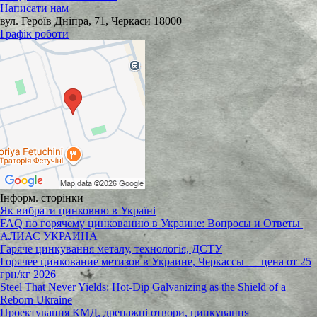
Написати нам
вул. Героїв Дніпра, 71, Черкаси 18000
Графік роботи
Інформ. сторінки
Як вибрати цинковню в Україні
FAQ по горячему цинкованию в Украине: Вопросы и Ответы |
АЛИАС УКРАИНА
Гаряче цинкування металу, технологія, ДСТУ
Горячее цинкование метизов в Украине, Черкассы — цена от 25
грн/кг 2026
Steel That Never Yields: Hot-Dip Galvanizing as the Shield of a
Reborn Ukraine
Проектування КМД, дренажні отвори, цинкування