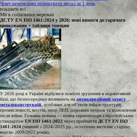
Чому неможливо оцинкувати метал за 1 день
показати всі
Ми в соціальних мережах
ДСТУ EN ISO 1461:2024 у 2026: нові вимоги до гарячого
цинкування + таблиця товщин
У 2026 році в Україні відбулися помітні зрушення в нормативній
базі, що безпосередньо впливають на
антикорозійний захист
металоконструкцій
, особливо для об’єктів інфраструктури,
промисловості, мостів, опор ЛЕП, дорожніх огорож та відновлення
після війни. Головна новина — повна гармонізація з європейським
стандартом
EN ISO 1461:2022
через прийняття
ДСТУ EN ISO
1461:2024
(чинний з 2024–2025 рр., остаточно витісняє старішу
версію 2009/2022 років).