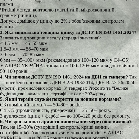
плями.
Чіткіші методи контролю (магнітний, мікроскопічний,
гравіметричний).
Допуск домішок у цинку до 2% з обов’язковим контролем
ванни.
3. Яка мінімальна товщина цинку за ДСТУ EN ISO 1461:2024?
Залежить від товщини металу (середні значення):
≤ 1,5 мм — 45–55 мкм
1,5–3 мм — 55–70 мкм
3–6 мм — 70–85 мкм
6 мм — 85–100+ мкм (рекомендовано 100–120 мкм у C4–C5).
У АЛІАС УКРАЇНА стандартно 100–120+ мкм для довговічності
50–100 років.
4. Чи впливає ДСТУ EN ISO 1461:2024 на ДБН та тендери?
Так
— посилено посилання в ДБН В.2.6-198:2014, ДБН В.2.3-26:2024
(мости), промислових нормах. У тендерах Prozorro та "Велике
будівництво" вимагають сертифікат саме 2024 року.
5. Який термін служби покриття за новими нормами?
C3 (помірний клімат) — 50–80+ років.
C4–C5 (промисловість, узбережжя) — 25–50+ років.
З дуплексом (цинк + фарба) — до 100–120 років без ремонту.
6. Чи зросла ціна гарячого цинкування через нові вимоги?
Так, на 15–30% (суворіший контроль, кращі ванни,
сертифікація). Але окупається: менше ремонтів. У АЛІАС
УКРАЇНА — від 20–35 грн/кг (залежно від обсягу).