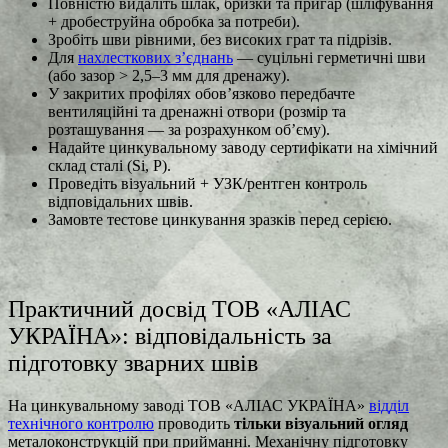
Повністю видаліть шлак, бризки та пригар (шліфування
+ дробеструйна обробка за потреби).
Зробіть шви рівними, без високих грат та підрізів.
Для
нахлесткових з’єднань
— суцільні герметичні шви
(або зазор > 2,5–3 мм для дренажу).
У закритих профілях обов’язково передбачте
вентиляційні та дренажні отвори (розмір та
розташування — за розрахунком об’єму).
Надайте цинкувальному заводу сертифікати на хімічний
склад сталі (Si, P).
Проведіть візуальний + УЗК/рентген контроль
відповідальних швів.
Замовте тестове цинкування зразків перед серією.
Практичний досвід ТОВ «АЛІАС
УКРАЇНА»: відповідальність за
підготовку зварних швів
На цинкувальному заводі ТОВ «АЛІАС УКРАЇНА»
відділ
технічного контролю
проводить
тільки візуальний огляд
металоконструкцій при прийманні. Механічну підготовку