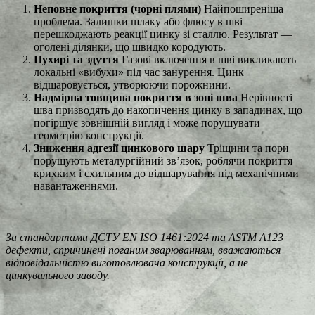
Неповне покриття (чорні плями)
Найпоширеніша
проблема. Залишки шлаку або флюсу в шві
перешкоджають реакції цинку зі сталлю. Результат —
оголені ділянки, що швидко кородують.
Пухирі та здуття
Газові включення в шві викликають
локальні «вибухи» під час занурення. Цинк
відшаровується, утворюючи порожнини.
Надмірна товщина покриття в зоні шва
Нерівності
шва призводять до накопичення цинку в западинах, що
погіршує зовнішній вигляд і може порушувати
геометрію конструкції.
Зниження адгезії цинкового шару
Тріщини та пори
порушують металургійний зв’язок, роблячи покриття
крихким і схильним до відшарування під механічними
навантаженнями.
За стандартами ДСТУ EN ISO 1461:2024 та ASTM A123
дефекти, спричинені поганим зварюванням, вважаються
відповідальністю виготовлювача конструкції, а не
цинкувального заводу.