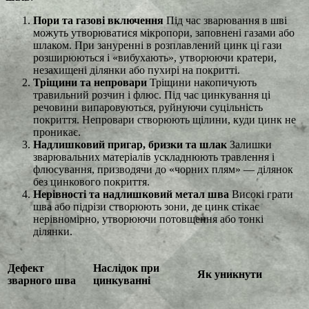
Пори та газові включення
Під час зварювання в шві
можуть утворюватися мікропори, заповнені газами або
шлаком. При зануренні в розплавлений цинк ці гази
розширюються і «вибухають», утворюючи кратери,
незахищені ділянки або пухирі на покритті.
Тріщини та непровари
Тріщини накопичують
травильний розчин і флюс. Під час цинкування ці
речовини випаровуються, руйнуючи суцільність
покриття. Непровари створюють щілини, куди цинк не
проникає.
Надлишковий пригар, бризки та шлак
Залишки
зварювальних матеріалів ускладнюють травлення і
флюсування, призводячи до «чорних плям» — ділянок
без цинкового покриття.
Нерівності та надлишковий метал шва
Високі грати
шва або підрізи створюють зони, де цинк стікає
нерівномірно, утворюючи потовщення або тонкі
ділянки.
Дефект
Наслідок при
Як уникнути
зварного шва
цинкуванні