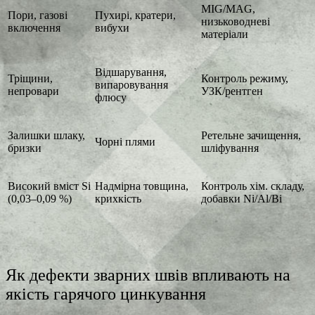
MIG/MAG,
Пори, газові
Пухирі, кратери,
низьководневі
включення
вибухи
матеріали
Відшарування,
Тріщини,
Контроль режиму,
випаровування
непровари
УЗК/рентген
флюсу
Залишки шлаку,
Ретельне зачищення,
Чорні плями
бризки
шліфування
Високий вміст Si
Надмірна товщина,
Контроль хім. складу,
(0,03–0,09 %)
крихкість
добавки Ni/Al/Bi
Як
дефекти зварних швів впливають на
якість гарячого цинкування