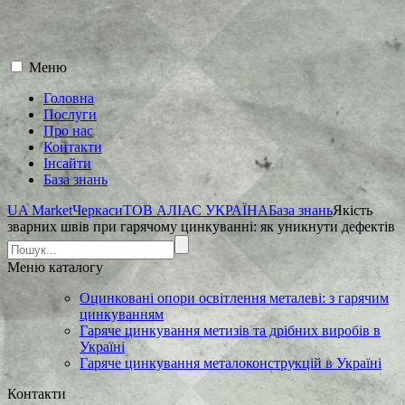
Меню
Головна
Послуги
Про нас
Контакти
Інсайти
База знань
UA Market
Черкаси
ТОВ АЛІАС УКРАЇНА
База знань
Якість
зварних швів при гарячому цинкуванні: як уникнути дефектів
Меню
каталогу
Оцинковані опори освітлення металеві: з гарячим
цинкуванням
Гаряче цинкування метизів та дрібних виробів в
Україні
Гаряче цинкування металоконструкцій в Україні
Контакти