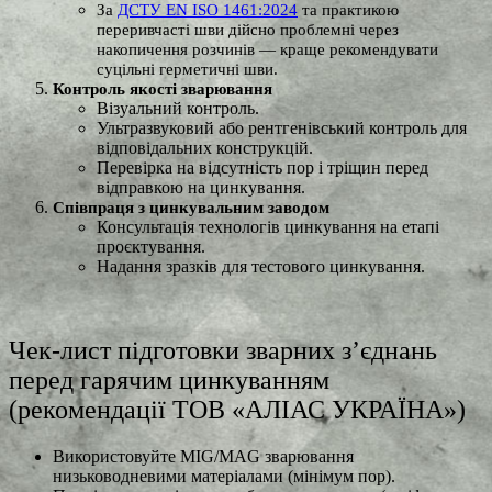
За
ДСТУ EN ISO 1461:2024
та практикою
переривчасті шви дійсно проблемні через
накопичення розчинів — краще рекомендувати
суцільні герметичні шви.
Контроль якості зварювання
Візуальний контроль.
Ультразвуковий або рентгенівський контроль для
відповідальних конструкцій.
Перевірка на відсутність пор і тріщин перед
відправкою на цинкування.
Співпраця з цинкувальним заводом
Консультація технологів цинкування на етапі
проєктування.
Надання зразків для тестового цинкування.
Чек-лист підготовки зварних з’єднань
перед гарячим цинкуванням
(рекомендації ТОВ «АЛІАС УКРАЇНА»)
Використовуйте MIG/MAG зварювання
низьководневими матеріалами (мінімум пор).