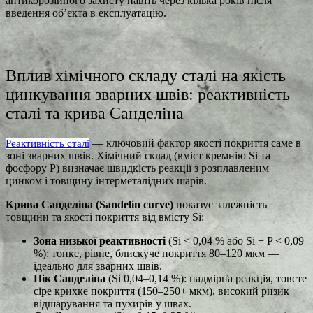
антикорозійного захисту навіть через кілька років після
введення об’єкта в експлуатацію.
Вплив хімічного складу сталі на якість
цинкування зварних швів: реактивність
сталі та крива Санделіна
— ключовий фактор якості покриття саме в
Реактивність сталі
зоні зварних швів. Хімічний склад (вміст кремнію Si та
фосфору P) визначає швидкість реакції з розплавленим
цинком і товщину інтерметалідних шарів.
Крива Санделіна (Sandelin curve)
показує залежність
товщини та якості покриття від вмісту Si:
Зона низької реактивності
(Si < 0,04 % або Si + P < 0,09
%): тонке, рівне, блискуче покриття 80–120 мкм —
ідеально для зварних швів.
Пік Санделіна
(Si 0,04–0,14 %): надмірна реакція, товсте
сіре крихке покриття (150–250+ мкм), високий ризик
відшарування та пухирів у швах.