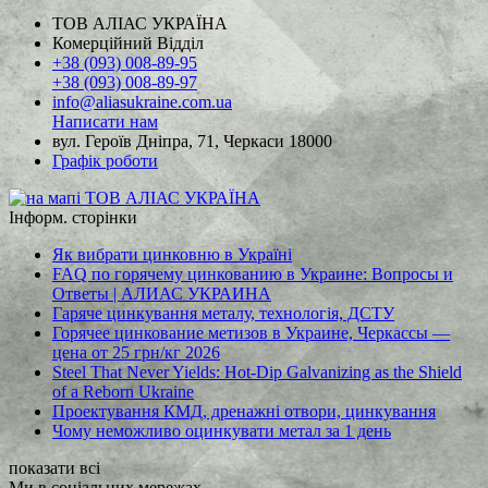
ТОВ АЛІАС УКРАЇНА
Комерційний Відділ
+38 (093) 008-89-95
+38 (093) 008-89-97
info@aliasukraine.com.ua
Написати нам
вул. Героїв Дніпра, 71, Черкаси 18000
Графік роботи
Інформ. сторінки
Як вибрати цинковню в Україні
FAQ по горячему цинкованию в Украине: Вопросы и
Ответы | АЛИАС УКРАИНА
Гаряче цинкування металу, технологія, ДСТУ
Горячее цинкование метизов в Украине, Черкассы —
цена от 25 грн/кг 2026
Steel That Never Yields: Hot-Dip Galvanizing as the Shield
of a Reborn Ukraine
Проектування КМД, дренажні отвори, цинкування
Чому неможливо оцинкувати метал за 1 день
показати всі
Ми в соціальних мережах