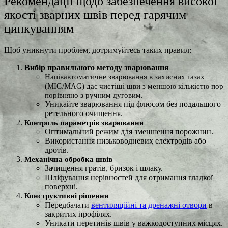
Рекомендації щодо забезпечення високої
якості зварних швів перед гарячим
цинкуванням
Щоб уникнути проблем, дотримуйтесь таких правил:
Вибір правильного методу зварювання
Напівавтоматичне зварювання в захисних газах
(MIG/MAG) дає чистіші шви з меншою кількістю пор
порівняно з ручним дуговим.
Уникайте зварювання під флюсом без подальшого
ретельного очищення.
Контроль параметрів зварювання
Оптимальний режим для зменшення порожнин.
Використання низьководневих електродів або
дротів.
Механічна обробка швів
Зачищення гратів, бризок і шлаку.
Шліфування нерівностей для отримання гладкої
поверхні.
Конструктивні рішення
Передбачати
вентиляційні та дренажні отвори
в
закритих профілях.
Уникати перетинів швів у важкодоступних місцях.