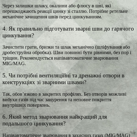
Через залишки шлаку, окалини або флюсу в шві, які
перешкоджають реакції цинку зі сталлю. Потрібне ретельне
механічне зачищення швів перед цинкуванням.
4. Як правильно підготувати зварні шви до гарячого
цинкування?
Зачистити грати, бризки та шлак механічно (шліфування або
дробеструйна обробка). Шви повинні бути рівними, без пор і
тріщин. Рекомендується напівавтоматичне зварювання
MIG/MAG.
5. Чи потрібні вентиляційні та дренажні отвори в
конструкціях зі зварними швами?
Так, обов’язково в закритих профілях. Без отворів можливі
вибухи газів під час занурення та неповне покриття
внутрішніх поверхонь.
6. Який метод зварювання найкращий для
подальшого цинкування?
Напівавтоматичне зварювання в захисних газах (MIG/MAG)