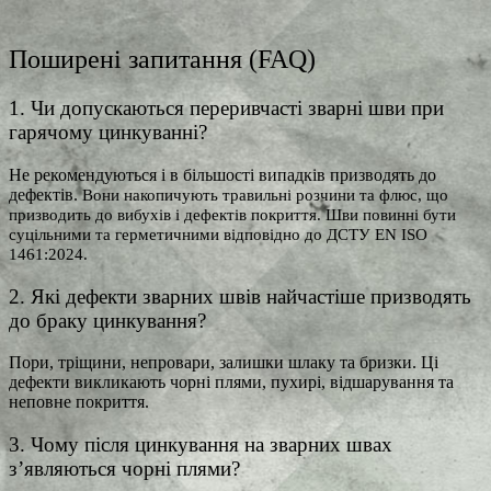
Поширені запитання (FAQ)
1. Чи допускаються переривчасті зварні шви при
гарячому цинкуванні?
Не рекомендуються і в більшості випадків призводять до
дефектів.
Вони накопичують травильні розчини та флюс, що
призводить до вибухів і дефектів покриття. Шви повинні бути
суцільними та герметичними відповідно до ДСТУ EN ISO
1461:2024.
2. Які дефекти зварних швів найчастіше призводять
до браку цинкування?
Пори, тріщини, непровари, залишки шлаку та бризки. Ці
дефекти викликають чорні плями, пухирі, відшарування та
неповне покриття.
3. Чому після цинкування на зварних швах
з’являються чорні плями?