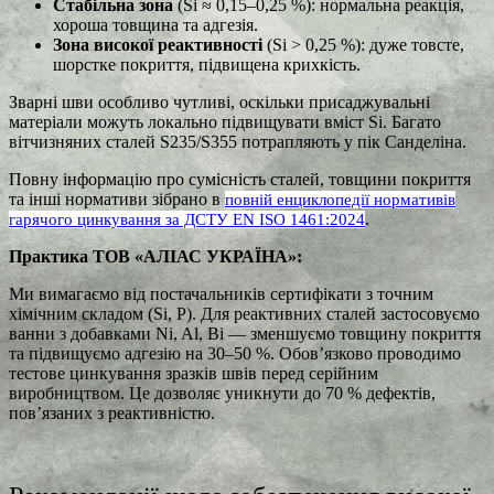
Стабільна зона
(Si ≈ 0,15–0,25 %): нормальна реакція,
хороша товщина та адгезія.
Зона високої реактивності
(Si > 0,25 %): дуже товсте,
шорстке покриття, підвищена крихкість.
Зварні шви особливо чутливі, оскільки присаджувальні
матеріали можуть локально підвищувати вміст Si. Багато
вітчизняних сталей S235/S355 потрапляють у пік Санделіна.
Повну інформацію про сумісність сталей, товщини покриття
та інші нормативи зібрано в
повній енциклопедії нормативів
.
гарячого цинкування за ДСТУ EN ISO 1461:2024
Практика ТОВ «АЛІАС УКРАЇНА»:
Ми вимагаємо від постачальників сертифікати з точним
хімічним складом (Si, P). Для реактивних сталей застосовуємо
ванни з добавками Ni, Al, Bi — зменшуємо товщину покриття
та підвищуємо адгезію на 30–50 %. Обов’язково проводимо
тестове цинкування зразків швів перед серійним
виробництвом. Це дозволяє уникнути до 70 % дефектів,
пов’язаних з реактивністю.