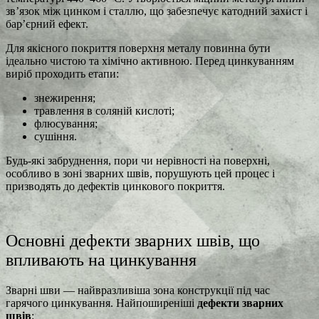
зв’язок між цинком і сталлю, що забезпечує катодний захист і
бар’єрний ефект.
Для якісного покриття поверхня металу повинна бути
ідеально чистою та хімічно активною. Перед цинкуванням
виріб проходить етапи:
знежирення;
травлення в соляній кислоті;
флюсування;
сушіння.
Будь-які забруднення, пори чи нерівності на поверхні,
особливо в зоні зварних швів, порушують цей процес і
призводять до дефектів цинкового покриття.
Основні дефекти зварних швів, що
впливають на цинкування
Зварні шви — найвразливіша зона конструкції під час
гарячого цинкування. Найпоширеніші
дефекти зварних
швів
: