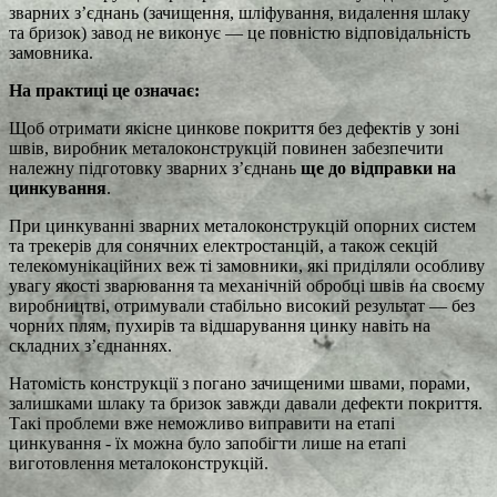
зварних з’єднань (зачищення, шліфування, видалення шлаку
та бризок) завод не виконує — це повністю відповідальність
замовника.
На практиці це означає:
Щоб отримати якісне цинкове покриття без дефектів у зоні
швів, виробник металоконструкцій повинен забезпечити
належну підготовку зварних з’єднань
ще до відправки на
цинкування
.
При цинкуванні зварних металоконструкцій опорних систем
та трекерів для сонячних електростанцій, а також секцій
телекомунікаційних веж ті замовники, які приділяли особливу
увагу якості зварювання та механічній обробці швів на своєму
виробництві, отримували стабільно високий результат — без
чорних плям, пухирів та відшарування цинку навіть на
складних з’єднаннях.
Натомість конструкції з погано зачищеними швами, порами,
залишками шлаку та бризок завжди давали дефекти покриття.
Такі проблеми вже неможливо виправити на етапі
цинкування - їх можна було запобігти лише на етапі
виготовлення металоконструкцій.