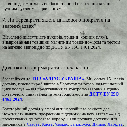
— воно дає мінімальну кількість пор і шлаку порівняно з
ручним дуговим зварюванням.
7. Як перевірити якість цинкового покриття на
зварних швах?
Візуально (відсутність пухирів, тріщин, чорних плям),
вимірюванням товщини магнітним товщиноміром та тестом
на адгезію відповідно до ДСТУ EN ISO 1461:2024.
Додаткова інформація та консультації
ТОВ «АЛІАС УКРАЇНА»
Звертайтеся до
. Ми маємо 15+ років
досвіду, власне виробництво в Черкасах та готові надати повний
цикл послуг — від проєктування та контролю зварних з’єднань
ДСТУ EN ISO
до гарячого цинкування та контролю якості за
1461:2024
.
Багаторічний досвід у сфері антикорозійного захисту дає
можливість надати професійну підтримку на всіх етапах — від
проєктування до готового виробу.
Наші послуги доступні для
замовників з
Львова
,
Києва
,
Черкас
,
Запоріжжя
,
Дніпра
,
Харкова
,