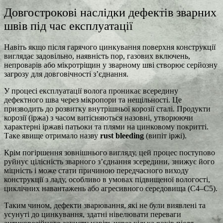
Довгострокові наслідки дефектів зварних
швів під час експлуатації
Навіть якщо після гарячого цинкування поверхня конструкції
виглядає задовільно, наявність пор, газових включень,
непроварів або мікротріщин у зварному шві створює серйозну
загрозу для довговічності з’єднання.
У процесі експлуатації волога проникає всередину
дефектного шва через мікропори та нещільності. Це
призводить до розвитку внутрішньої корозії сталі. Продукти
корозії (іржа) з часом витісняються назовні, утворюючи
характерні іржаві патьоки та плями на цинковому покритті.
Таке явище отримало назву
rust bleeding
(випіт іржі).
Крім погіршення зовнішнього вигляду, цей процес поступово
руйнує цілісність зварного з’єднання зсередини, знижує його
міцність і може стати причиною передчасного виходу
конструкції з ладу, особливо в умовах підвищеної вологості,
циклічних навантажень або агресивного середовища (C4–C5).
Таким чином, дефекти зварювання, які не були виявлені та
усунуті до цинкування, здатні нівелювати переваги