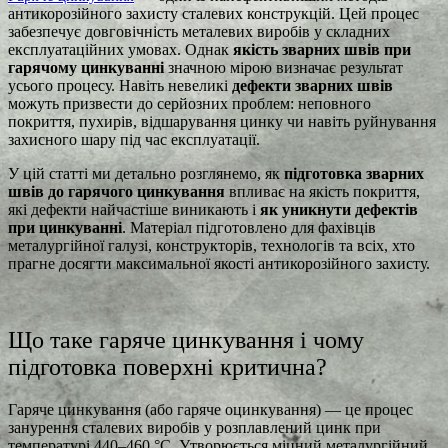
антикорозійного захисту сталевих конструкцій. Цей процес
забезпечує довговічність металевих виробів у складних
експлуатаційних умовах. Однак
якість зварних швів при
гарячому цинкуванні
значною мірою визначає результат
усього процесу. Навіть невеликі
дефекти зварних швів
можуть призвести до серйозних проблем: неповного
покриття, пухирів, відшарування цинку чи навіть руйнування
захисного шару під час експлуатації.
У цій статті ми детально розглянемо, як
підготовка зварних
швів до гарячого цинкування
впливає на якість покриття,
які дефекти найчастіше виникають і
як уникнути дефектів
при цинкуванні
. Матеріал підготовлено для фахівців
металургійної галузі, конструкторів, технологів та всіх, хто
прагне досягти максимальної якості антикорозійного захисту.
Що таке гаряче цинкування і чому
підготовка поверхні критична?
Гаряче цинкування (або гаряче оцинкування) — це процес
занурення сталевих виробів у розплавлений цинк при
температурі 440–460 °C. Утворюється міцний металургійний