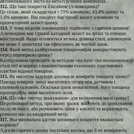
автомобільного листа на металургійних комбінатах.
112.
Що таке покриття Zincalume (Алюмоцинк)?
Це сплав, який складається з 55% алюмінію, 43,4% цинку та
1,6% кремнію. Він поєднує бар’єрний захист алюмінію та
протекторний захист цинку.
113.
У чому недолік алюмоцинку порівняно з гарячим цинком?
Алюмоцинк має гірший катодний захист на зрізах та отворах
конструкції. Якщо оголюється велика ділянка сталі, алюмоцинк
не може її захистити так ефективно, як чистий цинк.
114.
Який метод калібрування товщиномірів використовують
перед перевіркою цинку?
Калібрування проводять за методом «на нулі» (на неоцинкованій
сталі тієї ж марки) з використанням еталонних пластикових
пластин відомої товщини.
115.
Як магнітна індукція допомагає виміряти товщину цинку?
Прилад вимірює зміну магнітного опору між датчиком і
сталевою основою. Оскільки цинк немагнітний, його товщина
пропорційна зміні магнітного поля.
116.
Що таке «метод зважування» для визначення маси цинку?
Це руйнівний метод, при якому зразок зважують до цинкування
та після нього, або розчиняють цинк у кислоті та вираховують
різницю мас на квадратний метр.
117.
Яка мінімальна адгезія цинкового покриття вважається
нормою?
Адгезія гарячого цинку настільки висока, що її не вимірюють