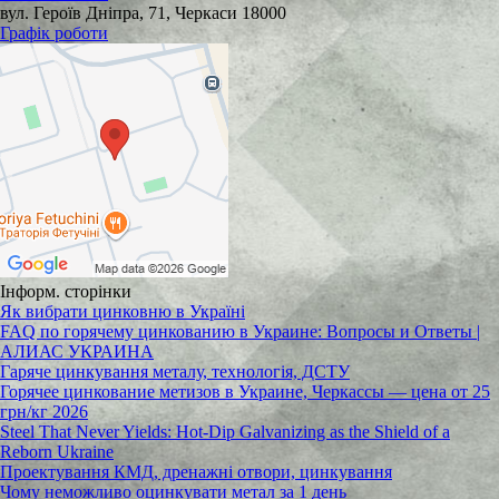
вул. Героїв Дніпра, 71, Черкаси 18000
Графік роботи
Інформ. сторінки
Як вибрати цинковню в Україні
FAQ по горячему цинкованию в Украине: Вопросы и Ответы |
АЛИАС УКРАИНА
Гаряче цинкування металу, технологія, ДСТУ
Горячее цинкование метизов в Украине, Черкассы — цена от 25
грн/кг 2026
Steel That Never Yields: Hot-Dip Galvanizing as the Shield of a
Reborn Ukraine
Проектування КМД, дренажні отвори, цинкування
Чому неможливо оцинкувати метал за 1 день