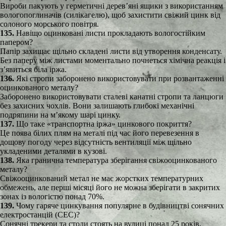
Вироби пакують у герметичні дерев’яні ящики з використанням
вологопоглиначів (силікагелю), щоб захистити свіжий цинк від
солоного морського повітря.
135.
Навіщо оцинковані листи прокладають вологостійким
папером?
Папір захищає щільно складені листи від утворення конденсату.
Без паперу між листами моментально почнеться хімічна реакція і
з’явиться біла іржа.
136.
Які стропи заборонено використовувати при розвантаженні
оцинкованого металу?
Заборонено використовувати сталеві канатні стропи та ланцюги
без захисних чохлів. Вони залишають глибокі механічні
подряпини на м’якому шарі цинку.
137.
Що таке «транспортна іржа» цинкового покриття?
Це поява білих плям на металі під час його перевезення в
дощову погоду через відсутність вентиляції між щільно
укладеними деталями в кузові.
138.
Яка гранична температура зберігання свіжооцинкованого
металу?
Свіжооцинкований метал не має жорстких температурних
обмежень, але перші місяці його не можна зберігати в закритих
зонах із вологістю понад 70%.
139.
Чому гаряче цинкування популярне в будівництві сонячних
електростанцій (СЕС)?
Сонячні трекери та столи стоять на вулиці понад 25 років.