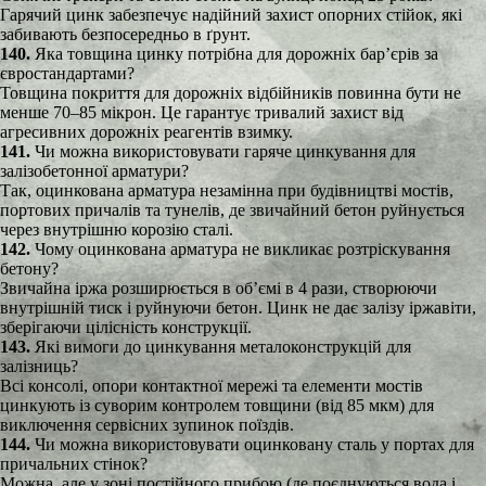
Гарячий цинк забезпечує надійний захист опорних стійок, які
забивають безпосередньо в ґрунт.
140.
Яка товщина цинку потрібна для дорожніх бар’єрів за
євростандартами?
Товщина покриття для дорожніх відбійників повинна бути не
менше 70–85 мікрон. Це гарантує тривалий захист від
агресивних дорожніх реагентів взимку.
141.
Чи можна використовувати гаряче цинкування для
залізобетонної арматури?
Так, оцинкована арматура незамінна при будівництві мостів,
портових причалів та тунелів, де звичайний бетон руйнується
через внутрішню корозію сталі.
142.
Чому оцинкована арматура не викликає розтріскування
бетону?
Звичайна іржа розширюється в об’ємі в 4 рази, створюючи
внутрішній тиск і руйнуючи бетон. Цинк не дає залізу іржавіти,
зберігаючи цілісність конструкції.
143.
Які вимоги до цинкування металоконструкцій для
залізниць?
Всі консолі, опори контактної мережі та елементи мостів
цинкують із суворим контролем товщини (від 85 мкм) для
виключення сервісних зупинок поїздів.
144.
Чи можна використовувати оцинковану сталь у портах для
причальних стінок?
Можна, але у зоні постійного прибою (де поєднуються вода і