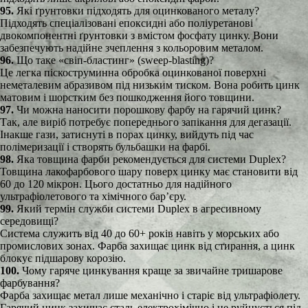
95.
Які ґрунтовки підходять для оцинкованого металу?
Підходять спеціалізовані епоксидні або поліуретанові
двокомпонентні ґрунтовки з вмістом фосфату цинку. Вони
забезпечують надійне зчеплення з кольоровим металом.
96.
Що таке «свіп-бластинг» (sweep-blasting)?
Це легка піскоструминна обробка оцинкованої поверхні
неметалевим абразивом під низьким тиском. Вона робить цинк
матовим і шорстким без пошкодження його товщини.
97.
Чи можна наносити порошкову фарбу на гарячий цинк?
Так, але виріб потребує попереднього запікання для дегазації.
Інакше гази, затиснуті в порах цинку, вийдуть під час
полімеризації і створять бульбашки на фарбі.
98.
Яка товщина фарби рекомендується для системи Duplex?
Товщина лакофарбового шару поверх цинку має становити від
60 до 120 мікрон. Цього достатньо для надійного
ультрафіолетового та хімічного бар’єру.
99.
Який термін служби системи Duplex в агресивному
середовищі?
Система служить від 40 до 60+ років навіть у морських або
промислових зонах. Фарба захищає цинк від стирання, а цинк
блокує підшарову корозію.
100.
Чому гаряче цинкування краще за звичайне тришарове
фарбування?
Фарба захищає метал лише механічно і старіє від ультрафіолету.
Гарячий цинк захищає сталь електрохімічно і не руйнується під