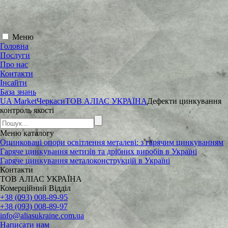
Меню
Головна
Послуги
Про нас
Контакти
Інсайти
База знань
UA Market
Черкаси
ТОВ АЛІАС УКРАЇНА
Дефекти цинкування
контроль якості
Меню
каталогу
Оцинковані опори освітлення металеві: з гарячим цинкуванням
Гаряче цинкування метизів та дрібних виробів в Україні
Гаряче цинкування металоконструкцій в Україні
Контакти
ТОВ АЛІАС УКРАЇНА
Комерційний Відділ
+38 (093) 008-89-95
+38 (093) 008-89-97
info@aliasukraine.com.ua
Написати нам