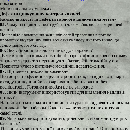
показати всі
Ми в соціальних мережах
Дефекти цинкування контроль якості
Контроль якості та дефекти гарячого цинкування металу
85.
Чому на оцинкованих трубах з часом з’являються коричневі
плями?
Це наслідок вимивання залишків солей травлення з погано
промитих внутрішніх швів або ознака зносу чистого цинку до
залізо-цинкового сплаву.
86.
Яка стійкість гарячого цинку до стирання?
Дуже висока, оскільки внутрішні шари залізо-цинкового сплаву
за своєю твердістю перевищують базову конструкційну сталь.
Покриття чудово витримує механічні навантаження.
87.
Що таке «цинкова лихоманка»?
Це гостре професійне отруєння робітників, які вдихають пари
оксиду цинку при його зварюванні або плавленні без
респіраторів. Готовим виробам це не загрожує.
88.
Який інструмент використовувати для видалення напливів
цинку?
Напливи на монтажних площинах акуратно видаляють плоским
напилком або шабером. Головне — не зчистити покриття до
самої сталі.
89.
Чи можна використовувати оцинковані металоконструкції в
басейнах?
Тільки за умови потужної примусової вентиляції. Випари хлору