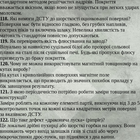
стандартним методом решітчастих надрізів. Покриття
вважається якісним, якщо воно не злущується при легких ударах
молотком.
118.
Які вимоги ДСТУ до шорсткості оцинкованої поверхні?
Поверхня має бути відносно гладкою, без грубих напливів,
гострих піків та включень шлаку. Невелика хвилястість та
матовість стандартом повністю допускаються.
119.
Як перевіряють якість флюсування на заводі?
Візуально за наявністю суцільної білої або прозорої сольової
плівки на сталі після сушильної печі. Будь-які пропуски флюсу
призведуть до браку покриття.
120.
Чому не можна використовувати магнітний товщиномір на
кутах виробу?
На кутах і криволінійних поверхнях магнітне поле
викривляється, що призводить до значних похибок приладу у
бік завищення результату.
121.
З якою періодичністю потрібно робити заміри товщини на
конструкції?
Заміри роблять на кожному елементі партії, виконуючи від 3 до 5
контрольних точок на кожні кілька квадратних метрів поверхні
за вказівкою ДСТУ.
122.
Що таке дефект «драконяча луска» (pimple)?
Це локальні дрібні пухирці або шорсткі горбки на цинку. Вони
виникають через вихід залишків газів зі сталі або через
мікрочастинки дрос-точок, що піднялися з дна ванни.