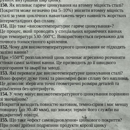
150.
Як впливає гаряче цинкування на втомну міцність сталі?
Покриття може незначно (на 5–10%) знизити втомну міцність
сталі за умов циклічних навантажень через наявність жорстких
інтерметалідних фаз сплаву.
151.
Що таке «високотемпературне гаряче цинкування»?
Це процес, який проводять у спеціальних керамічних ваннах
при температурі 530–560°C. Використовується переважно для
точного тонкостінного кріплення.
152.
Чому для високотемпературного цинкування не підходять
залізні ванни?
При +550°C розплавлений цинк починає агресивно розчиняти
стінки самої залізної ванни. Це призводить до її швидкого
прогорання та аварії на заводі.
153.
Які переваги дає високотемпературне цинкування сталі?
Воно формує дуже тонкі та рівномірні фази сплаву без напливів.
Це дозволяє зберігати точні геометричні розміри деталей та
різьблення без центрифуги.
154.
У чому мінус високотемпературного цинкування порівняно
зі звичайним?
Покриття виходить повністю матовим, темно-сірим і має меншу
товщину (до 30–40 мкм), що знижує термін його служби на
відкритому повітрі.
155.
Що таке «ефект самовідновлення» цинкового покриття?
При появі дрібної подряпини продукти корозії цинку