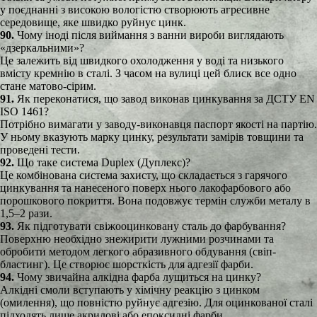
у поєднанні з високою вологістю створюють агресивне
середовище, яке швидко руйнує цинк.
90.
Чому іноді після виймання з ванни вироби виглядають
«дзеркальними»?
Це залежить від швидкого охолодження у воді та низького
вмісту кремнію в сталі. З часом на вулиці цей блиск все одно
стане матово-сірим.
91.
Як переконатися, що завод виконав цинкування за ДСТУ EN
ISO 1461?
Потрібно вимагати у заводу-виконавця паспорт якості на партію.
У ньому вказують марку цинку, результати замірів товщини та
проведені тести.
92.
Що таке система Duplex (Дуплекс)?
Це комбінована система захисту, що складається з гарячого
цинкування та нанесеного поверх нього лакофарбового або
порошкового покриття. Вона подовжує термін служби металу в
1,5–2 рази.
93.
Як підготувати свіжооцинковану сталь до фарбування?
Поверхню необхідно знежирити лужними розчинами та
обробити методом легкого абразивного обдування (свіп-
бластинг). Це створює шорсткість для адгезії фарби.
94.
Чому звичайна алкідна фарба лущиться на цинку?
Алкідні смоли вступають у хімічну реакцію з цинком
(омилення), що повністю руйнує адгезію. Для оцинкованої сталі
підходять лише акрилові або епоксидні фарби.