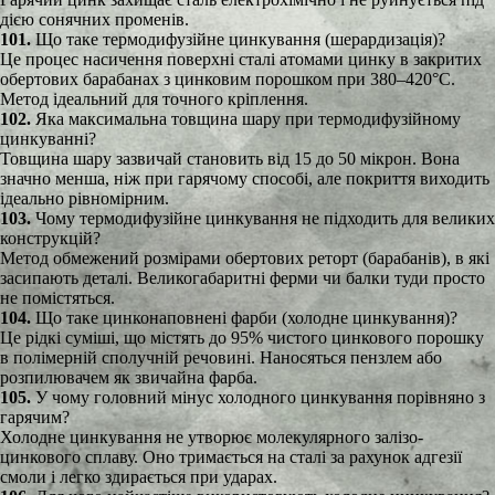
дією сонячних променів.
101.
Що таке термодифузійне цинкування (шерардизація)?
Це процес насичення поверхні сталі атомами цинку в закритих
обертових барабанах з цинковим порошком при 380–420°C.
Метод ідеальний для точного кріплення.
102.
Яка максимальна товщина шару при термодифузійному
цинкуванні?
Товщина шару зазвичай становить від 15 до 50 мікрон. Вона
значно менша, ніж при гарячому способі, але покриття виходить
ідеально рівномірним.
103.
Чому термодифузійне цинкування не підходить для великих
конструкцій?
Метод обмежений розмірами обертових реторт (барабанів), в які
засипають деталі. Великогабаритні ферми чи балки туди просто
не помістяться.
104.
Що таке цинконаповнені фарби (холодне цинкування)?
Це рідкі суміші, що містять до 95% чистого цинкового порошку
в полімерній сполучній речовині. Наносяться пензлем або
розпилювачем як звичайна фарба.
105.
У чому головний мінус холодного цинкування порівняно з
гарячим?
Холодне цинкування не утворює молекулярного залізо-
цинкового сплаву. Оно тримається на сталі за рахунок адгезії
смоли і легко здирається при ударах.