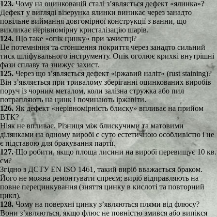
123.
Чому на оцинкованій сталі з’являється дефект «ялинка»?
Дефект у вигляді візерунка ялинки виникає через занадто
повільне виймання довгомірної конструкції з ванни, що
викликає нерівномірну кристалізацію шарів.
124.
Що таке «опік цинку» при зачистці?
Це потемніння та стоншення покриття через занадто сильний
тиск шліфувального інструменту. Опік оголює крихкі внутрішні
фази сплаву та знижує захист.
125.
Через що з’являється дефект «іржавий наліт» (rust staining)?
Він з’являється при тривалому зберіганні оцинкованих виробів
поруч із чорним металом, коли залізна стружка або пил
потрапляють на цинк і починають іржавіти.
126.
Як дефект «нерівномірність блиску» впливає на прийом
ВТК?
Ніяк не впливає. Різниця між блискучими та матовими
ділянками на одному виробі є суто естетичною особливістю і не
є підставою для бракування партії.
127.
Що робити, якщо площа лисини на виробі перевищує 10 кв.
см?
Згідно з ДСТУ EN ISO 1461, такий виріб вважається браком.
Його не можна ремонтувати спреєм; виріб відправляють на
повне перецинкування (зняття цинку в кислоті та повторний
цикл).
128.
Чому на поверхні цинку з’являються плями від флюсу?
Вони з’являються, якщо флюс не повністю змився або випікся