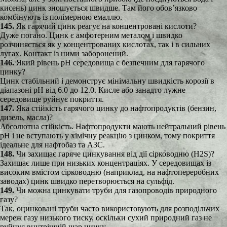
кисень) цинк зношується швидше. Там його обов’язково
комбінують із полімерною емаллю.
145.
Як гарячий цинк реагує на концентровані кислоти?
Дуже погано. Цинк є амфотерним металом і швидко
розчиняється як у концентрованих кислотах, так і в сильних
лугах. Контакт із ними заборонений.
146.
Який рівень pH середовища є безпечним для гарячого
цинку?
Цинк стабільний і демонструє мінімальну швидкість корозії в
діапазоні pH від 6.0 до 12.0. Кисле або занадто лужне
середовище руйнує покриття.
147.
Яка стійкість гарячого цинку до нафтопродуктів (бензин,
дизель, масла)?
Абсолютна стійкість. Нафтопродукти мають нейтральний рівень
pH і не вступають у хімічну реакцію з цинком, тому покриття
ідеальне для нафтобаз та АЗС.
148.
Чи захищає гаряче цинкування від дії сірководню (H2S)?
Захищає лише при низьких концентраціях. У середовищах із
високим вмістом сірководню (наприклад, на нафтопереробних
заводах) цинк швидко перетворюється на сульфід.
149.
Чи можна цинкувати труби для газопроводів природного
газу?
Так, оцинковані труби часто використовують для розподільчих
мереж газу низького тиску, оскільки сухий природний газ не
руйнує внутрішній шар цинку.