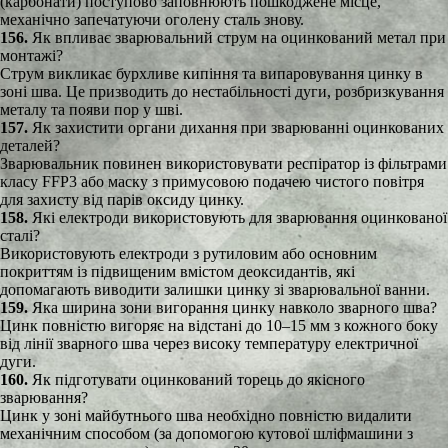
(карбонати) поступово заповнюють пошкоджене місце,
механічно запечатуючи оголену сталь знову.
156.
Як впливає зварювальний струм на оцинкований метал при
монтажі?
Струм викликає бурхливе кипіння та випаровування цинку в
зоні шва. Це призводить до нестабільності дуги, розбризкування
металу та появи пор у шві.
157.
Як захистити органи дихання при зварюванні оцинкованих
деталей?
Зварювальник повинен використовувати респіратор із фільтрами
класу FFP3 або маску з примусовою подачею чистого повітря
для захисту від парів оксиду цинку.
158.
Які електроди використовують для зварювання оцинкованої
сталі?
Використовують електроди з рутиловим або основним
покриттям із підвищеним вмістом деоксидантів, які
допомагають виводити залишки цинку зі зварювальної ванни.
159.
Яка ширина зони вигорання цинку навколо зварного шва?
Цинк повністю вигоряє на відстані до 10–15 мм з кожного боку
від лінії зварного шва через високу температуру електричної
дуги.
160.
Як підготувати оцинкований торець до якісного
зварювання?
Цинк у зоні майбутнього шва необхідно повністю видалити
механічним способом (за допомогою кутової шліфмашини з