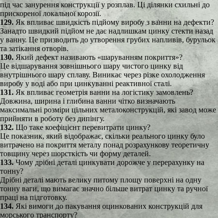
під час занурення конструкції у розплав. Ці ділянки схильні до
прискореної локальної корозії.
129.
Як впливає швидкість підйому виробу з ванни на дефекти?
Занадто швидкий підйом не дає надлишкам цинку стекти назад
у ванну. Це призводить до утворення грубих напливів, бурульок
та затікання отворів.
130.
Який дефект називають «шаруванням покриття»?
Це відшарування зовнішнього шару чистого цинку від
внутрішнього шару сплаву. Виникає через різке охолодження
виробу у воді або при цинкуванні реактивної сталі.
131.
Як впливає геометрія ванни на логістику замовлень?
Довжина, ширина і глибина ванни чітко визначають
максимальні розміри цільних металоконструкцій, які завод може
прийняти в роботу без дипінгу.
132.
Що таке коефіцієнт перевитрати цинку?
Це показник, який відображає, скільки реального цинку було
витрачено на покриття металу понад розрахункову теоретичну
товщину через шорсткість чи форму деталей.
133.
Чому дрібні деталі цинкувати дорожче у перерахунку на
тонну?
Дрібні деталі мають велику питому площу поверхні на одну
тонну ваги, що вимагає значно більше витрат цинку та ручної
праці на підготовку.
134.
Які вимоги до пакування оцинкованих конструкцій для
морського транспорту?