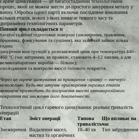
Гаряче цинкування — це багатостадійний технологічний
процес, який не можна звести до простого занурення металу у
ванну. Обробка однієї партії включає послідовне виконання
кількох етапів, кожен з яких вимагає певного часу та
дотримання технологічних параметрів.
Повний цикл складається з:
багатостадійної підготовки поверхні (знежирення, травлення,
промивка, флюсування та сушіння), яка зазвичай займає кілька
годин;
занурення конструкцій у розплавлений цинк при температурі 440–
460 °C (час витримки, як правило, становить 4–12 хвилин, а для
великогабаритних виробів — більше);
охолодження та контролю якості готового покриття.
Через це гаряче цинкування за принципом «зранку — ввечері»
неможливе. Будь-яке штучне прискорення окремих етапів
неминуче призводить до погіршення якості антикорозійного
покриття та зниження його довговічності.
Технологічний цикл гарячого цинкування: реальна тривалість
операцій
Етап
Зміст операції
Типова
Що впливає на
тривалість
час
Знежирення
Видалення масел,
10–40 хв
Тип забруднення
мастил та органічних