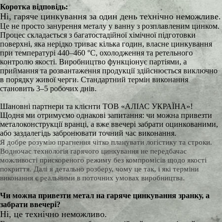
Коротка відповідь:
Ні, гаряче цинкування за один день технічно неможливе.
Це не просто занурення металу у ванну з розплавленим цинком.
Процес складається з багатостадійної хімічної підготовки
поверхні, яка нерідко триває кілька годин, власне цинкування
при температурі 440–460 °C, охолодження та ретельного
контролю якості. Виробництво функціонує партіями, а
приймання та розвантаження продукції здійснюється виключно
в порядку живої черги. Стандартний термін виконання
становить 3–5 робочих днів.
Шановні партнери та клієнти ТОВ «АЛІАС УКРАЇНА»!
Щодня ми отримуємо однакові запитання: чи можна привезти
металоконструкції вранці, а вже ввечері забрати оцинкованими,
або заздалегідь забронювати точний час виконання.
Я добре розумію прагнення чітко планувати логістику та строки.
Водночас технологія гарячого цинкування не передбачає
можливості прискореного режиму без компромісів щодо якості
покриття. Далі я детально розберу, чому це так, і які терміни
виконання є реальними в поточних умовах виробництва.
Чи можна привезти метал на гаряче цинкування зранку, а
забрати ввечері?
Ні, це технічно неможливо.