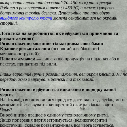
вимірювання товщини (зазвичай 70–150 мкм) та корекцію.
Робота з розплавленим цинком (+450 °C) вимагає суворого
дотримання техніки безпеки. Детальніше про процедуру
вихідного контролю якості
можна
ознайомитися на окремій
сторінці.
Логістика на виробництві: як відбувається приймання та
розвантаження?
Розвантаження можливе тільки двома способами:
Кранове розвантаження
(основний для більшості
металоконструкцій);
Навантажувачем
— лише якщо продукція на піддонах або в
пакетах, придатних під вили.
Інших варіантів (ручне розвантаження, автокран клієнта) ми не
передбачаємо з міркувань безпеки та технології.
Розвантаження відбувається виключно в порядку живої
черги.
Навіть якщо ви домовилися про дату доставки заздалегідь, ми не
можемо «зарезервувати» конкретний слот на кілька годин.
Чому?
Виробництво працює в єдиному технологічному ритмі.
Якщо попередня партія затримується (великогабаритні
конструкції, складне розвантаження), вся черга зсувається.