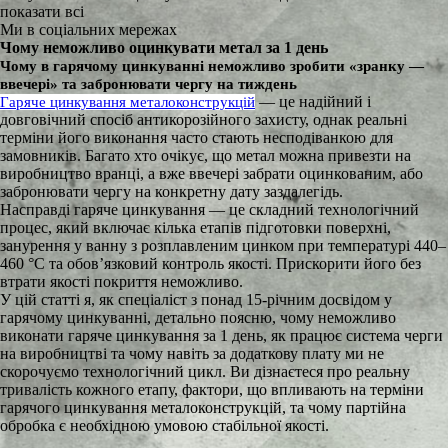
показати всі
Ми в соціальних мережах
Чому неможливо оцинкувати метал за 1 день
Чому в гарячому цинкуванні неможливо зробити «зранку —
ввечері» та забронювати чергу на тиждень
— це надійний і
Гаряче цинкування металоконструкцій
довговічний спосіб антикорозійного захисту, однак реальні
терміни його виконання часто стають несподіванкою для
замовників. Багато хто очікує, що метал можна привезти на
виробництво вранці, а вже ввечері забрати оцинкованим, або
забронювати чергу на конкретну дату заздалегідь.
Насправді гаряче цинкування — це складний технологічний
процес, який включає кілька етапів підготовки поверхні,
занурення у ванну з розплавленим цинком при температурі 440–
460 °C та обов’язковий контроль якості. Прискорити його без
втрати якості покриття неможливо.
У цій статті я, як спеціаліст з понад 15-річним досвідом у
гарячому цинкуванні, детально поясню, чому неможливо
виконати гаряче цинкування за 1 день, як працює система черги
на виробництві та чому навіть за додаткову плату ми не
скорочуємо технологічний цикл. Ви дізнаєтеся про реальну
тривалість кожного етапу, фактори, що впливають на терміни
гарячого цинкування металоконструкцій, та чому партійна
обробка є необхідною умовою стабільної якості.