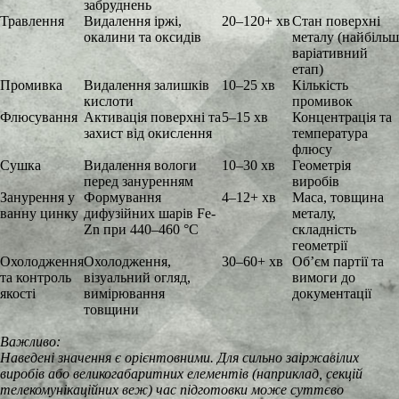
забруднень
Травлення
Видалення іржі,
20–120+ хв
Стан поверхні
окалини та оксидів
металу (найбільш
варіативний
етап)
Промивка
Видалення залишків
10–25 хв
Кількість
кислоти
промивок
Флюсування
Активація поверхні та
5–15 хв
Концентрація та
захист від окислення
температура
флюсу
Сушка
Видалення вологи
10–30 хв
Геометрія
перед зануренням
виробів
Занурення у
Формування
4–12+ хв
Маса, товщина
ванну цинку
дифузійних шарів Fe-
металу,
Zn при 440–460 °C
складність
геометрії
Охолодження
Охолодження,
30–60+ хв
Об’єм партії та
та контроль
візуальний огляд,
вимоги до
якості
вимірювання
документації
товщини
Важливо:
Наведені значення є орієнтовними. Для сильно заіржавілих
виробів або великогабаритних елементів (наприклад, секцій
телекомунікаційних веж) час підготовки може суттєво