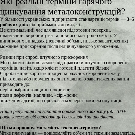
Які реальні терміни гарячого
цинкування металоконструкцій?
У більшості українських підприємств стандартний термін —
3–5
робочих днів
від приймання до видачі.
Це оптимальний час для якісної підготовки поверхні,
планування виробництва та повного контролю якості. У
виняткових випадках (невеликі об’єми, низьке завантаження)
можливе прискорення після індивідуального узгодження.
Ризики при спробі штучного прискорення
Ми свідомо відмовляємося від практики штучного скорочення
термінів, навіть якщо клієнт готовий платити більше.
Спроби «прискорити» процес за рахунок скорочення часу
підготовки або порушення оптимального завантаження ванни
призводять до:
нерівномірної товщини покриття;
появи дефектів (напливи, «сірі» зони);
зниження адгезії, що проявляється через роки експлуатації.
Наша репутація та гарантія довговічного захисту (50–100+
років залежно від середовища) важливіші за швидкість.
Що ми пропонуємо замість «експрес-сервісу»?
Чітке планування — повідомляйте об’єми та терміни заздалегідь,