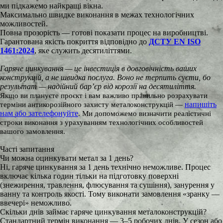
ми підкажемо найкращі вікна.
Максимально швидке виконання в межах технологічних
можливостей.
Повна прозорість — готові показати процес на виробництві.
Гарантована якість покриття відповідно до
ДСТУ EN ISO
1461:2024
, яке служить десятиліттями.
Гаряче цинкування — це інвестиція в довговічність ваших
конструкцій, а не швидка послуга. Воно не терпить суєти, бо
результат — надійний бар’єр від корозії на десятиліття.
Якщо ви плануєте проєкт і вам важливо правильно розрахувати
напишіть
терміни антикорозійного захисту металоконструкцій —
нам або зателефонуйте
. Ми допоможемо визначити реалістичні
строки виконання з урахуванням технологічних особливостей
вашого замовлення.
Часті запитання
Чи можна оцинкувати метал за 1 день?
Ні, гаряче цинкування за 1 день технічно неможливе. Процес
включає кілька годин тільки на підготовку поверхні
(знежирення, травлення, флюсування та сушіння), занурення у
ванну та контроль якості. Тому виконати замовлення «зранку —
ввечері» неможливо.
Скільки днів займає гаряче цинкування металоконструкцій?
Стандартний термін виконання — 3–5 робочих днів. У сезон або