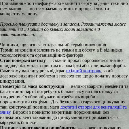
Приймання «по телефону» або «зайняти чергу за день» технічно
неможливо — ми не можемо зупинити процес і чекати
конкретну машину.
Просимо планувати доставку з запасом. Розвантаження може
зайняти від 30 хвилин до кількох годин залежно від
завантаженості.
Чинники, що визначають реальний термін виконання
Термін виконання залежить не тільки від обсягу, а й від низки
технологічних та організаційних факторів:
Стан поверхні металу
— свіжий прокат обробляється значно
швидше, ніж метал з товстим шаром іржі або залишками фарби.
Саме тому важливу роль відіграє
вхідний контроль
, який
дозволяє виявити проблеми з поверхнею ще до початку процесу
цинкування.
Геометрія та маса конструкцій
— великогабаритні елементи та
багатотонні партії потребують більше часу на підготовку та
занурення. Особливої уваги потребують вироби з
порожнистими секціями. Для безпечного гарячого цинкування
такі конструкції повинні мати
достатні отвори для вентиляції та
зливу
. Вироби з повністю закритими порожнинами без
належного вентилювання до цинкування не приймаються з
міркувань безпеки.
Поточне завантаження виробництва
— гаряче цинкування