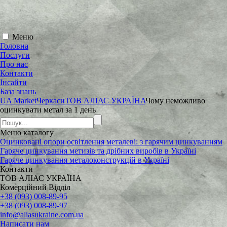
Меню
Головна
Послуги
Про нас
Контакти
Інсайти
База знань
UA Market
Черкаси
ТОВ АЛІАС УКРАЇНА
Чому неможливо
оцинкувати метал за 1 день
Меню
каталогу
Оцинковані опори освітлення металеві: з гарячим цинкуванням
Гаряче цинкування метизів та дрібних виробів в Україні
Гаряче цинкування металоконструкцій в Україні
Контакти
ТОВ АЛІАС УКРАЇНА
Комерційний Відділ
+38 (093) 008-89-95
+38 (093) 008-89-97
info@aliasukraine.com.ua
Написати нам