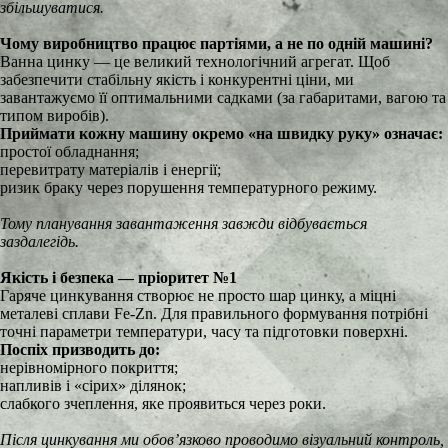
збільшуватися.
Чому виробництво працює партіями, а не по одній машині?
Ванна цинку — це великий технологічний агрегат. Щоб
забезпечити стабільну якість і конкурентні ціни, ми
завантажуємо її оптимальними садками (за габаритами, вагою та
типом виробів).
Приймати кожну машину окремо «на швидку руку» означає:
простої обладнання;
перевитрату матеріалів і енергії;
ризик браку через порушення температурного режиму.
Тому планування завантаження завжди відбувається
заздалегідь.
Якість і безпека — пріоритет №1
Гаряче цинкування створює не просто шар цинку, а міцні
металеві сплави Fe-Zn. Для правильного формування потрібні
точні параметри температури, часу та підготовки поверхні.
Поспіх призводить до:
нерівномірного покриття;
напливів і «сірих» ділянок;
слабкого зчеплення, яке проявиться через роки.
Після цинкування ми обов’язково проводимо візуальний контроль,