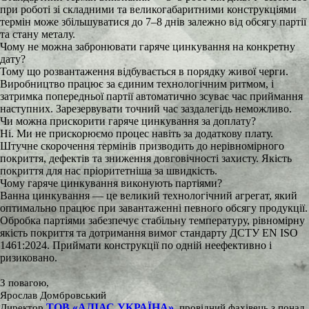
при роботі зі складними та великогабаритними конструкціями
термін може збільшуватися до 7–8 днів залежно від обсягу партії
та стану металу.
Чому не можна забронювати гаряче цинкування на конкретну
дату?
Тому що розвантаження відбувається в порядку живої черги.
Виробництво працює за єдиним технологічним ритмом, і
затримка попередньої партії автоматично зсуває час приймання
наступних. Зарезервувати точний час заздалегідь неможливо.
Чи можна прискорити гаряче цинкування за доплату?
Ні. Ми не прискорюємо процес навіть за додаткову плату.
Штучне скорочення термінів призводить до нерівномірного
покриття, дефектів та зниження довговічності захисту. Якість
покриття для нас пріоритетніша за швидкість.
Чому гаряче цинкування виконують партіями?
Ванна цинкування — це великий технологічний агрегат, який
оптимально працює при завантаженні певного обсягу продукції.
Обробка партіями забезпечує стабільну температуру, рівномірну
якість покриття та дотримання вимог стандарту ДСТУ EN ISO
1461:2024. Приймати конструкції по одній неефективно і
ризиковано.
З повагою,
Ярослав Домбровський
ТОВ «АЛІАС УКРАЇНА»
Директор
, провідний фахівець з понад