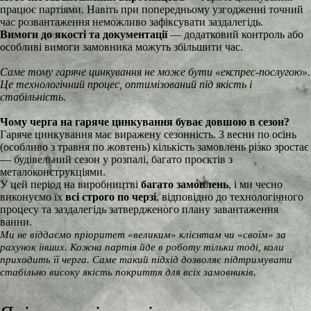
працює партіями. Навіть при попередньому узгодженні точний
час розвантаження неможливо зафіксувати заздалегідь.
Вимоги до якості та документації
— додатковий контроль або
особливі вимоги замовника можуть збільшити час.
Саме тому гаряче цинкування не може бути «експрес-послугою».
Це технологічний процес, оптимізований під якість і
стабільність.
Чому черга на гаряче цинкування буває довшою в сезон?
Гаряче цинкування має виражену сезонність. З весни по осінь
(особливо з травня по жовтень) кількість замовлень різко зростає
— будівельний сезон у розпалі, багато проєктів з
металоконструкціями.
У цей період на виробництві
багато замовлень
, і ми чесно
виконуємо їх
всі строго по черзі
, відповідно до технологічного
процесу та заздалегідь затвердженого плану завантаження
ванни.
Ми не віддаємо пріоритет «великим» клієнтам чи «своїм» за
рахунок інших. Кожна партія йде в роботу тільки тоді, коли
приходить її черга. Саме такий підхід дозволяє підтримувати
стабільно високу якість покриття для всіх замовників.