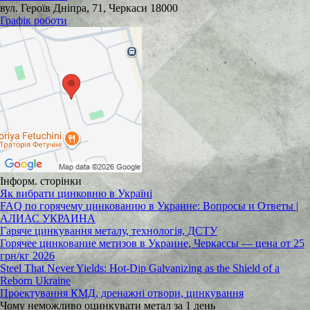
вул. Героїв Дніпра, 71, Черкаси 18000
Графік роботи
Інформ. сторінки
Як вибрати цинковню в Україні
FAQ по горячему цинкованию в Украине: Вопросы и Ответы |
АЛИАС УКРАИНА
Гаряче цинкування металу, технологія, ДСТУ
Горячее цинкование метизов в Украине, Черкассы — цена от 25
грн/кг 2026
Steel That Never Yields: Hot-Dip Galvanizing as the Shield of a
Reborn Ukraine
Проектування КМД, дренажні отвори, цинкування
Чому неможливо оцинкувати метал за 1 день