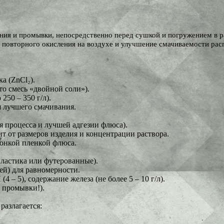
ния и промывки, непосредственно перед сушкой и погружением в р
е повторного окисления на воздухе и улучшение смачиваемости ра
а (ZnCl₂).
то смесь «двойной соли»).
250 – 350 г/л).
я лучшего смачивания.
ия процесса и лучшей адгезии флюса).
ит от размеров изделия и концентрации раствора.
тонкой пленкой флюса.
пластика или футерованные).
ей) для равномерности.
(4 – 5), содержание железа (не более 5 – 10 г/л).
з промывки!).
разлагается: