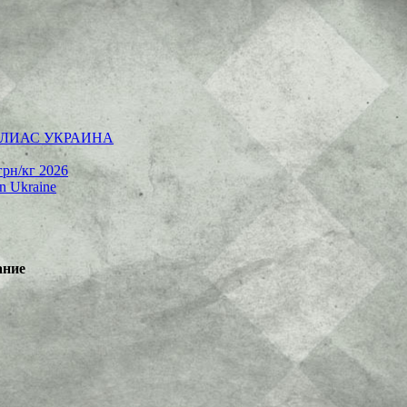
 | АЛИАС УКРАИНА
грн/кг 2026
rn Ukraine
ание