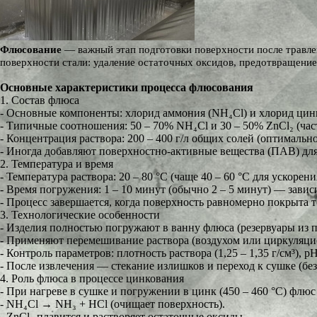
Флюсование
— важный этап подготовки поверхности после травле
поверхности стали: удаление остаточных оксидов, предотвращени
Основные характеристики процесса флюсования
1. Состав флюса
- Основные компоненты: хлорид аммония (NH₄Cl) и хлорид цинк
- Типичные соотношения: 50 – 70% NH₄Cl и 30 – 50% ZnCl₂ (час
- Концентрация раствора: 200 – 400 г/л общих солей (оптимально 
- Иногда добавляют поверхностно-активные вещества (ПАВ) дл
2. Температура и время
- Температура раствора: 20 – 80 °C (чаще 40 – 60 °C для ускорен
- Время погружения: 1 – 10 минут (обычно 2 – 5 минут) — завис
- Процесс завершается, когда поверхность равномерно покрыта 
3. Технологические особенности
- Изделия полностью погружают в ванну флюса (резервуары из 
- Применяют перемешивание раствора (воздухом или циркуляци
- Контроль параметров: плотность раствора (1,25 – 1,35 г/см³), pH 
- После извлечения — стекание излишков и переход к сушке (бе
4. Роль флюса в процессе цинкования
- При нагреве в сушке и погружении в цинк (450 – 460 °C) флюс 
- NH₄Cl → NH₃ + HCl (очищает поверхность).
- ZnCl₂ плавится и растворяет остаточные оксиды.