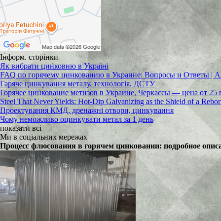
Інформ. сторінки
Як вибрати цинковню в Україні
FAQ по горячему цинкованию в Украине: Вопросы и Ответы
Гаряче цинкування металу, технологія, ДСТУ
Горячее цинкование метизов в Украине, Черкассы — цена от 25 
Steel That Never Yields: Hot-Dip Galvanizing as the Shield of a Rebo
Проектування КМД, дренажні отвори, цинкування
Чому неможливо оцинкувати метал за 1 день
показати всі
Ми в соціальних мережах
​Процесс флюсования в горячем цинковании: подробное опис