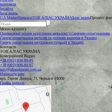
Контакти
Інсайти
База знань
UA Market
Черкаси
ТОВ АЛІАС УКРАЇНА
База знань
​Процесс фл
Меню
каталогу
Оцинковані опори освітлення металеві: з гарячим цинкуванням
Гаряче цинкування метизів та дрібних виробів в Україні
Гаряче цинкування металоконструкцій в Україні
Контакти
ТОВ АЛІАС УКРАЇНА
Комерційний Відділ
+38 (093) 008-89-95
+38 (093) 008-89-97
info@aliasukraine.com.ua
Написати нам
вул. Героїв Дніпра, 71, Черкаси 18000
Графік роботи