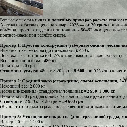
Вот несколько
реальных и понятных примеров расчёта стоимос
Актуальная базовая цена на январь 2026 —
от 20 грн/кг
оцинкова
объёмов, простых изделий или толщины 50–60 мкм цена может 
подтверждаем при расчёте сметы.
Пример 1: Простая конструкция (заборные секции, лестнич
Исходный вес металла (до цинкования): 450 кг
Добавка веса от цинка (≈4–7% в зависимости от поверхности): ~
Вес после оцинковки:
480 кг
Цена за кг: 20 грн
Стоимость услуги
:
480 кг × 20 грн =
9 600 грн
(Обычно клиент пл
Пример 2: Средний заказ (ограждение, опоры освещения, 2–3
Исходный вес: 2 800 кг
После цинкования (стандартная толщина):
≈2 950–3 000 кг
Цена за кг: 20 грн (для объёма >2 т часто фиксируем именно эту 
Стоимость
: 2 980 кг × 20 грн =
59 600 грн
(Вы платите только за реально взвешенный оцинкованный метал
Пример 3: Утолщённое покрытие (для агрессивной среды, мо
Исходный вес: 1 200 кг
Желаемая толщина цинка: 120–150 мкм → добавка веса ≈8–12%