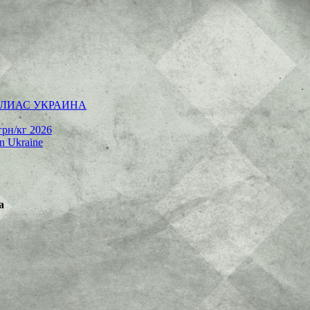
 | АЛИАС УКРАИНА
грн/кг 2026
rn Ukraine
а