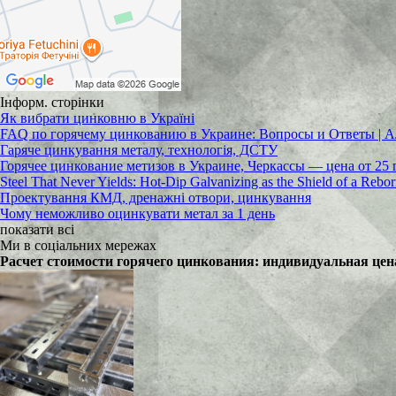
Інформ. сторінки
Як вибрати цинковню в Україні
FAQ по горячему цинкованию в Украине: Вопросы и Ответы
Гаряче цинкування металу, технологія, ДСТУ
Горячее цинкование метизов в Украине, Черкассы — цена от 25 
Steel That Never Yields: Hot-Dip Galvanizing as the Shield of a Rebo
Проектування КМД, дренажні отвори, цинкування
Чому неможливо оцинкувати метал за 1 день
показати всі
Ми в соціальних мережах
Расчет стоимости горячего цинкования: индивидуальная цен