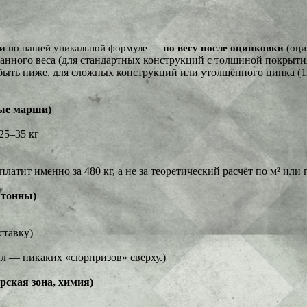
ти
по нашей уникальной формуле —
по весу после оцинковки
(оцин
нного веса (для стандартных конструкций с толщиной покрытия
быть ниже, для сложных конструкций или утолщённого цинка (1
ные марши)
25–35 кг
атит именно за 480 кг, а не за теоретический расчёт по м² или 
 тонны)
ставку)
л — никаких «сюрпризов» сверху.)
рская зона, химия)