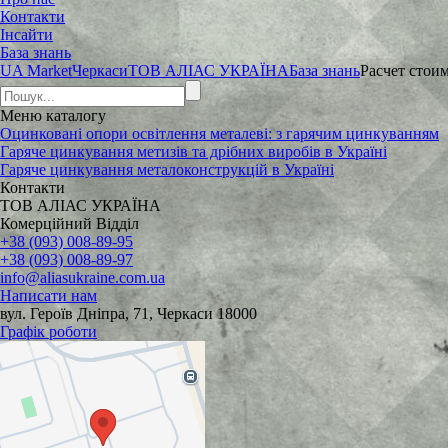
Контакти
Інсайти
База знань
UA Market
Черкаси
ТОВ АЛІАС УКРАЇНА
База знань
Расчет стои
Меню
каталогу
Оцинковані опори освітлення металеві: з гарячим цинкуванням
Гаряче цинкування метизів та дрібних виробів в Україні
Гаряче цинкування металоконструкцій в Україні
Контакти
ТОВ АЛІАС УКРАЇНА
Комерційний Відділ
+38 (093) 008-89-95
+38 (093) 008-89-97
info@aliasukraine.com.ua
Написати нам
вул. Героїв Дніпра, 71, Черкаси 18000
Графік роботи