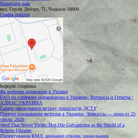
Написати нам
вул. Героїв Дніпра, 71, Черкаси 18000
Графік роботи
Інформ. сторінки
Як вибрати цинковню в Україні
FAQ по горячему цинкованию в Украине: Вопросы и Ответы |
АЛИАС УКРАИНА
Гаряче цинкування металу, технологія, ДСТУ
Горячее цинкование метизов в Украине, Черкассы — цена от 25
грн/кг 2026
Steel That Never Yields: Hot-Dip Galvanizing as the Shield of a
Reborn Ukraine
Проектування КМД, дренажні отвори, цинкування