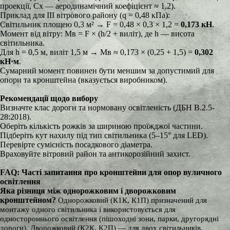
проекції, Cx — аеродинамічний коефіцієнт ≈ 1,2).
Приклад для ІІІ вітрового району (q = 0,48 кПа):
Світильник площею 0,3 м² → F = 0,48 × 0,3 × 1,2 =
0,173 кН
.
Момент від вітру: Mв = F × (h/2 + виліт), де h — висота
світильника.
Для h = 0,5 м, виліт 1,5 м → Mв ≈ 0,173 × (0,25 + 1,5) =
0,302
кН·м
.
Сумарний момент повинен бути меншим за допустимий для
опори та кронштейна (вказується виробником).
Рекомендації щодо вибору
Визначте клас дороги та нормовану освітленість (ДБН В.2.5-
28:2018).
Оберіть кількість рожків за шириною проїжджої частини.
Підберіть кут нахилу під тип світильника (5–15° для LED).
Перевірте сумісність посадкового діаметра.
Враховуйте вітровий район та антикорозійний захист.
FAQ: Часті запитання про кронштейни для опор вуличного
освітлення
Яка різниця між однорожковим і дворожковим
кронштейном?
Однорожковий (К1К, К1П) призначений для
монтажу одного світильника і використовується для
одностороннього освітлення (пішоходні зони, парки, другорядні
дороги). Дворожковий (К2К, К2П) — для двох світильників,