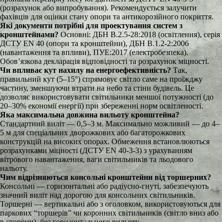
(розрахунок або випробування). Рекомендується залучити
фахівців для оцінки стану опори та антикорозійного покриття.
Які документи потрібні для проектування систем з
кронштейнами?
Основні: ДБН В.2.5-28:2018 (освітлення), серія
ДСТУ EN 40 (опори та кронштейни), ДБН В.1.2-2:2006
(навантаження та впливи), ПУЕ:2017 (електробезпека).
Обов’язкова декларація відповідності та розрахунок міцності.
Чи впливає кут нахилу на енергоефективність?
Так,
правильний кут (5–15°) спрямовує світло саме на проїжджу
частину, зменшуючи втрати на небо та стіни будівель. Це
дозволяє використовувати світильники меншої потужності (до
20–30% економії енергії) при збереженні норм освітленості.
Яка максимальна довжина вильоту кронштейна?
Стандартний виліт — 0,5–3 м. Максимально можливий — до 4–
5 м для спеціальних дворожкових або багаторожкових
конструкцій на високих опорах. Обмеження встановлюються
розрахунками міцності (ДСТУ EN 40-3-3) з урахуванням
вітрового навантаження, ваги світильників та льодового
нальоту.
Чим відрізняються консольні кронштейни від торшерних?
Консольні — горизонтальні або радіусно-гнуті, забезпечують
значний виліт над дорогою для консольних світильників.
Торшерні — вертикальні або з оголовком, використовуються для
паркових “торшерів” чи коронних світильників (світло вниз або
в сторони), без горизонтального вильоту.