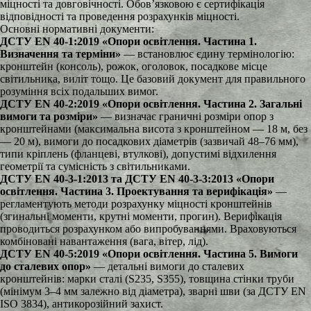
міцності та довговічності. Обов’язковою є сертифікація
відповідності та проведення розрахунків міцності.
Основні нормативні документи:
ДСТУ EN 40-1:2019 «Опори освітлення. Частина 1.
Визначення та терміни»
— встановлює єдину термінологію:
кронштейн (консоль), рожок, оголовок, посадкове місце
світильника, виліт тощо. Це базовий документ для правильного
розуміння всіх подальших вимог.
ДСТУ EN 40-2:2019 «Опори освітлення. Частина 2. Загальні
вимоги та розміри»
— визначає граничні розміри опор з
кронштейнами (максимальна висота з кронштейном — 18 м, без
— 20 м), вимоги до посадкових діаметрів (зазвичай 48–76 мм),
типи кріплень (фланцеві, втулкові), допустимі відхилення
геометрії та сумісність з світильниками.
ДСТУ EN 40-3-1:2013 та ДСТУ EN 40-3-3:2013 «Опори
освітлення. Частина 3. Проектування та верифікація»
—
регламентують методи розрахунку міцності кронштейнів
(згинальні моменти, крутні моменти, прогин). Верифікація
проводиться розрахунком або випробуваннями. Враховуються
комбіновані навантаження (вага, вітер, лід).
ДСТУ EN 40-5:2019 «Опори освітлення. Частина 5. Вимоги
до сталевих опор»
— детальні вимоги до сталевих
кронштейнів: марки сталі (S235, S355), товщина стінки труби
(мінімум 3–4 мм залежно від діаметра), зварні шви (за ДСТУ EN
ISO 3834), антикорозійний захист.