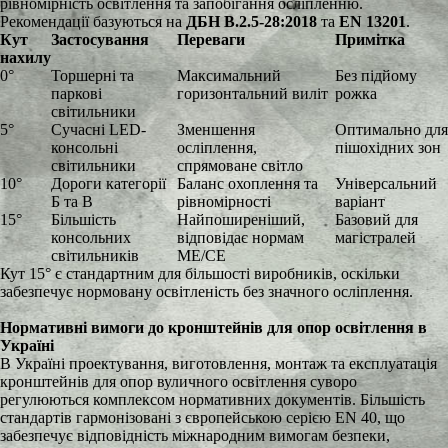
рівномірність освітлення та запобігання осліпленню.
Рекомендації базуються на
ДБН В.2.5-28:2018
та
EN 13201
.
Кут
Застосування
Переваги
Примітка
нахилу
0°
Торшерні та
Максимальний
Без підйому
паркові
горизонтальний виліт
рожка
світильники
5°
Сучасні LED-
Зменшення
Оптимально для
консольні
осліплення,
пішохідних зон
світильники
спрямоване світло
10°
Дороги категорії
Баланс охоплення та
Універсальний
Б та В
рівномірності
варіант
15°
Більшість
Найпоширеніший,
Базовий для
консольних
відповідає нормам
магістралей
світильників
ME/CE
Кут 15° є стандартним для більшості виробників, оскільки
забезпечує нормовану освітленість без значного осліплення.
Нормативні вимоги до кронштейнів для опор освітлення в
Україні
В Україні проектування, виготовлення, монтаж та експлуатація
кронштейнів для опор вуличного освітлення суворо
регулюються комплексом нормативних документів. Більшість
стандартів гармонізовані з європейською серією EN 40, що
забезпечує відповідність міжнародним вимогам безпеки,