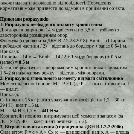
також надавати декларацію відповідності. Порушення
нормативів може призвести до відмови в прийманні об’єкта.
Приклади розрахунків
1. Розрахунок необхідного вильоту кронштейна
Для дороги шириною 14 м (дві смуги по 3,5 м + узбіччя) з
двостороннім розміщенням опор.
Формула (спрощена за ДБН В.2.5-28:2018): Виліт = (Ширина
проїжджої частини / 2) + відстань до бордюру + запас 0,5–1 м.
Приклад:
Ширина = 14 м → Виліт = 14 / 2 + 1 м (до бордюру) + 0,5 м
(запас) =
8,5 м
.
Зазвичай реалізується дворожковим кронштейном з вильотом
1,5–2 м на кожному рожку + відстань між опорами.
2. Розрахунок згинального моменту від ваги світильника
Момент на основі опори: M = P × L (де P — вага світильника, L
— виліт).
Приклад:
Світильник 25 кг (вага з урахуванням коефіцієнта 1,2 = 30 кг =
294 Н), виліт 1,5 м.
M = 294 Н × 1,5 м =
441 Н·м
.
Кронштейн повинен витримувати цей момент з запасом (за
ДСТУ EN 40 — коефіцієнт безпеки 1,5–2).
3. Вітрове навантаження (спрощено за ДБН В.1.2-2:2006)
Сила вітру: F = q × A × Cx (q — швидкісний напір, A — площа