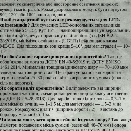
забезпечує симетричне або двостороннє освітлення широких
вулиць і магістралей. Рожки дворожкового можуть бути під кутом
90°, 120° або 180° один до одного.
Який стандартний кут нахилу рекомендується для LED-
світильників?
Для сучасних LED-консольних світильників
оптимально 5–15°. Кут 15° — найпоширеніший і універсальний,
оскільки забезпечує нормовану освітленість (за ДБН В.2.5-
28:2018), мінімізує осліплення (UGLR) і відповідає класам
ME/CE. Для пішохідних зон краще 5–10°, для магістралей — 10–
15°.
Чи обов’язкове гаряче цинкування кронштейнів?
Так, це
обов’язкова вимога за ДСТУ EN 40-5:2019 та ДСТУ EN ISO
1461:2014. Мінімальна товщина цинкового шару — 70–100 мкм
залежно від товщини сталі. Це гарантує захист від корозії та
термін служби 25–30 років навіть в агресивних умовах (волога,
сіль на дорогах).
Як обрати виліт кронштейна?
Виліт залежить від ширини
проїжджої частини, схеми розміщення опор та класу освітлення
(за ДБН В.2.5-28:2018). Для парків і пішохідних зон — 0,5–1 м,
для міських вулиць — 1–1,5 м, для магістралей — 1,5–3 м на
рожок. Розрахунок: виліт ≈ (ширина дороги / 2) + відстань до
бордюру + запас 0,5–1 м.
Чи можна монтувати кронштейн на існуючу опору?
Так, якщо
діаметри посадкових місць сумісні (зазвичай 48–76 мм) і опора
пройшла перевірку несучої здатності за ДСТУ EN 40-3-3