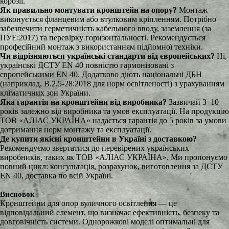
корозії.
Як правильно монтувати кронштейн на опору?
Монтаж
виконується фланцевим або втулковим кріпленням. Потрібно
забезпечити герметичність кабельного вводу, заземлення (за
ПУЕ:2017) та перевірку горизонтальності. Рекомендується
професійний монтаж з використанням підйомної техніки.
Чи відрізняються українські стандарти від європейських?
Ні,
українські ДСТУ EN 40 повністю гармонізовані з
європейськими EN 40. Додатково діють національні ДБН
(наприклад, В.2.5-28:2018 для норм освітленості) з урахуванням
кліматичних зон України.
Яка гарантія на кронштейни від виробника?
Зазвичай 3–10
років залежно від виробника та умов експлуатації. На продукцію
ТОВ «АЛІАС УКРАЇНА» надається гарантія до 5 років за умови
дотримання норм монтажу та експлуатації.
Де купити якісні кронштейни в Україні з доставкою?
Рекомендуємо звертатися до перевірених українських
виробників, таких як ТОВ «АЛІАС УКРАЇНА». Ми пропонуємо
повний цикл: консультація, розрахунок, виготовлення за ДСТУ
EN 40, доставка по всій Україні.
Висновок
Кронштейни для опор вуличного освітлення — це
відповідальний елемент, що визначає ефективність, безпеку та
довговічність системи. Однорожкові моделі оптимальні для