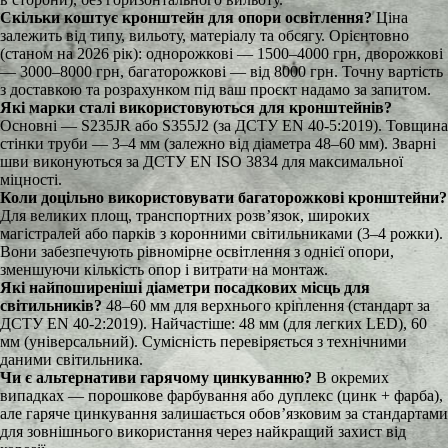
Скільки коштує кронштейн для опори освітлення?
Ціна
залежить від типу, вильоту, матеріалу та обсягу. Орієнтовно
(станом на 2026 рік): однорожкові — 1500–4000 грн, дворожкові
— 3000–8000 грн, багаторожкові — від 8000 грн. Точну вартість
з доставкою та розрахунком під ваш проєкт надамо за запитом.
Які марки сталі використовуються для кронштейнів?
Основні — S235JR або S355J2 (за ДСТУ EN 40-5:2019). Товщина
стінки труби — 3–4 мм (залежно від діаметра 48–60 мм). Зварні
шви виконуються за ДСТУ EN ISO 3834 для максимальної
міцності.
Коли доцільно використовувати багаторожкові кронштейни?
Для великих площ, транспортних розв’язок, широких
магістралей або парків з коронними світильниками (3–4 рожки).
Вони забезпечують рівномірне освітлення з однієї опори,
зменшуючи кількість опор і витрати на монтаж.
Які найпоширеніші діаметри посадкових місць для
світильників?
48–60 мм для верхнього кріплення (стандарт за
ДСТУ EN 40-2:2019). Найчастіше: 48 мм (для легких LED), 60
мм (універсальний). Сумісність перевіряється з технічними
даними світильника.
Чи є альтернативи гарячому цинкуванню?
В окремих
випадках — порошкове фарбування або дуплекс (цинк + фарба),
але гаряче цинкування залишається обов’язковим за стандартами
для зовнішнього використання через найкращий захист від