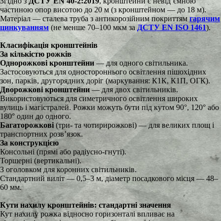
Згідно з
ДСТУ EN 40-2:2019
, кронштейни є невід’ємною
частиною опор висотою до 20 м (з кронштейном — до 18 м).
Матеріал — сталева труба з антикорозійним покриттям
гарячим
цинкуванням
(не менше 70–100 мкм за
ДСТУ EN ISO 1461
).
Класифікація кронштейнів
За кількістю рожків
Однорожкові кронштейни
— для одного світильника.
Застосовуються для одностороннього освітлення пішохідних
зон, парків, другорядних доріг (маркування: К1К, К1П, ОГК).
Дворожкові кронштейни
— для двох світильників.
Використовуються для симетричного освітлення широких
вулиць і магістралей. Рожки можуть бути під кутом 90°, 120° або
180° один до одного.
Багаторожкові
(три- та чотирирожкові) — для великих площ і
транспортних розв’язок.
За конструкцією
Консольні (прямі або радіусно-гнуті).
Торшерні (вертикальні).
З оголовком для коронних світильників.
Стандартний виліт — 0,5–3 м, діаметр посадкового місця — 48–
60 мм.
Кути нахилу кронштейнів: стандартні значення
Кут нахилу рожка відносно горизонталі впливає на