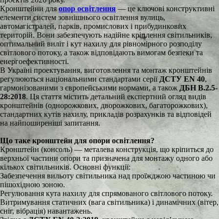
Кронштейни для
опор освітлення
— це ключові конструктивні
елементи систем зовнішнього освітлення вулиць,
автомагістралей, парків, промислових і прибудинкових
територій. Вони забезпечують надійне кріплення світильників,
оптимальний виліт і кут нахилу для рівномірного розподілу
світлового потоку, а також відповідають вимогам безпеки та
енергоефективності.
В Україні проектування, виготовлення та монтаж кронштейнів
регулюються національними стандартами серії
ДСТУ EN 40
,
гармонізованими з європейськими нормами, а також
ДБН В.2.5-
28:2018
. Ця стаття містить детальний експертний огляд видів
кронштейнів (однорожкових, дворожкових, багаторожкових),
стандартних кутів нахилу, прикладів розрахунків та відповідей
на найпоширеніші запитання.
Що таке кронштейн для опори освітлення?
Кронштейн (консоль) — металева конструкція, що кріпиться до
верхньої частини опори та призначена для монтажу одного або
кількох світильників. Основні функції:
Забезпечення вильоту світильника над проїжджою частиною чи
пішохідною зоною.
Регулювання кута нахилу для спрямованого світлового потоку.
Витримування статичних (вага світильника) і динамічних (вітер,
сніг, вібрація) навантажень.