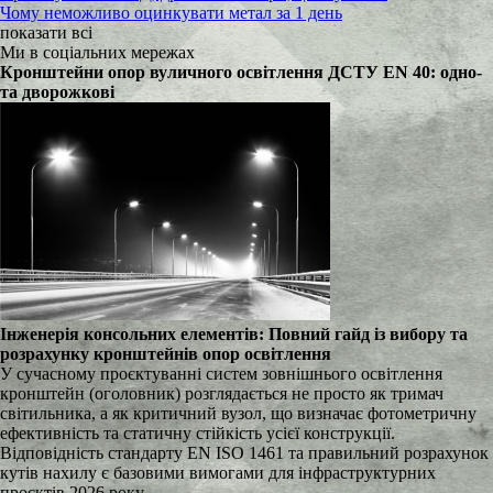
Чому неможливо оцинкувати метал за 1 день
показати всі
Ми в соціальних мережах
Кронштейни опор вуличного освітлення ДСТУ EN 40: одно-
та дворожкові
Інженерія консольних елементів: Повний гайд із вибору та
розрахунку кронштейнів опор освітлення
У сучасному проєктуванні систем зовнішнього освітлення
кронштейн (оголовник) розглядається не просто як тримач
світильника, а як критичний вузол, що визначає фотометричну
ефективність та статичну стійкість усієї конструкції.
Відповідність стандарту EN ISO 1461 та правильний розрахунок
кутів нахилу є базовими вимогами для інфраструктурних
проєктів 2026 року.