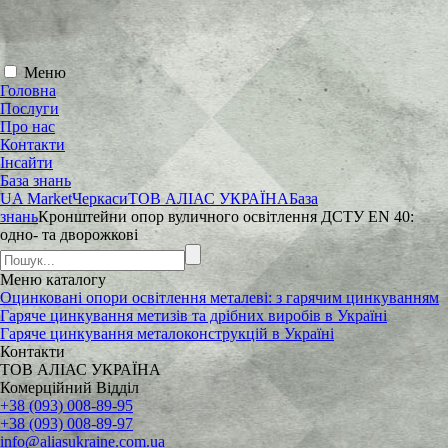
Меню
Головна
Послуги
Про нас
Контакти
Інсайти
База знань
UA Market
Черкаси
ТОВ АЛІАС УКРАЇНА
База
знань
Кронштейни опор вуличного освітлення ДСТУ EN 40:
одно- та дворожкові
Меню
каталогу
Оцинковані опори освітлення металеві: з гарячим цинкуванням
Гаряче цинкування метизів та дрібних виробів в Україні
Гаряче цинкування металоконструкцій в Україні
Контакти
ТОВ АЛІАС УКРАЇНА
Комерційний Відділ
+38 (093) 008-89-95
+38 (093) 008-89-97
info@aliasukraine.com.ua