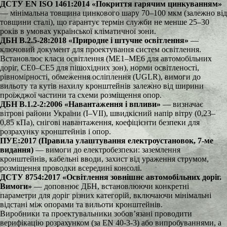
ДСТУ EN ISO 1461:2014 «Покриття гарячим цинкуванням»
— мінімальна товщина цинкового шару 70–100 мкм (залежно від
товщини сталі), що гарантує термін служби не менше 25–30
років в умовах української кліматичної зони.
ДБН В.2.5-28:2018 «Природне і штучне освітлення»
—
ключовий документ для проектування систем освітлення.
Встановлює класи освітлення (ME1–ME6 для автомобільних
доріг, CE0–CE5 для пішохідних зон), норми освітленості,
рівномірності, обмеження осліплення (UGLR), вимоги до
вильоту та кутів нахилу кронштейнів залежно від ширини
проїжджої частини та схеми розміщення опор.
ДБН В.1.2-2:2006 «Навантаження і впливи»
— визначає
вітрові райони України (I–VII), швидкісний напір вітру (0,23–
0,85 кПа), снігові навантаження, коефіцієнти безпеки для
розрахунку кронштейнів і опор.
ПУЕ:2017 (Правила улаштування електроустановок, 7-ме
видання)
— вимоги до електробезпеки: заземлення
кронштейнів, кабельні вводи, захист від ураження струмом,
розміщення проводки всередині консолі.
ДСТУ 8754:2017 «Освітлення зовнішнє автомобільних доріг.
Вимоги»
— доповнює ДБН, встановлюючи конкретні
параметри для доріг різних категорій, включаючи мінімальні
відстані між опорами та вильоти кронштейнів.
Виробники та проектувальники зобов’язані проводити
верифікацію розрахунком (за EN 40-3-3) або випробуваннями, а