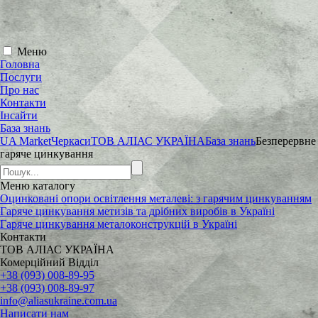
Меню
Головна
Послуги
Про нас
Контакти
Інсайти
База знань
UA Market
Черкаси
ТОВ АЛІАС УКРАЇНА
База знань
Безперервне
гаряче цинкування
Меню
каталогу
Оцинковані опори освітлення металеві: з гарячим цинкуванням
Гаряче цинкування метизів та дрібних виробів в Україні
Гаряче цинкування металоконструкцій в Україні
Контакти
ТОВ АЛІАС УКРАЇНА
Комерційний Відділ
+38 (093) 008-89-95
+38 (093) 008-89-97
info@aliasukraine.com.ua
Написати нам