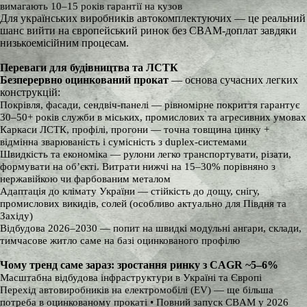
вимагають 10–15 років гарантії на кузов
Для українських виробників автокомплектуючих — це реальний
шанс вийти на європейський ринок без CBAM-доплат завдяки
низькоемісійним процесам.
Переваги для будівництва та ЛСТК
Безперервно оцинкований прокат
— основа сучасних легких
конструкцій:
Покрівля, фасади, сендвіч-панелі — рівномірне покриття гарантує
30–50+ років служби в міських, промислових та агресивних умовах
Каркаси ЛСТК, профілі, прогони — точна товщина цинку +
відмінна зварюваність і сумісність з duplex-системами
Швидкість та економіка — рулони легко транспортувати, різати,
формувати на об’єкті. Витрати нижчі на 15–30% порівняно з
нержавійкою чи фарбованим металом
Адаптація до клімату України — стійкість до дощу, снігу,
промислових викидів, солей (особливо актуально для Півдня та
Західу)
Відбудова 2026–2030 — попит на швидкі модульні ангари, склади,
тимчасове житло саме на базі оцинкованого профілю
Чому тренд саме зараз: зростання ринку з CAGR ~5–6%
Масштабна відбудова інфраструктури в Україні та Європі
Перехід автовиробників на електромобілі (EV) — ще більша
потреба в оцинкованому прокаті • Повний запуск CBAM у 2026