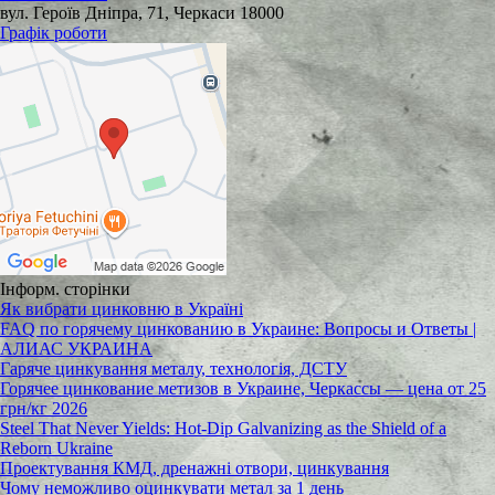
вул. Героїв Дніпра, 71, Черкаси 18000
Графік роботи
Інформ. сторінки
Як вибрати цинковню в Україні
FAQ по горячему цинкованию в Украине: Вопросы и Ответы |
АЛИАС УКРАИНА
Гаряче цинкування металу, технологія, ДСТУ
Горячее цинкование метизов в Украине, Черкассы — цена от 25
грн/кг 2026
Steel That Never Yields: Hot-Dip Galvanizing as the Shield of a
Reborn Ukraine
Проектування КМД, дренажні отвори, цинкування
Чому неможливо оцинкувати метал за 1 день