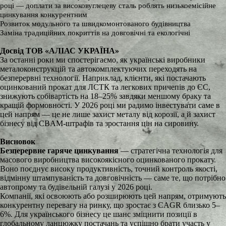
році — доплати за високовуглецеву сталь роблять низькоемісійне
цинкування конкурентним
Розвиток модульного та швидкомонтованого будівництва
Заміна традиційних покриттів на довговічні та екологічні
Досвід ТОВ «АЛІАС УКРАЇНА»
За останні роки ми спостерігаємо, як українські виробники
металоконструкцій та автокомплектуючих переходять на
безперервні технології. Наприклад, клієнти, які постачають
оцинкований прокат для ЛСТК та легкових причепів до ЄС,
знижують собівартість на 18–25% завдяки меншому браку та
кращій формовності. У 2026 році ми радимо інвестувати саме в
цей напрям — це не лише захист металу від корозії, а й захист
бізнесу від CBAM-штрафів та зростання цін на сировину.
Висновок
Безперервне гаряче цинкування
— стратегічна технологія для
масового виробництва високоякісного оцинкованого прокату.
Воно поєднує високу продуктивність, точний контроль якості,
відмінну штампуваність та довговічність — саме те, що потрібно
автопрому та будівельній галузі у 2026 році.
Компанії, які освоюють або розширюють цей напрям, отримують
конкурентну перевагу на ринку, що зростає з CAGR близько 5–
6%. Для українського бізнесу це шанс зміцнити позиції в
глобальному ланцюжку постачань та успішно брати участь у