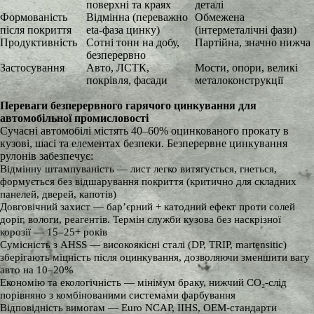
поверхні та краях
деталі
Формованість
Відмінна (переважно
Обмежена
після покриття
eta-фаза цинку)
(інтерметалічні фази)
Продуктивність
Сотні тонн на добу,
Партійна, значно нижча
безперервно
Застосування
Авто, ЛСТК,
Мости, опори, великі
покрівля, фасади
металоконструкції
Переваги безперервного гарячого цинкування для
автомобільної промисловості
Сучасні автомобілі містять 40–60% оцинкованого прокату в
кузові, шасі та елементах безпеки. Безперервне цинкування
рулонів забезпечує:
Відмінну штампуваність — лист легко витягується, гнеться,
формується без відшарування покриття (критично для складних
панелей, дверей, капотів)
Довговічний захист — бар’єрний + катодний ефект проти солей
доріг, вологи, реагентів. Термін служби кузова без наскрізної
корозії — 15–25+ років
Сумісність з AHSS — високоякісні сталі (DP, TRIP, martensitic)
зберігають міцність після оцинкування, дозволяючи зменшити вагу
авто на 10–20%
Економію та екологічність — мінімум браку, нижчий CO₂-слід
порівняно з комбінованими системами фарбування
Відповідність вимогам — Euro NCAP, IIHS, OEM-стандарти