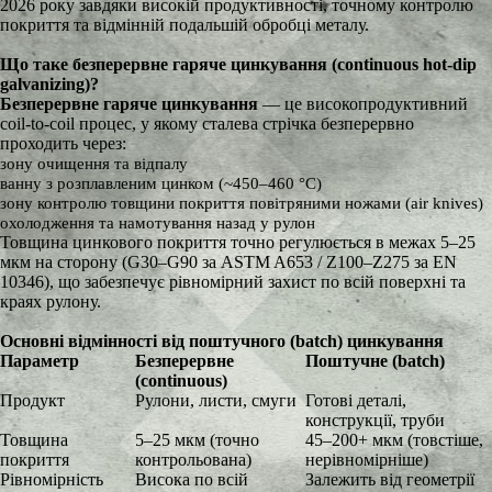
2026 року завдяки високій продуктивності, точному контролю
покриття та відмінній подальшій обробці металу.
Що таке безперервне гаряче цинкування (continuous hot-dip
galvanizing)?
Безперервне гаряче цинкування
— це високопродуктивний
coil-to-coil процес, у якому сталева стрічка безперервно
проходить через:
зону очищення та відпалу
ванну з розплавленим цинком (~450–460 °C)
зону контролю товщини покриття повітряними ножами (air knives)
охолодження та намотування назад у рулон
Товщина цинкового покриття точно регулюється в межах 5–25
мкм на сторону (G30–G90 за ASTM A653 / Z100–Z275 за EN
10346), що забезпечує рівномірний захист по всій поверхні та
краях рулону.
Основні відмінності від поштучного (batch) цинкування
Параметр
Безперервне
Поштучне (batch)
(continuous)
Продукт
Рулони, листи, смуги
Готові деталі,
конструкції, труби
Товщина
5–25 мкм (точно
45–200+ мкм (товстіше,
покриття
контрольована)
нерівномірніше)
Рівномірність
Висока по всій
Залежить від геометрії