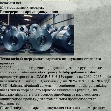
показати всі
Ми в соціальних мережах
Безперервне гаряче цинкування
Технологія безперервного гарячого цинкування сталевого
прокату
У 2026 році ринок гарячого цинкування демонструє стабільне
зростання. Глобальний обсяг ринку
hot-dip galvanized steel
продовжує зростати з
CAGR 5.8–6.3%
прогноз на 2030–2035 років
перевищує 150 млрд USD,
актуальні дані 2025-2026: 110-120 млрд
USD.
Найдинамічніший сегмент — continuous hot-dip galvanizing
lines (лінії безперервного гарячого цинкування рулонів), які
ідеально підходять для масового виробництва високоякісного
оцинкованого прокату для автомобільної промисловості та
будівництва.
Саме безперервне гаряче цинкування стає ключовим трендом