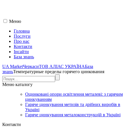
Меню
Головна
Послуги
Про нас
Контакти
Інсайти
База знань
UA Market
Черкаси
ТОВ АЛІАС УКРАЇНА
База
знань
Температурные пределы горячего цинкования
Меню
каталогу
Оцинковані опори освітлення металеві: з гарячим
цинкуванням
Гаряче цинкування метизів та дрібних виробів в
Україні
Гаряче цинкування металоконструкцій в Україні
Контакти