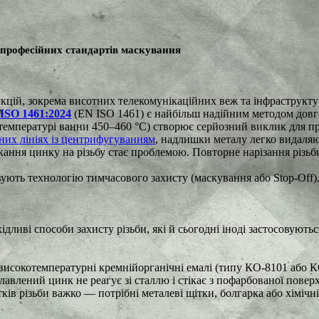
о професійних стандартів маскування
укцій, зокрема висотних телекомунікаційних веж та інфраструкту
SO 1461:2024
(EN ISO 1461) є найбільш надійним методом довг
 температурі ванни 450–460 °C) створює серйозний виклик для пр
них лініях із центрифугуванням
, надлишки металу легко видаляю
ікання цинку на різьбу стає проблемою. Повторне нарізання різьб
вують технологію тимчасового захисту (маскування або Stop-Off)
хідливі способи захисту різьби, які й сьогодні іноді застосовую
 високотемпературні кремнійорганічні емалі (типу КО-8101 або 
влений цинк не реагує зі сталлю і стікає з пофарбованої поверх
тків різьби важко — потрібні металеві щітки, болгарка або хімічн