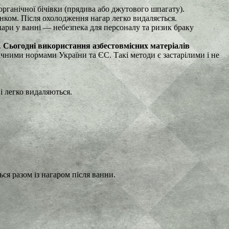
рганічної бічівки (прядива або джутового шпагату).
нком. Після охолодження нагар легко видаляється.
ри у ванні — небезпека для персоналу та ризик браку
.
Сьогодні використання азбестовмісних матеріалів
чними нормами України та ЄС. Такі методи є застарілими і не
і легко видаляються.
ся разом із нагаром після ванни.