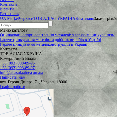
Контакти
Інсайти
База знань
UA Market
Черкаси
ТОВ АЛІАС УКРАЇНА
База знань
Захист різь
Меню
каталогу
Оцинковані опори освітлення металеві: з гарячим цинкуванням
Гаряче цинкування метизів та дрібних виробів в Україні
Гаряче цинкування металоконструкцій в Україні
Контакти
ТОВ АЛІАС УКРАЇНА
Комерційний Відділ
+38 (093) 008-89-95
+38 (093) 008-89-97
info@aliasukraine.com.ua
Написати нам
вул. Героїв Дніпра, 71, Черкаси 18000
Графік роботи