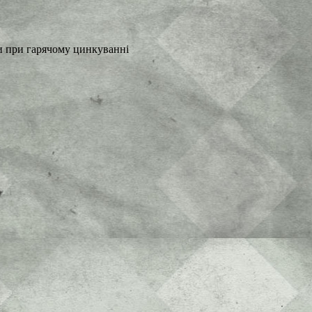
би при гарячому цинкуванні