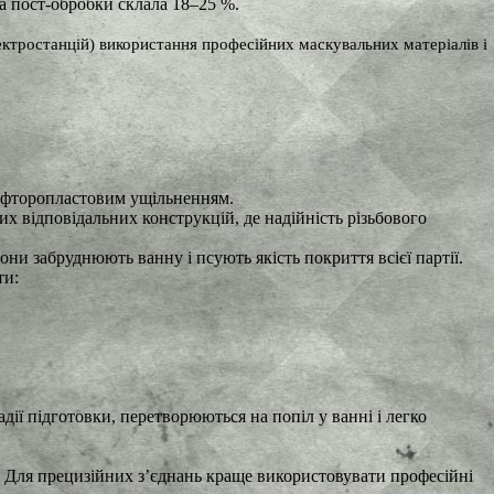
та пост-обробки склала 18–25 %.
ектростанцій) використання професійних маскувальних матеріалів і
з фторопластовим ущільненням.
 відповідальних конструкцій, де надійність різьбового
ни забруднюють ванну і псують якість покриття всієї партії.
ти:
дії підготовки, перетворюються на попіл у ванні і легко
. Для прецизійних з’єднань краще використовувати професійні