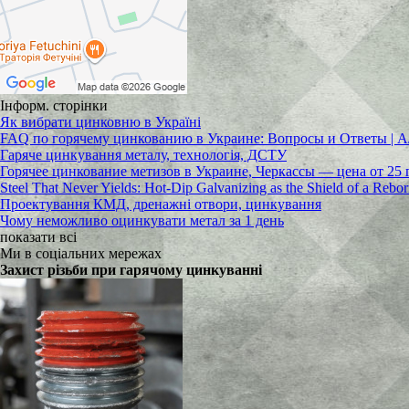
Інформ. сторінки
Як вибрати цинковню в Україні
FAQ по горячему цинкованию в Украине: Вопросы и Ответы
Гаряче цинкування металу, технологія, ДСТУ
Горячее цинкование метизов в Украине, Черкассы — цена от 25 
Steel That Never Yields: Hot-Dip Galvanizing as the Shield of a Rebo
Проектування КМД, дренажні отвори, цинкування
Чому неможливо оцинкувати метал за 1 день
показати всі
Ми в соціальних мережах
Захист різьби при гарячому цинкуванні