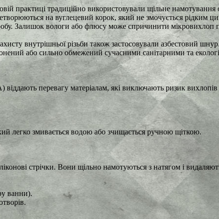
ховій практиці традиційно використовували щільне намотування о
етворюються на вуглецевий корок, який не змочується рідким ци
обу. Залишок вологи або флюсу може спричинити мікровихлоп па
хисту внутрішньої різьби також застосовували азбестовий шнур
онений або сильно обмежений сучасними санітарними та екологі
 віддають перевагу матеріалам, які виключають ризик вихлопів 
кий легко змивається водою або зчищається ручною щіткою.
конові стрічки. Вони щільно намотуються з натягом і видаляють
у ванни).
отворів.