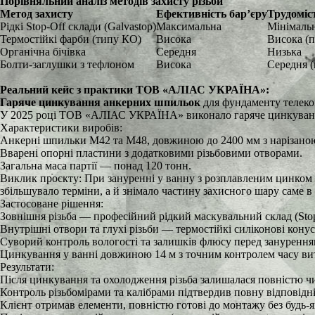
Порівняльний аналіз методів захисту різьби
Метод захисту
Ефективність бар’єру
Трудоміс
Рідкі Stop-Off склади (Galvastop)
Максимальна
Мінімальн
Термостійкі фарби (типу КО)
Висока
Висока (п
Органічна бічівка
Середня
Низька
Болти-заглушки з тефлоном
Висока
Середня (
Реальний кейс з практики ТОВ «АЛІАС УКРАЇНА»:
Гаряче цинкування анкерних шпильок
для фундаменту телеко
У 2025 році ТОВ «АЛІАС УКРАЇНА» виконало гаряче цинкування 
Характеристики виробів:
Анкерні шпильки М42 та М48, довжиною до 2400 мм з нарізаною
Вварені опорні пластини з додатковими різьбовими отворами.
Загальна маса партії — понад 120 тонн.
Виклик проєкту: При зануренні у ванну з розплавленим цинком (
збільшувало терміни, а й знімало частину захисного шару саме 
Застосоване рішення:
Зовнішня різьба — професійний рідкий маскувальний склад (Stop
Внутрішні отвори та глухі різьби — термостійкі силіконові кон
Суворий контроль вологості та залишків флюсу перед зануренн
Цинкування у ванні довжиною 14 м з точним контролем часу ви
Результати:
Після цинкування та охолодження різьба залишалася повністю 
Контроль різьбомірами та калібрами підтвердив повну відповідн
Клієнт отримав елементи, повністю готові до монтажу без будь-