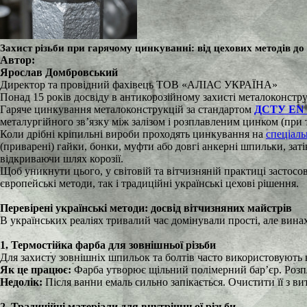
Захист різьби при гарячому цинкуванні: від цехових методів д
Автор:
Ярослав Домбровський
Директор та провідний фахівець ТОВ «АЛІАС УКРАЇНА»
Понад 15 років досвіду в антикорозійному захисті металоконстр
Гаряче цинкування металоконструкцій за стандартом
ДСТУ EN I
металургійного зв’язку між залізом і розплавленим цинком (при
Коли дрібні кріпильні вироби проходять цинкування на
спеціаль
(приварені) гайки, бонки, муфти або довгі анкерні шпильки, зат
відкриваючи шлях корозії.
Щоб уникнути цього, у світовій та вітчизняній практиці застосо
європейські методи, так і традиційні українські цехові рішення.
Перевірені українські методи: досвід вітчизняних майстрів
В українських реаліях тривалий час домінували прості, але вина
1. Термостійка фарба для зовнішньої різьби
Для захисту зовнішніх шпильок та болтів часто використовують
Як це працює:
Фарба утворює щільний полімерний бар’єр. Розпла
Недолік:
Після ванни емаль сильно запікається. Очистити її з ви
2. Традиційні матеріали для внутрішньої різьби