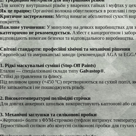
Для захисту внутрішньої різьби у вварених гайках і муфтах у це
Як це працює:
Органічні волокна обвуглюються в розплаві і пер
Критичне застереження:
Метод вимагає абсолютної сухості вир
покриття.
Важливе уточнення:
У минулому на деяких виробництвах для за
категорично не рекомендується.
Азбест є канцерогеном і забор
відповідають вимогам безпеки та відповідального виробництва.
Світові стандарти: професійні хімічні та механічні рішення
Європейські та американські заводи (рекомендації AGA та EGGA)
1. Рідкі маскувальні суміші (Stop-Off Paints)
Еталон — спеціалізовані склади типу
Galvastop®
.
Стійкі до травлення та флюсу.
Під впливом цинку (+450 °C) перетворюються на сухий попіл, я
Не запікаються і не пошкоджують різьбу.
2. Високотемпературні поліімідні стрічки
Для довгих анкерних шпильок використовують каптонові або силі
3. Механічні заглушки та силіконові пробки
«Жертовні» болти з ФУМ-стрічкою (тефлон витримує температур
Термостійкий силікон або конусні силіконові пробки для глухих 