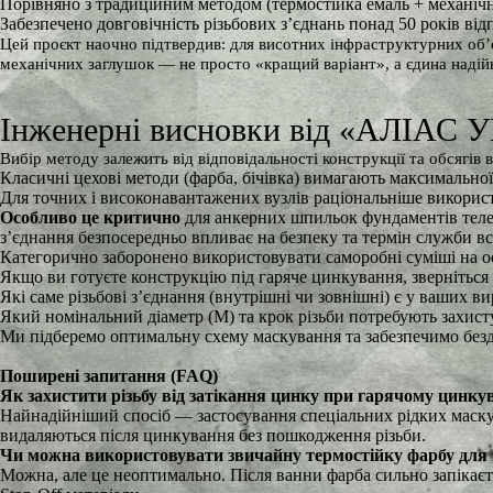
Порівняно з традиційним методом (термостійка емаль + механічна
Забезпечено довговічність різьбових з’єднань понад 50 років в
Цей проєкт наочно підтвердив: для висотних інфраструктурних об’
механічних заглушок — не просто «кращий варіант», а єдина надійна 
Інженерні висновки від «АЛІАС
Вибір методу залежить від відповідальності конструкції та обсягів 
Класичні цехові методи (фарба, бічівка) вимагають максимально
Для точних і високонавантажених вузлів раціональніше викорис
Особливо це критично
для анкерних шпильок фундаментів телек
з’єднання безпосередньо впливає на безпеку та термін служби вс
Категорично заборонено використовувати саморобні суміші на осн
Якщо ви готуєте конструкцію під гаряче цинкування, зверніться
Які саме різьбові з’єднання (внутрішні чи зовнішні) є у ваших в
Який номінальний діаметр (М) та крок різьби потребують захист
Ми підберемо оптимальну схему маскування та забезпечимо безд
Поширені запитання (FAQ)
Як захистити різьбу від затікання цинку при гарячому цинку
Найнадійніший спосіб — застосування спеціальних рідких маскува
видаляються після цинкування без пошкодження різьби.
Чи можна використовувати звичайну термостійку фарбу для з
Можна, але це неоптимально. Після ванни фарба сильно запікаєт