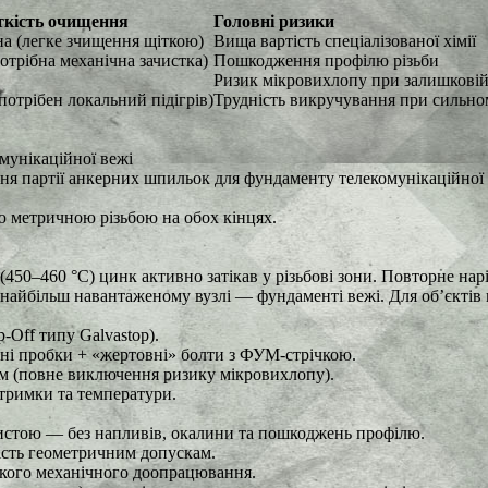
ткість очищення
Головні ризики
а (легке зчищення щіткою)
Вища вартість спеціалізованої хімії
отрібна механічна зачистка)
Пошкодження профілю різьби
Ризик мікровихлопу при залишковій
потрібен локальний підігрів)
Трудність викручування при сильно
мунікаційної вежі
партії анкерних шпильок для фундаменту телекомунікаційної ве
 метричною різьбою на обох кінцях.
450–460 °C) цинк активно затікав у різьбові зони. Повторне нар
в найбільш навантаженому вузлі — фундаменті вежі. Для об’єкті
-Off типу Galvastop).
усні пробки + «жертовні» болти з ФУМ-стрічкою.
ям (повне виключення ризику мікровихлопу).
тримки та температури.
чистою — без напливів, окалини та пошкоджень профілю.
ість геометричним допускам.
якого механічного доопрацювання.