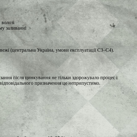
 волозі
му заливанні
жі (центральна Україна, умови експлуатації C3–C4).
ізання після цинкування не тільки здорожувало процес і
в відповідального призначення це неприпустимо.