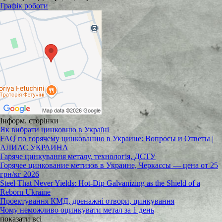
Графік роботи
Інформ. сторінки
Як вибрати цинковню в Україні
FAQ по горячему цинкованию в Украине: Вопросы и Ответы |
АЛИАС УКРАИНА
Гаряче цинкування металу, технологія, ДСТУ
Горячее цинкование метизов в Украине, Черкассы — цена от 25
грн/кг 2026
Steel That Never Yields: Hot-Dip Galvanizing as the Shield of a
Reborn Ukraine
Проектування КМД, дренажні отвори, цинкування
Чому неможливо оцинкувати метал за 1 день
показати всі