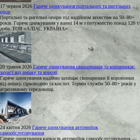
17 червня 2026
Гаряче цинкування портальних та ригельних
опор
Портальні та ригельні опори під надійним захистом на 50–80+
років. Гаряче цинкування у ванні 14 м з потужністю понад 120 т/
доба. ТОВ «АЛІАС УКРАЇНА»
20 травня 2026
Гаряче цинкування свинарників та коровників:
захист від аміаку та корозії
Гаряче цинкування надійно захищає свинарники й коровники
від аміаку, сірководню та кислот. Термін служби 50–80+ років у
агресивному середовищі.
24 квітня 2026
Гаряче цинкування автомийок
самообслуговування
Гаряче цинкування каркасів автомийок самообслуговування —