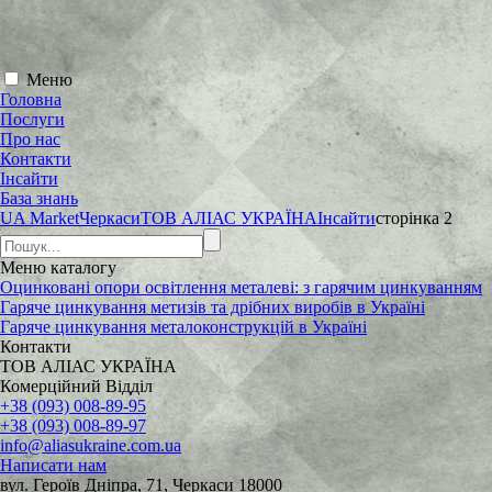
Меню
Головна
Послуги
Про нас
Контакти
Інсайти
База знань
UA Market
Черкаси
ТОВ АЛІАС УКРАЇНА
Інсайти
сторінка 2
Меню
каталогу
Оцинковані опори освітлення металеві: з гарячим цинкуванням
Гаряче цинкування метизів та дрібних виробів в Україні
Гаряче цинкування металоконструкцій в Україні
Контакти
ТОВ АЛІАС УКРАЇНА
Комерційний Відділ
+38 (093) 008-89-95
+38 (093) 008-89-97
info@aliasukraine.com.ua
Написати нам
вул. Героїв Дніпра, 71, Черкаси 18000