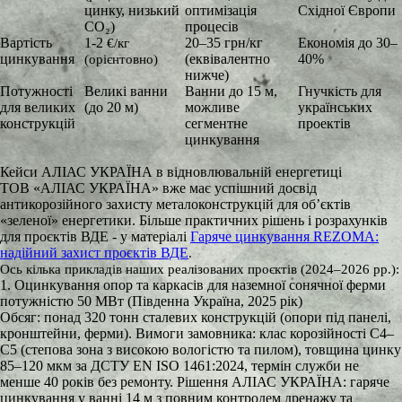
цинку, низький
оптимізація
Східної Європи
CO₂)
процесів
Вартість
1-2
20–35 грн/кг
Економія до 30–
€
/кг
цинкування
(еквівалентно
40%
(орієнтовно)
нижче)
Потужності
Великі ванни
Ванни до 15 м,
Гнучкість для
для великих
(до 20 м)
можливе
українських
конструкцій
сегментне
проектів
цинкування
Кейси АЛІАС УКРАЇНА в відновлювальній енергетиці
ТОВ «АЛІАС УКРАЇНА» вже має успішний досвід
антикорозійного захисту металоконструкцій для об’єктів
«зеленої» енергетики. Більше практичних рішень і розрахунків
для проєктів ВДЕ - у матеріалі
Гаряче цинкування REZOMA:
надійний захист проєктів ВДЕ
.
Ось кілька прикладів наших реалізованих проєктів (2024–2026 рр.):
1. Оцинкування опор та каркасів для наземної сонячної ферми
потужністю 50 МВт (Південна Україна, 2025 рік)
Обсяг: понад 320 тонн сталевих конструкцій (опори під панелі,
кронштейни, ферми). Вимоги замовника: клас корозійності C4–
C5 (степова зона з високою вологістю та пилом), товщина цинку
85–120 мкм за ДСТУ EN ISO 1461:2024, термін служби не
менше 40 років без ремонту. Рішення АЛІАС УКРАЇНА: гаряче
цинкування у ванні 14 м з повним контролем дренажу та