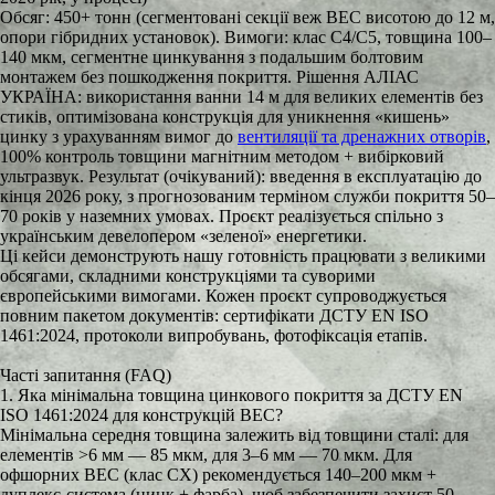
Обсяг: 450+ тонн (сегментовані секції веж ВЕС висотою до 12 м,
опори гібридних установок). Вимоги: клас C4/C5, товщина 100–
140 мкм, сегментне цинкування з подальшим болтовим
монтажем без пошкодження покриття. Рішення АЛІАС
УКРАЇНА: використання ванни 14 м для великих елементів без
стиків, оптимізована конструкція для уникнення «кишень»
цинку з урахуванням вимог до
вентиляції та дренажних отворів
,
100% контроль товщини магнітним методом + вибірковий
ультразвук. Результат (очікуваний): введення в експлуатацію до
кінця 2026 року, з прогнозованим терміном служби покриття 50–
70 років у наземних умовах. Проєкт реалізується спільно з
українським девелопером «зеленої» енергетики.
Ці кейси демонструють нашу готовність працювати з великими
обсягами, складними конструкціями та суворими
європейськими вимогами. Кожен проєкт супроводжується
повним пакетом документів: сертифікати ДСТУ EN ISO
1461:2024, протоколи випробувань, фотофіксація етапів.
Часті запитання (FAQ)
1. Яка мінімальна товщина цинкового покриття за ДСТУ EN
ISO 1461:2024 для конструкцій ВЕС?
Мінімальна середня товщина залежить від товщини сталі: для
елементів >6 мм — 85 мкм, для 3–6 мм — 70 мкм. Для
офшорних ВЕС (клас CX) рекомендується 140–200 мкм +
дуплекс-система (цинк + фарба), щоб забезпечити захист 50–