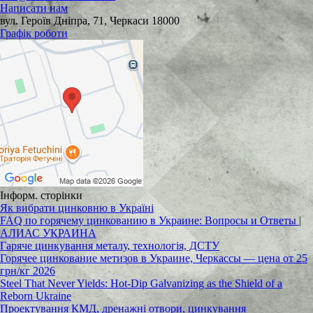
Написати нам
вул. Героїв Дніпра, 71, Черкаси 18000
Графік роботи
Інформ. сторінки
Як вибрати цинковню в Україні
FAQ по горячему цинкованию в Украине: Вопросы и Ответы |
АЛИАС УКРАИНА
Гаряче цинкування металу, технологія, ДСТУ
Горячее цинкование метизов в Украине, Черкассы — цена от 25
грн/кг 2026
Steel That Never Yields: Hot-Dip Galvanizing as the Shield of a
Reborn Ukraine
Проектування КМД, дренажні отвори, цинкування