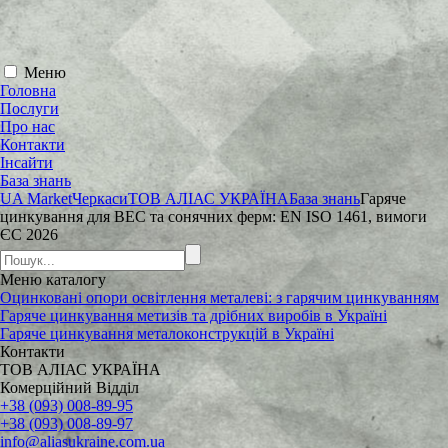
Меню
Головна
Послуги
Про нас
Контакти
Інсайти
База знань
UA Market
Черкаси
ТОВ АЛІАС УКРАЇНА
База знань
Гаряче
цинкування для ВЕС та сонячних ферм: EN ISO 1461, вимоги
ЄС 2026
Меню
каталогу
Оцинковані опори освітлення металеві: з гарячим цинкуванням
Гаряче цинкування метизів та дрібних виробів в Україні
Гаряче цинкування металоконструкцій в Україні
Контакти
ТОВ АЛІАС УКРАЇНА
Комерційний Відділ
+38 (093) 008-89-95
+38 (093) 008-89-97
info@aliasukraine.com.ua