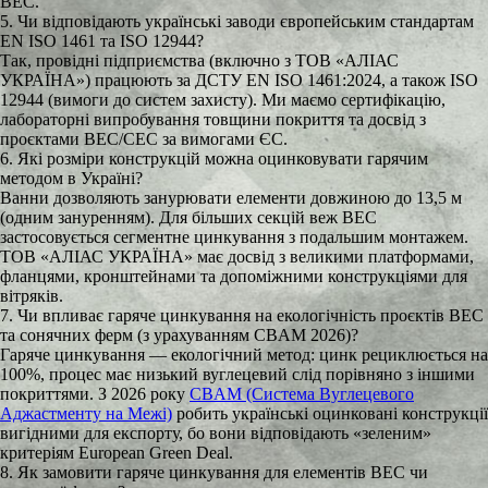
ВЕС.
5. Чи відповідають українські заводи європейським стандартам
EN ISO 1461 та ISO 12944?
Так, провідні підприємства (включно з ТОВ «АЛІАС
УКРАЇНА») працюють за ДСТУ EN ISO 1461:2024, а також ISO
12944 (вимоги до систем захисту). Ми маємо сертифікацію,
лабораторні випробування товщини покриття та досвід з
проєктами ВЕС/СЕС за вимогами ЄС.
6. Які розміри конструкцій можна оцинковувати гарячим
методом в Україні?
Ванни дозволяють занурювати елементи довжиною до 13,5 м
(одним зануренням). Для більших секцій веж ВЕС
застосовується сегментне цинкування з подальшим монтажем.
ТОВ «АЛІАС УКРАЇНА» має досвід з великими платформами,
фланцями, кронштейнами та допоміжними конструкціями для
вітряків.
7. Чи впливає гаряче цинкування на екологічність проєктів ВЕС
та сонячних ферм (з урахуванням CBAM 2026)?
Гаряче цинкування — екологічний метод: цинк рециклюється на
100%, процес має низький вуглецевий слід порівняно з іншими
покриттями. З 2026 року
CBAM (Система Вуглецевого
Аджастменту на Межі)
робить українські оцинковані конструкції
вигідними для експорту, бо вони відповідають «зеленим»
критеріям European Green Deal.
8. Як замовити гаряче цинкування для елементів ВЕС чи