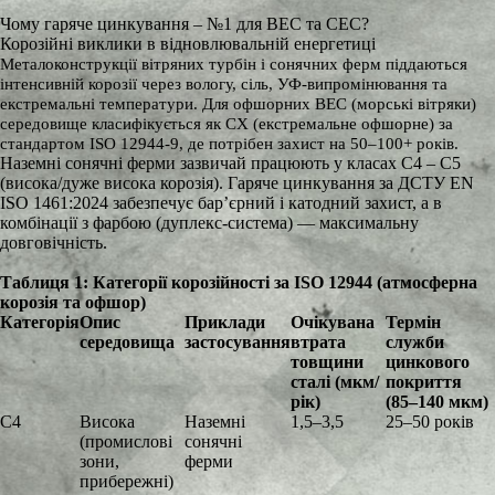
Чому гаряче цинкування – №1 для ВЕС та С
ЕС?
Корозійні виклики в відновлювальній енергетиці
Металоконструкції вітряних турбін і сонячних ферм піддаються
інтенсивній корозії через вологу, сіль, УФ-випромінювання та
екстремальні температури. Для офшорних ВЕС (морські вітряки)
середовище класифікується як CX (екстремальне офшорне) за
стандартом ISO 12944-9, де потрібен захист на 50–100+ років.
Наземні сонячні ферми зазвичай працюють у класах C4 – C5
(висока/дуже висока корозія). Гаряче цинкування за ДСТУ EN
ISO 1461:2024 забезпечує бар’єрний і катодний захист, а в
комбінації з фарбою (дуплекс-система) — максимальну
довговічність.
Таблиця 1: Категорії корозійності за ISO 12944 (атмосферна
корозія та офшор)
Категорія
Опис
Приклади
Очікувана
Термін
середовища
застосування
втрата
служби
товщини
цинкового
сталі (мкм/
покриття
рік)
(85–140 мкм)
C4
Висока
Наземні
1,5–3,5
25–50 років
(промислові
сонячні
зони,
ферми
прибережні)