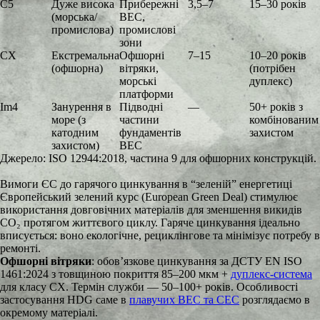
C5
Дуже висока
Прибережні
3,5–7
15–30 років
(морська/
ВЕС,
промислова)
промислові
зони
CX
Екстремальна
Офшорні
7–15
10–20 років
(офшорна)
вітряки,
(потрібен
морські
дуплекс)
платформи
Im4
Занурення в
Підводні
—
50+ років з
море (з
частини
комбінованим
катодним
фундаментів
захистом
захистом)
ВЕС
Джерело: ISO 12944:2018, частина 9 для офшорних конструкцій.
Вимоги ЄС до гарячого цинкування в “зеленій” енергетиці
Європейський зелений курс (European Green Deal) стимулює
використання довговічних матеріалів для зменшення викидів
CO₂ протягом життєвого циклу. Гаряче цинкування ідеально
вписується: воно екологічне, рециклінгове та мінімізує потребу в
ремонті.
Офшорні вітряки
: обов’язкове цинкування за ДСТУ EN ISO
1461:2024 з товщиною покриття 85–200 мкм +
дуплекс-система
для класу CX. Термін служби — 50–100+ років. Особливості
застосування HDG саме в
плавучих ВЕС та СЕС
розглядаємо в
окремому матеріалі.