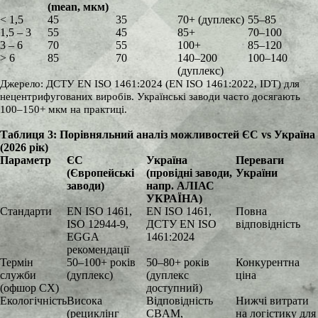
(mean, мкм)
< 1,5
45
35
70+ (дуплекс)
55–85
1,5 – 3
55
45
85+
70–100
3 – 6
70
55
100+
85–120
> 6
85
70
140–200
100–140
(дуплекс)
Джерело: ДСТУ EN ISO 1461:2024 (EN ISO 1461:2022, IDT) для
нецентрифугованих виробів. Українські заводи часто досягають
100–150+ мкм на практиці.
Таблиця 3: Порівняльний аналіз можливостей ЄС vs Україна
(2026 рік)
Параметр
ЄС
Україна
Переваги
(Європейські
(провідні заводи,
України
заводи)
напр. АЛІАС
УКРАЇНА)
Стандарти
EN ISO 1461,
EN ISO 1461,
Повна
ISO 12944-9,
ДСТУ EN ISO
відповідність
EGGA
1461:2024
рекомендації
Термін
50–100+ років
50–80+ років
Конкурентна
служби
(дуплекс)
(дуплекс
ціна
(офшор CX)
доступний)
Екологічність
Висока
Відповідність
Нижчі витрати
(рециклінг
CBAM,
на логістику для