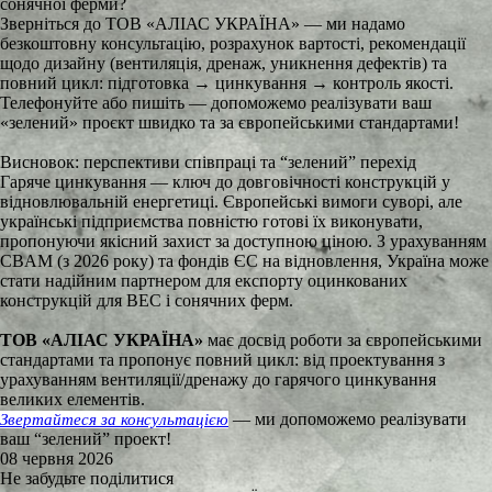
сонячної ферми?
Зверніться до ТОВ «АЛІАС УКРАЇНА» — ми надамо
безкоштовну консультацію, розрахунок вартості, рекомендації
щодо дизайну (вентиляція, дренаж, уникнення дефектів) та
повний цикл: підготовка → цинкування → контроль якості.
Телефонуйте або пишіть — допоможемо реалізувати ваш
«зелений» проєкт швидко та за європейськими стандартами!
Висновок: перспективи співпраці та “зелений” перехід
Гаряче цинкування — ключ до довговічності конструкцій у
відновлювальній енергетиці. Європейські вимоги суворі, але
українські підприємства повністю готові їх виконувати,
пропонуючи якісний захист за доступною ціною. З урахуванням
CBAM (з 2026 року) та фондів ЄС на відновлення, Україна може
стати надійним партнером для експорту оцинкованих
конструкцій для ВЕС і сонячних ферм.
ТОВ «АЛІАС УКРАЇНА»
має досвід роботи за європейськими
стандартами та пропонує повний цикл: від проектування з
урахуванням вентиляції/дренажу до гарячого цинкування
великих елементів.
— ми допоможемо реалізувати
Звертайтеся за консультацією
ваш “зелений” проект!
08 червня 2026
Не забудьте поділитися