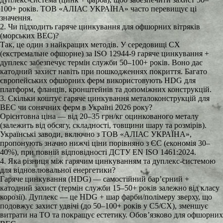
100+ років. ТОВ «АЛІАС УКРАЇНА» часто перевищує ці
значення.
2. Чи підходить гаряче цинкування для офшорних вітряків
(морських ВЕС)?
Так, це один з найкращих методів. У середовищі CX
(екстремальне офшорне) за ISO 12944-9 гаряче цинкування +
дуплекс забезпечує термін служби 50–100+ років. Воно дає
катодний захист навіть при пошкодженнях покриття. Багато
європейських офшорних ферм використовують HDG для
платформ, фланців, кронштейнів та допоміжних конструкцій.
3. Скільки коштує гаряче цинкування металоконструкцій для
ВЕС чи сонячних ферм в Україні 2026 року?
Орієнтовна ціна — від 20–35 грн/кг оцинкованого металу
(залежить від обсягу, складності, товщини шару та розмірів).
Українські заводи, включно з ТОВ «АЛІАС УКРАЇНА»,
пропонують значно нижчі ціни порівняно з ЄС (економія 30–
40%), при повній відповідності ДСТУ EN ISO 1461:2024.
4. Яка різниця між гарячим цинкуванням та дуплекс-системою
для відновлювальної енергетики?
Гаряче цинкування (HDG) — самостійний бар’єрний +
катодний захист (термін служби 15–50+ років залежно від класу
корозії). Дуплекс — це HDG + шар фарби/полімеру зверху, що
подовжує захист удвічі (до 50–100+ років у C5/CX), зменшує
витрати на ТО та покращує естетику. Обов’язково для офшорних