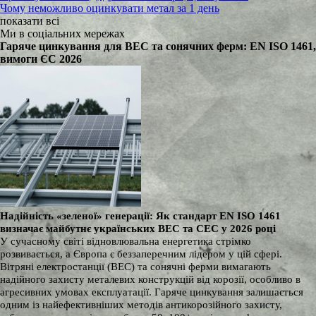
Чому неможливо оцинкувати метал за 1 день
показати всі
Ми в соціальних мережах
Гаряче цинкування для ВЕС та сонячних ферм: EN ISO 1461,
вимоги ЄС 2026
Надійність «зеленої» генерації: Як стандарт EN ISO 1461
визначає майбутнє українських ВЕС та СЕС у 2026 році
У сучасному світі відновлювальна енергетика стрімко
розвивається, а Європа є беззаперечним лідером у цій сфері.
Вітряні електростанції (ВЕС) та сонячні ферми вимагають
надійного захисту металевих конструкцій від корозії, особливо в
агресивних умовах експлуатації. Гаряче цинкування залишається
одним із найефективніших методів антикорозійного захисту,