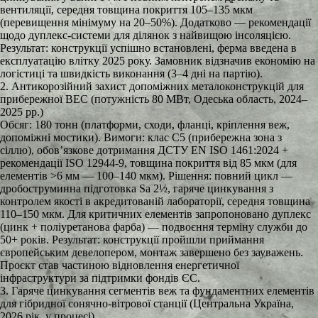
вентиляції, середня товщина покриття 105–135 мкм
(перевищення мінімуму на 20–50%). Додатково — рекомендації
щодо дуплекс-системи для ділянок з найвищою інсоляцією.
Результат: конструкції успішно встановлені, ферма введена в
експлуатацію влітку 2025 року. Замовник відзначив економію на
логістиці та швидкість виконання (3–4 дні на партію).
2. Антикорозійний захист допоміжних металоконструкцій для
прибережної ВЕС (потужність 80 МВт, Одеська область, 2024–
2025 рр.)
Обсяг: 180 тонн (платформи, сходи, фланці, кріплення веж,
допоміжні мостики). Вимоги: клас C5 (прибережна зона з
сіллю), обов’язкове дотримання ДСТУ EN ISO 1461:2024 +
рекомендації ISO 12944-9, товщина покриття від 85 мкм (для
елементів >6 мм — 100–140 мкм). Рішення: повний цикл —
дробоструминна підготовка Sa 2½, гаряче цинкування з
контролем якості в акредитованій лабораторії, середня товщина
110–150 мкм. Для критичних елементів запропоновано дуплекс
(цинк + поліуретанова фарба) — подвоєння терміну служби до
50+ років. Результат: конструкції пройшли приймання
європейським девелопером, монтаж завершено без зауважень.
Проєкт став частиною відновлення енергетичної
інфраструктури за підтримки фондів ЄС.
3. Гаряче цинкування сегментів веж та фундаментних елементів
для гібридної сонячно-вітрової станції (Центральна Україна,
2026 рік, у процесі)