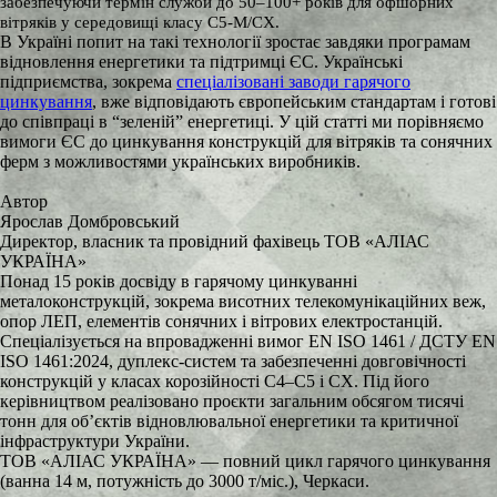
забезпечуючи термін служби до 50
–100
+ років для офшорних
вітряків у середовищі класу C5-M/CX.
В Україні попит на такі технології зростає завдяки програмам
відновлення енергетики та підтримці ЄС. Українські
підприємства, зокрема
спеціалізовані заводи гарячого
цинкування
, вже відповідають європейським стандартам і готові
до співпраці в “зеленій” енергетиці. У цій статті ми порівняємо
вимоги ЄС до цинкування конструкцій для вітряків та сонячних
ферм з можливостями українських виробників.
Автор
Ярослав Домбровський
Директор, власник та провідний фахівець ТОВ «АЛІАС
УКРАЇНА»
Понад 15 років досвіду в гарячому цинкуванні
металоконструкцій, зокрема висотних телекомунікаційних веж,
опор ЛЕП, елементів сонячних і вітрових електростанцій.
Спеціалізується на впровадженні вимог EN ISO 1461 / ДСТУ EN
ISO 1461:2024, дуплекс-систем та забезпеченні довговічності
конструкцій у класах корозійності C4–C5 і CX. Під його
керівництвом реалізовано проєкти загальним обсягом тисячі
тонн для об’єктів відновлювальної енергетики та критичної
інфраструктури України.
ТОВ «АЛІАС УКРАЇНА» — повний цикл гарячого цинкування
(ванна 14 м, потужність до 3000 т/міс.), Черкаси.