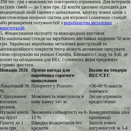
350 тис. грн з можливістю повторного отримання. Для ветеранів
та їхніх сімей — до 1 млн грн. Ці кошти ідеально підходять для
модернізації ліній гарячого цинкування, запуску нових цехів з
виготовлення опорних систем для вітрових і сонячних станцій
або розширення потужностей з
виробництва металевих
конструкцій
.
5. Фінансування експорту та міжнародних виставок
На національні стенди на зарубіжних виставках виділено 50 млн
грн. Українські виробники металевих конструкцій та
антикорозійного покриття тепер можуть активніше просувати
свою продукцію на ринках Європи, Близького Сходу та Азії, де
попит на обладнання для ВЕС і сонячних ферм продовжує
стрімко зростати.
Новація 2026
Пряма вигода для
Вплив на тендери
виробника гарячого
ВЕС/СЕС
цинкування
Локалізація 30
Пріоритет у Prozorro
+30-40 % шансів
%
перемоги
Страхування
Можливість інвестувати в
Легше отримати
воєнних
нову ванну 14+ м
кредит/лізинг
ризиків
Нульові квоти
Зниження собівартості на 8-
Конкурентніша ціна
на брухт
12 %
пропозиції
Гранти до 1
Швидка модернізація без
Запуск нових
млн грн
кредитів
потужностей за 3-4