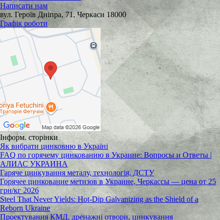
Написати нам
вул. Героїв Дніпра, 71, Черкаси 18000
Графік роботи
Інформ. сторінки
Як вибрати цинковню в Україні
FAQ по горячему цинкованию в Украине: Вопросы и Ответы |
АЛИАС УКРАИНА
Гаряче цинкування металу, технологія, ДСТУ
Горячее цинкование метизов в Украине, Черкассы — цена от 25
грн/кг 2026
Steel That Never Yields: Hot-Dip Galvanizing as the Shield of a
Reborn Ukraine
Проектування КМД, дренажні отвори, цинкування