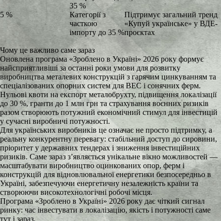
35 %
5 %
Категорії з
Підтримує загальний тренд
часткою
«Купуй українське» у ВДЕ-
імпорту до 35 %
проєктах
Чому це важливо саме зараз
Оновлена програма «Зроблено в Україні» 2026 року формує
найсприятливіші за останні роки умови для розвитку
виробництва металевих конструкцій з гарячим цинкуванням та
спеціалізованих опорних систем для ВЕС і сонячних ферм.
Нульові квоти на експорт металобрухту, підвищення локалізації
до 30 %, гранти до 1 млн грн та страхування воєнних ризиків
разом створюють потужний економічний стимул для інвестицій
у сучасні виробничі потужності.
Для українських виробників це означає не просто підтримку, а
реальну конкурентну перевагу: стабільний доступ до сировини,
пріоритет у державних тендерах і зниження інвестиційних
ризиків. Саме зараз з’являється унікальне вікно можливостей —
масштабувати виробництво оцинкованих опор, ферм і
конструкцій для відновлювальної енергетики безпосередньо в
Україні, забезпечуючи енергетичну незалежність країни та
створюючи високотехнологічні робочі місця.
Програма «Зроблено в Україні» 2026 року дає чіткий сигнал
ринку: час інвестувати в локалізацію, якість і потужності саме
тут і зараз.