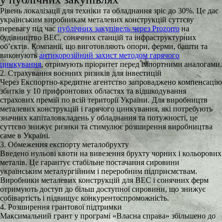
Рівень локалізації для техніки та обладнання зріс до 30%. Це дає
українським виробникам металевих конструкцій суттєву
перевагу під час
публічних закупівель через Prozorro
на
будівництво ВЕС, сонячних станцій та інфраструктурних
об’єктів. Компанії, що виготовляють опори, ферми, башти та
виконують
антикорозійний захист методом гарячого
цинкування
, отримують пріоритет перед імпортними аналогами.
2. Страхування воєнних ризиків для інвестицій
Через Експортно-кредитне агентство запроваджено компенсацію
збитків у 10 прифронтових областях та відшкодування
страхових премій по всій території України. Для виробництв
металевих конструкцій і гарячого цинкування, які потребують
значних капіталовкладень у обладнання та потужності, це
суттєво знижує ризики та стимулює розширення виробництва
саме в Україні.
3. Обмеження експорту металобрухту
Введено нульові квоти на вивезення брухту чорних і кольорових
металів. Це гарантує стабільне постачання сировини
українським металургійним і переробним підприємствам.
Виробники металевих конструкцій для ВЕС і сонячних ферм
отримують доступ до більш доступної сировини, що знижує
собівартість і підвищує конкурентоспроможність.
4. Розширення грантової підтримки
Максимальний грант у програмі «Власна справа» збільшено до