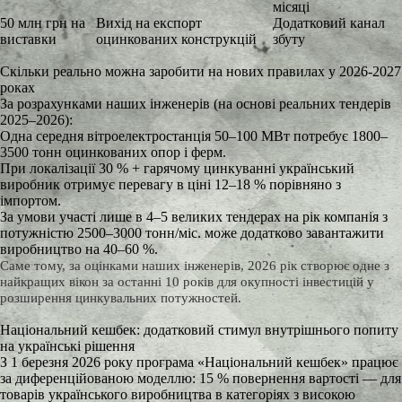
місяці
50 млн грн на
Вихід на експорт
Додатковий канал
виставки
оцинкованих конструкцій
збуту
Скільки реально можна заробити на нових правилах у 2026-2027
роках
За розрахунками наших інженерів (на основі реальних тендерів
2025–2026):
Одна середня вітроелектростанція 50–100 МВт потребує 1800–
3500 тонн оцинкованих опор і ферм.
При локалізації 30 % + гарячому цинкуванні український
виробник отримує перевагу в ціні 12–18 % порівняно з
імпортом.
За умови участі лише в 4–5 великих тендерах на рік компанія з
потужністю 2500–3000 тонн/міс. може додатково завантажити
виробництво на 40–60 %.
Саме тому, за оцінками наших інженерів, 2026 рік створює одне з
найкращих вікон за останні 10 років для окупності інвестицій у
розширення цинкувальних потужностей.
Національний кешбек: додатковий стимул внутрішнього попиту
на українські рішення
З 1 березня 2026 року програма «Національний кешбек» працює
за диференційованою моделлю: 15 % повернення вартості — для
товарів українського виробництва в категоріях з високою