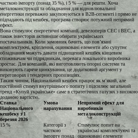
часткою імпорту (понад 35 %), і 5 % — для решти. Хоча
металоконструкції та обладнання для відновлювальної
енергетики переважно закуповуються в B2B-сегменті і прямо не
підпадають під кешбек, програма створює потужний непрямий
ефект.
Вона стимулює енергетичні компанії, девелоперів СЕС і ВЕС, а
також інвесторів активніше обирати українських
постачальників. Коли замовник бачить, що пов’язані
комплектуючі, кріплення, оцинковані елементи або супутнє
обладнання можуть давати підвищений кешбек кінцевим
споживачам чи підрядникам, перевага локального виробника
зростає. Для компаній, які виготовляють опорні системи та
виконують гаряче цинкування, це додатковий аргумент у
переговорах і тендерних пропозиціях.
Таким чином, Національний кешбек працює як м’який, але
постійний стимул внутрішнього попиту і підсилює загальний
тренд «Купуй українське» саме в стратегічних галузях з високою
доданою вартістю.
Ставка
Умова
Непрямий ефект для
Національного
нарахування
виробників
кешбеку з 1
металоконструкцій
березня 2026
15 %
Категорії з
Стимулює попит на
часткою
українські комплектуючі та
імпорту понад
оцинковані елементи