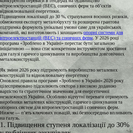
конкурентні переваги в тендерах на будівництво
вітроелектростанцій (ВЕС), сонячних ферм та об’єктів
відновлювальної енергетики.
Підвищення локалізації до 30 %, страхування воєнних ризиків,
обмеження експорту металобрухту та розширена грантова
підтримка формують унікальні умови саме для українських
компаній, які виготовляють і захищають
опорні системи для
вітроелектростанцій (ВЕС) та сонячних ферм
. У 2026 році
програма «Зроблено в Україні» перестає бути загальною
ініціативою — вона стає конкретним інструментом зростання
для галузі гарячого цинкування та виробництва довговічних
металоконструкцій.
Як зміни 2026 року підтримують виробництво металевих
конструкцій та відновлювальну енергетику
Оновлені правила програми «Зроблено в Україні» 2026 року
цілеспрямовано підсилюють сектори з високою доданою
вартістю та стратегічним значенням для енергетичної
незалежності України. Особливо відчутні переваги отримують
виробники металевих конструкцій, гарячого цинкування та
опорних систем для вітроелектростанцій і сонячних ферм.
Нижче — п’ять ключових новацій, які безпосередньо впливають
на галузь.
1. Підвищення ступеня локалізації до 30%
у публічних закупівлях