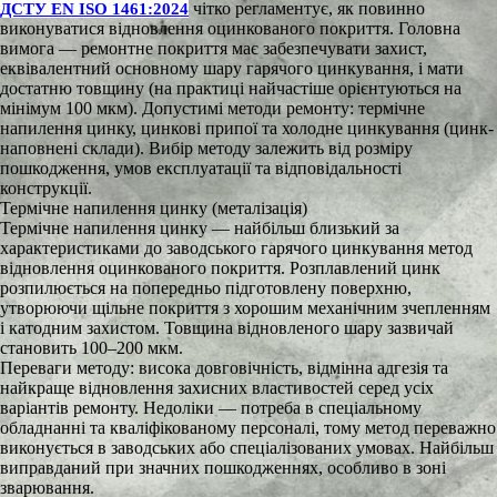
чітко регламентує, як повинно
ДСТУ EN ISO 1461:2024
виконуватися відновлення оцинкованого покриття. Головна
вимога — ремонтне покриття має забезпечувати захист,
еквівалентний основному шару гарячого цинкування, і мати
достатню товщину (на практиці найчастіше орієнтуються на
мінімум 100 мкм). Допустимі методи ремонту: термічне
напилення цинку, цинкові припої та холодне цинкування (цинк-
наповнені склади). Вибір методу залежить від розміру
пошкодження, умов експлуатації та відповідальності
конструкції.
Термічне напилення цинку (металізація)
Термічне напилення цинку — найбільш близький за
характеристиками до заводського гарячого цинкування метод
відновлення оцинкованого покриття. Розплавлений цинк
розпилюється на попередньо підготовлену поверхню,
утворюючи щільне покриття з хорошим механічним зчепленням
і катодним захистом. Товщина відновленого шару зазвичай
становить 100–200 мкм.
Переваги методу: висока довговічність, відмінна адгезія та
найкраще відновлення захисних властивостей серед усіх
варіантів ремонту. Недоліки — потреба в спеціальному
обладнанні та кваліфікованому персоналі, тому метод переважно
виконується в заводських або спеціалізованих умовах. Найбільш
виправданий при значних пошкодженнях, особливо в зоні
зварювання.