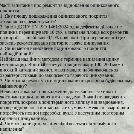
Часті запитання про ремонт та відновлення оцинкованого
покриття
1. Яку площу пошкодження оцинкованого покриття
дозволяється ремонтувати?
Згідно з ДСТУ EN ISO 1461:2024 одна дефектна ділянка не
повинна перевищувати 10 см², а загальна площа всіх ремонтів
на виробі — не більше 0,5 % поверхні. При перевищенні цих
значень рекомендовано повторне гаряче цинкування.
2. Який метод відновлення оцинкованого покриття
найнадійніший?
Найбільш надійним методом є термічне напилення цинку
(металізація). Воно забезпечує товщину шару 100–200 мкм і
високий катодний захист, максимально наближаючись за
характеристиками до заводського гарячого цинкування.
3. Чи можна ремонтувати оцинковане покриття на будівельному
майданчику?
Невеликі локальні пошкодження допускається захищати
якісними цинк-наповненими складами. Значні пошкодження
покриття, зокрема в зоні термічного впливу від зварювання,
краще відновлювати в заводських умовах. Неякісні зварні шви
потребують повної переробки вузла з наступним повторним
гарячим цинкуванням.
4. Чим холодне цинкування відрізняється від термічного
напилення?