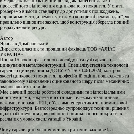
в Черкасах має практичний досвід як нанесення, так і
професійного відновлення оцинкованого покриття. У статті
розберемо вимоги стандарту до допустимих пошкоджень,
порівняємо методи ремонту та дамо конкретні рекомендації, як
правильно відновити захист, щоб конструкція зберегла повний
розрахунковий ресурс.
Автор
Ярослав Домбровський
Директор, власник та провідний фахівець ТОВ «АЛІАС
УКРАЇНА»
Понад 15 років практичного досвіду в галузі гарячого
цинкування металоконструкцій. Спеціалізується на технології
гарячого цинкування за ДСТУ EN ISO 1461:2024, контролі
якості цинкового покриття, професійній оцінці пошкоджень та
заводському відновленні оцинкованого шару після механічних і
зварювальних впливів.
Має значний досвід роботи зі складними та відповідальними
конструкціями, зокрема висотними телекомунікаційними
вежами, опорами ЛЕП, об’єктами енергетики та промислової
інфраструктури. Безпосередньо супроводжує технічні рішення
щодо забезпечення довговічності оцинкованого покриття в
реальних умовах експлуатації в Україні.
Чому гаряче цинкування металу критично важливе і як