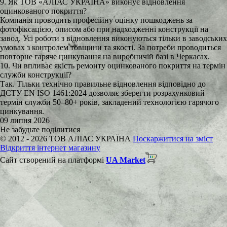
9. Як ТОВ «АЛІАС УКРАЇНА» виконує відновлення
оцинкованого покриття?
Компанія проводить професійну оцінку пошкоджень за
фотофіксацією, описом або при надходженні конструкції на
завод. Усі роботи з відновлення виконуються тільки в заводських
умовах з контролем товщини та якості. За потреби проводиться
повторне гаряче цинкування на виробничій базі в Черкасах.
10. Чи впливає якість ремонту оцинкованого покриття на термін
служби конструкції?
Так. Тільки технічно правильне відновлення відповідно до
ДСТУ EN ISO 1461:2024 дозволяє зберегти розрахунковий
термін служби 50–80+ років, закладений технологією гарячого
цинкування.
09 липня 2026
Не забудьте поділитися
© 2012 - 2026 ТОВ АЛІАС УКРАЇНА
Поскаржитися на зміст
Відкриття інтернет магазину
Сайт створений на платформі
UA Market