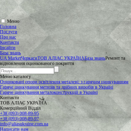
Меню
Головна
Послуги
Про нас
Контакти
Інсайти
База знань
UA Market
Черкаси
ТОВ АЛІАС УКРАЇНА
База знань
Ремонт та
відновлення оцинкованого покриття
Меню
каталогу
Оцинковані опори освітлення металеві: з гарячим цинкуванням
Гаряче цинкування метизів та дрібних виробів в Україні
Гаряче цинкування металоконструкцій в Україні
Контакти
ТОВ АЛІАС УКРАЇНА
Комерційний Відділ
+38 (093) 008-89-95
+38 (093) 008-89-97
info@aliasukraine.com.ua
Написати нам