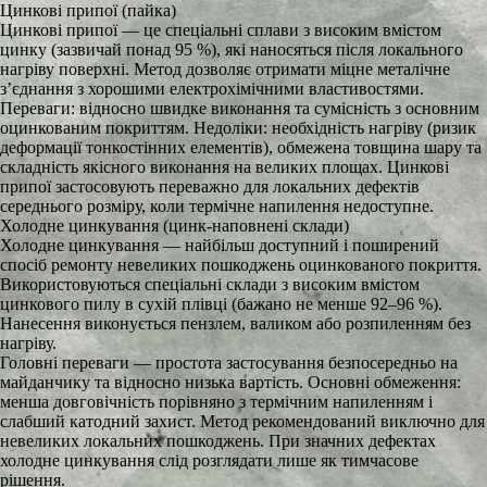
Цинкові припої (пайка)
Цинкові припої — це спеціальні сплави з високим вмістом
цинку (зазвичай понад 95 %), які наносяться після локального
нагріву поверхні. Метод дозволяє отримати міцне металічне
з’єднання з хорошими електрохімічними властивостями.
Переваги: відносно швидке виконання та сумісність з основним
оцинкованим покриттям. Недоліки: необхідність нагріву (ризик
деформації тонкостінних елементів), обмежена товщина шару та
складність якісного виконання на великих площах. Цинкові
припої застосовують переважно для локальних дефектів
середнього розміру, коли термічне напилення недоступне.
Холодне цинкування (цинк-наповнені склади)
Холодне цинкування — найбільш доступний і поширений
спосіб ремонту невеликих пошкоджень оцинкованого покриття.
Використовуються спеціальні склади з високим вмістом
цинкового пилу в сухій плівці (бажано не менше 92–96 %).
Нанесення виконується пензлем, валиком або розпиленням без
нагріву.
Головні переваги — простота застосування безпосередньо на
майданчику та відносно низька вартість. Основні обмеження:
менша довговічність порівняно з термічним напиленням і
слабший катодний захист. Метод рекомендований виключно для
невеликих локальних пошкоджень. При значних дефектах
холодне цинкування слід розглядати лише як тимчасове
рішення.