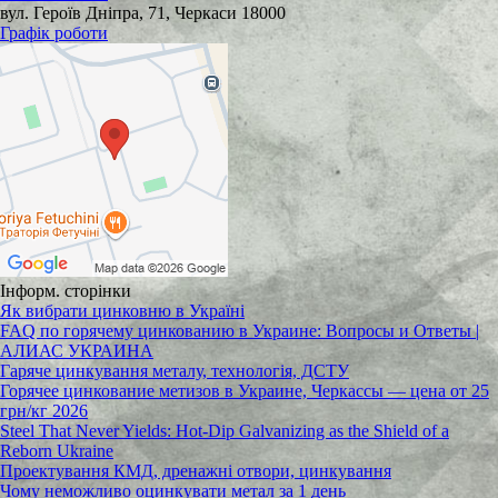
вул. Героїв Дніпра, 71, Черкаси 18000
Графік роботи
Інформ. сторінки
Як вибрати цинковню в Україні
FAQ по горячему цинкованию в Украине: Вопросы и Ответы |
АЛИАС УКРАИНА
Гаряче цинкування металу, технологія, ДСТУ
Горячее цинкование метизов в Украине, Черкассы — цена от 25
грн/кг 2026
Steel That Never Yields: Hot-Dip Galvanizing as the Shield of a
Reborn Ukraine
Проектування КМД, дренажні отвори, цинкування
Чому неможливо оцинкувати метал за 1 день