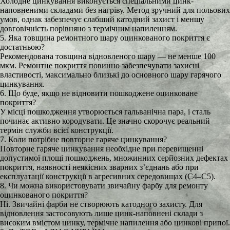
Холодне цинкування виконується спеціальними цинк-
наповненими складами без нагріву. Метод зручний для польових
умов, однак забезпечує слабший катодний захист і меншу
довговічність порівняно з термічним напиленням.
5. Яка товщина ремонтного шару оцинкованого покриття є
достатньою?
Рекомендована товщина відновленого шару — не менше 100
мкм. Ремонтне покриття повинно забезпечувати захисні
властивості, максимально близькі до основного шару гарячого
цинкування.
6. Що буде, якщо не відновити пошкоджене оцинковане
покриття?
У місці пошкодження утворюється гальванічна пара, і сталь
починає активно кородувати. Це значно скорочує реальний
термін служби всієї конструкції.
7. Коли потрібне повторне гаряче цинкування?
Повторне гаряче цинкування необхідне при перевищенні
допустимої площі пошкоджень, множинних серйозних дефектах
покриття, наявності неякісних зварних з’єднань або при
експлуатації конструкції в агресивних середовищах (C4–C5).
8. Чи можна використовувати звичайну фарбу для ремонту
оцинкованого покриття?
Ні. Звичайні фарби не створюють катодного захисту. Для
відновлення застосовують лише цинк-наповнені склади з
високим вмістом цинку, термічне напилення або цинкові припої.