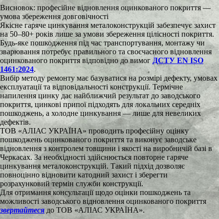
Висновок: професійне відновлення оцинкованого покриття —
умова збереження довговічності
Якісне гаряче цинкування металоконструкцій забезпечує захист
на 50–80+ років лише за умови збереження цілісності покриття.
Будь-яке пошкодження під час транспортування, монтажу чи
зварювання потребує правильного та своєчасного відновлення
оцинкованого покриття відповідно до вимог
ДСТУ EN ISO
1461:2024
.
Вибір методу ремонту має базуватися на розмірі дефекту, умовах
експлуатації та відповідальності конструкції. Термічне
напилення цинку дає найближчий результат до заводського
покриття, цинкові припої підходять для локальних середніх
пошкоджень, а холодне цинкування — лише для невеликих
дефектів.
ТОВ «АЛІАС УКРАЇНА» проводить професійну оцінку
пошкоджень оцинкованого покриття та виконує заводське
відновлення з контролем товщини і якості на виробничій базі в
Черкасах. За необхідності здійснюється повторне гаряче
цинкування металоконструкцій. Такий підхід дозволяє
повноцінно відновити катодний захист і зберегти
розрахунковий термін служби конструкції.
Для отримання консультації щодо оцінки пошкоджень та
можливості заводського відновлення оцинкованого покриття
звертайтеся
до ТОВ «АЛІАС УКРАЇНА».