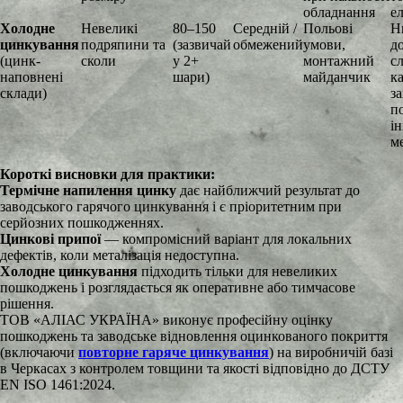
обладнання
е
Холодне
Невеликі
80–150
Середній /
Польові
Н
цинкування
подряпини та
(зазвичай
обмежений
умови,
до
(цинк-
сколи
у 2+
монтажний
с
наповнені
шари)
майданчик
к
склади)
з
п
і
м
Короткі висновки для практики:
Термічне напилення цинку
дає найближчий результат до
заводського гарячого цинкування і є пріоритетним при
серйозних пошкодженнях.
Цинкові припої
— компромісний варіант для локальних
дефектів, коли металізація недоступна.
Холодне цинкування
підходить тільки для невеликих
пошкоджень і розглядається як оперативне або тимчасове
рішення.
ТОВ «АЛІАС УКРАЇНА» виконує професійну оцінку
пошкоджень та заводське відновлення оцинкованого покриття
(включаючи
повторне гаряче цинкування
) на виробничій базі
в Черкасах з контролем товщини та якості відповідно до ДСТУ
EN ISO 1461:2024.