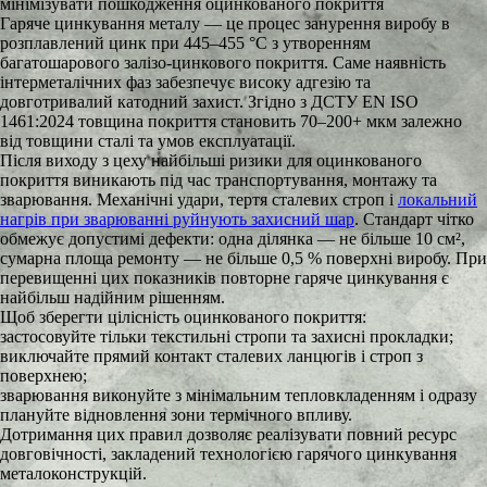
мінімізувати пошкодження оцинкованого покриття
Гаряче цинкування металу — це процес занурення виробу в
розплавлений цинк при 445–455 °C з утворенням
багатошарового залізо-цинкового покриття. Саме наявність
інтерметалічних фаз забезпечує високу адгезію та
довготривалий катодний захист. Згідно з ДСТУ EN ISO
1461:2024 товщина покриття становить 70–200+ мкм залежно
від товщини сталі та умов експлуатації.
Після виходу з цеху найбільші ризики для оцинкованого
покриття виникають під час транспортування, монтажу та
зварювання. Механічні удари, тертя сталевих строп і
локальний
нагрів при зварюванні руйнують захисний шар
. Стандарт чітко
обмежує допустимі дефекти: одна ділянка — не більше 10 см²,
сумарна площа ремонту — не більше 0,5 % поверхні виробу. При
перевищенні цих показників повторне гаряче цинкування є
найбільш надійним рішенням.
Щоб зберегти цілісність оцинкованого покриття:
застосовуйте тільки текстильні стропи та захисні прокладки;
виключайте прямий контакт сталевих ланцюгів і строп з
поверхнею;
зварювання виконуйте з мінімальним тепловкладенням і одразу
плануйте відновлення зони термічного впливу.
Дотримання цих правил дозволяє реалізувати повний ресурс
довговічності, закладений технологією гарячого цинкування
металоконструкцій.