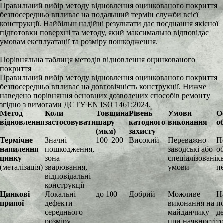
Правильний вибір методу відновлення оцинкованого покриття
безпосередньо впливає на подальший термін служби всієї
конструкції. Найбільш надійні результати дає поєднання якісної
підготовки поверхні та методу, який максимально відповідає
умовам експлуатації та розміру пошкодження.
Порівняльна таблиця методів відновлення оцинкованого
покриття
Правильний вибір методу відновлення оцинкованого покриття
безпосередньо впливає на довговічність конструкції. Нижче
наведено порівняння основних дозволених способів ремонту
згідно з вимогами ДСТУ EN ISO 1461:2024.
Метод
Коли
Товщина
Рівень
Умови
О
відновлення
застосовувати
шару
катодного
виконання
о
(мкм)
захисту
Термічне
Значні
100–200
Високий
Переважно
П
напилення
пошкодження,
заводські або
о
цинку
зона
спеціалізовані
к
(металізація)
зварювання,
умови
п
відповідальні
конструкції
Цинкові
Локальні
до 100
Добрий
Можливе
Н
припої
дефекти
виконання на
п
середнього
майданчику
д
розміру
при наявності
т