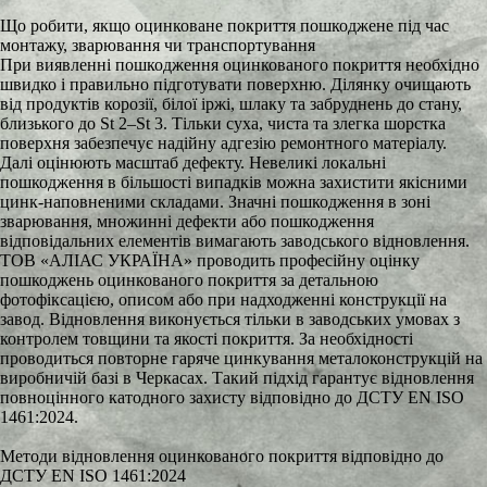
Що робити, якщо оцинковане покриття пошкоджене під час
монтажу, зварювання чи транспортування
При виявленні пошкодження оцинкованого покриття необхідно
швидко і правильно підготувати поверхню. Ділянку очищають
від продуктів корозії, білої іржі, шлаку та забруднень до стану,
близького до St 2–St 3. Тільки суха, чиста та злегка шорстка
поверхня забезпечує надійну адгезію ремонтного матеріалу.
Далі оцінюють масштаб дефекту. Невеликі локальні
пошкодження в більшості випадків можна захистити якісними
цинк-наповненими складами. Значні пошкодження в зоні
зварювання, множинні дефекти або пошкодження
відповідальних елементів вимагають заводського відновлення.
ТОВ «АЛІАС УКРАЇНА» проводить професійну оцінку
пошкоджень оцинкованого покриття за детальною
фотофіксацією, описом або при надходженні конструкції на
завод. Відновлення виконується тільки в заводських умовах з
контролем товщини та якості покриття. За необхідності
проводиться повторне гаряче цинкування металоконструкцій на
виробничій базі в Черкасах. Такий підхід гарантує відновлення
повноцінного катодного захисту відповідно до ДСТУ EN ISO
1461:2024.
Методи відновлення оцинкованого покриття відповідно до
ДСТУ EN ISO 1461:2024