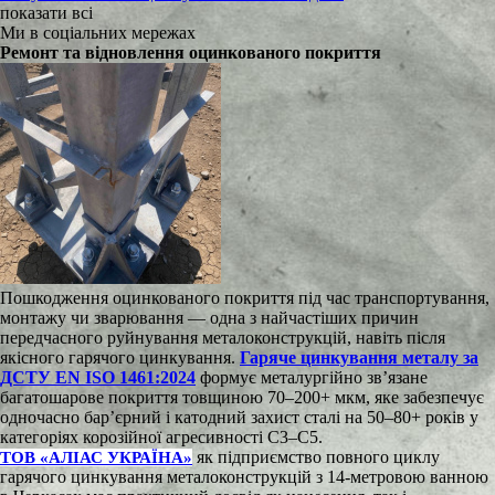
показати всі
Ми в соціальних мережах
Ремонт та відновлення оцинкованого покриття
Пошкодження оцинкованого покриття під час транспортування,
монтажу чи зварювання — одна з найчастіших причин
передчасного руйнування металоконструкцій, навіть після
якісного гарячого цинкування.
Гаряче цинкування металу за
ДСТУ EN ISO 1461:2024
формує металургійно зв’язане
багатошарове покриття товщиною 70–200+ мкм, яке забезпечує
одночасно бар’єрний і катодний захист сталі на 50–80+ років у
категоріях корозійної агресивності C3–C5.
як підприємство повного циклу
ТОВ «АЛІАС УКРАЇНА»
гарячого цинкування металоконструкцій з 14-метровою ванною