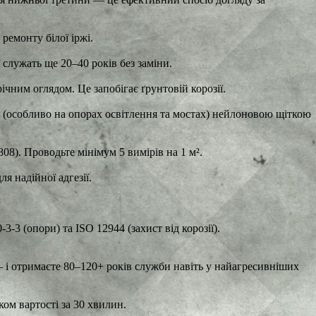
ремонту білої іржі.
 служать ще 20–40 років без заміни.
ним оглядом. Це запобігає ґрунтовій корозії.
 (особливо на опорах освітлення та мостах) нейлоновою щіткою
8). Проводьте мінімум 5 вимірів на 1 м².
я надійної адгезії.
3 (опори) та ISO 12944 (захист від корозії).
 — і отримаєте 80–120+ років служби навіть у найагресивніших
ом вартості за 30 хвилин.