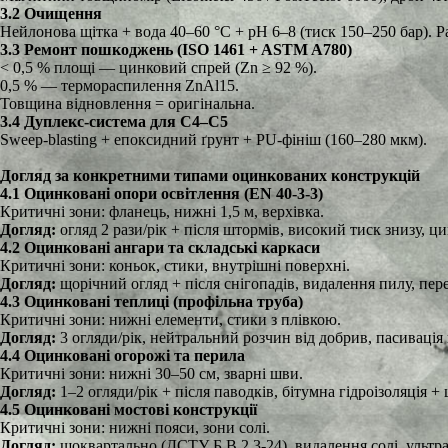
3.2 Очищення
Нейлонова щітка + вода 40–60 °C + pH 6–8 (тиск 150–250 бар). 
3.3 Ремонт пошкоджень (ISO 1461 + ASTM A780)
< 0,5 % площі — цинковий спрей (Zn ≥ 92 %).
0,5 % — термораспилення ZnAl15.
Товщина відновлення = оригінальна.
3.4 Дуплекс-система для C4–C5
Sweep-blasting + епоксидний ґрунт + PU-фініш (160–280 мкм).
Догляд за конкретними типами оцинкованих конструкцій
4.1 Оцинковані опори освітлення (EN 40-3-3)
Критичні зони: фланець, нижні 1,5 м, верхівка.
Догляд:
огляд 2 рази/рік + після штормів, високий тиск знизу, 
4.2 Оцинковані ангари та складські каркаси
Критичні зони: коньок, стики, внутрішні поверхні.
Догляд:
щорічний огляд + після снігопадів, видалення пилу, пере
4.3 Оцинковані теплиці (профільна труба)
Критичні зони: нижні елементи, стики з плівкою.
Догляд:
3 огляди/рік, нейтральний розчин від добрив, пасивація 
4.4 Оцинковані огорожі та перила
Критичні зони: нижні 30–50 см, зварні шви.
Догляд:
1–2 огляди/рік + після паводків, бітумна гідроізоляція 
4.5 Оцинковані мостові конструкції
Критичні зони: нижні пояси, зони солі.
Догляд:
щоквартально (ДСТУ Б В.2.3-24), видалення солі, ультр