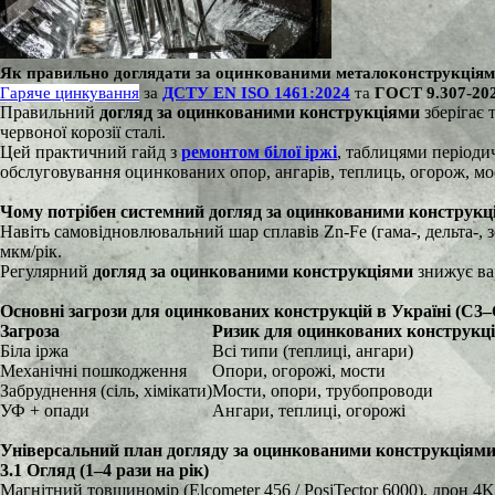
Як правильно доглядати за оцинкованими металоконструкціями:
Гаряче цинкування
за
ДСТУ EN ISO 1461:2024
та
ГОСТ 9.307-20
Правильний
догляд за оцинкованими конструкціями
зберігає 
червоної корозії сталі.
Цей практичний гайд з
ремонтом білої іржі
, таблицями періоди
обслуговування оцинкованих опор, ангарів, теплиць, огорож, мо
Чому потрібен системний догляд за оцинкованими конструкц
Навіть самовідновлювальний шар сплавів Zn-Fe (гама-, дельта-, 
мкм/рік.
Регулярний
догляд за оцинкованими конструкціями
знижує ва
Основні загрози для оцинкованих конструкцій в Україні (C3–
Загроза
Ризик для оцинкованих конструкц
Біла іржа
Всі типи (теплиці, ангари)
Механічні пошкодження
Опори, огорожі, мости
Забруднення (сіль, хімікати)
Мости, опори, трубопроводи
УФ + опади
Ангари, теплиці, огорожі
Універсальний план догляду за оцинкованими конструкціям
3.1 Огляд (1–4 рази на рік)
Магнітний товщиномір (Elcometer 456 / PosiTector 6000), дрон 4K