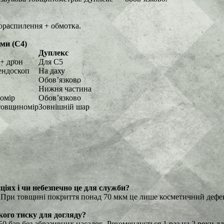
мораспилення + обмотка.
ми (C4)
Дуплекс
+ дрон
Для C5
ендоскоп
На даху
Обов’язково
Нижня частина
омір
Обов’язково
товщиномір
Зовнішній шар
ціях і чи небезпечно це для служби?
т. При товщині покриття понад 70 мкм це лише косметичний деф
ого тиску для догляду?
 бар без абразивних насадок. Рекомендується 1 раз на 2 роки д