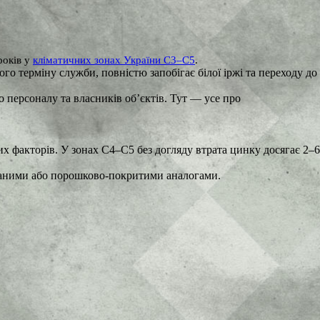
років у
кліматичних зонах України C3–C5
.
о терміну служби, повністю запобігає білої іржі та переходу до
 персоналу та власників об’єктів. Тут — усе про
их факторів. У зонах C4–C5 без догляду втрата цинку досягає 2–6
аними або порошково-покритими аналогами.