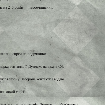
Раз на 2–5 років — пароочищення.
цинковий спрей на подряпинах.
вірка вентиляції. Дуплекс на даху в C4.
після сезону. Заборона контакту з міддю.
+ цинковий спрей.
азвукова товщинометрія. Дуплекс — обов’язково.