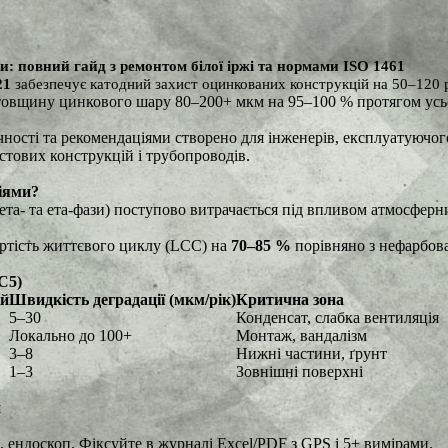
 повний гайд з ремонтом білої іржі та нормами ISO 1461
21
забезпечує катодний захист оцинкованих конструкцій на 50–120 
товщину цинкового шару 80–200+ мкм на 95–100 % протягом усьог
чності та рекомендаціями створено для інженерів, експлуатуючого
стових конструкцій і трубопроводів.
іями?
зета- та ета-фази) поступово витрачається під впливом атмосферн
ртість життєвого циклу (LCC) на
70–85 %
порівняно з нефарбов
C5)
ій
Швидкість деградації (мкм/рік)
Критична зона
5–30
Конденсат, слабка вентиляція
Локально до 100+
Монтаж, вандалізм
3–8
Нижні частини, ґрунт
1–3
Зовнішні поверхні
и
, ендоскоп. Фіксуйте в журналі Excel/PDF з GPS і 5+ вимірами.