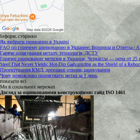
Інформ. сторінки
Як вибрати цинковню в Україні
FAQ по горячему цинкованию в Украине: Вопросы и Ответы
Гаряче цинкування металу, технологія, ДСТУ
Горячее цинкование метизов в Украине, Черкассы — цена от 25 
Steel That Never Yields: Hot-Dip Galvanizing as the Shield of a Rebo
Проектування КМД, дренажні отвори, цинкування
Чому неможливо оцинкувати метал за 1 день
показати всі
Ми в соціальних мережах
Догляд за оцинкованими конструкціями: гайд ISO 1461