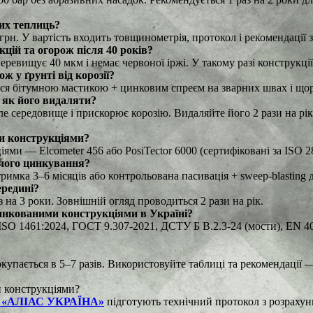
них теплиць?
н. У вартість входить товщинометрія, протокол і рекомендації з 
цій та огорож після 40 років?
евищує 40 мкм і немає червоної іржі. У такому разі конструкції
 у ґрунті від корозії?
я бітумною мастикою + цинковим спреєм на зварних швах і щоріч
 як його видаляти?
 середовище і прискорює корозію. Видаляйте його 2 рази на рік
и конструкціями?
 — Elcometer 456 або PosiTector 6000 (сертифіковані за ISO 280
ячого цинкування?
имка 3–6 місяців або контрольована пасивація + sweep-blasting дл
ередині?
на 3 роки. Зовнішній огляд проводиться 2 рази на рік.
цинкованими конструкціями в Україні?
 1461:2024, ГОСТ 9.307-2021, ДСТУ Б В.2.3-24 (мости), EN 40-3-
окупається в 5–7 разів. Використовуйте таблиці та рекомендації
и конструкціями?
 «АЛІАС УКРАЇНА»
підготують технічний протокол з розрахунк