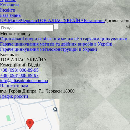
Контакти
Інсайти
База знань
UA Market
Черкаси
ТОВ АЛІАС УКРАЇНА
База знань
Догляд за о
Меню
каталогу
Оцинковані опори освітлення металеві: з гарячим цинкуванням
Гаряче цинкування метизів та дрібних виробів в Україні
Гаряче цинкування металоконструкцій в Україні
Контакти
ТОВ АЛІАС УКРАЇНА
Комерційний Відділ
+38 (093) 008-89-95
+38 (093) 008-89-97
info@aliasukraine.com.ua
Написати нам
вул. Героїв Дніпра, 71, Черкаси 18000
Графік роботи