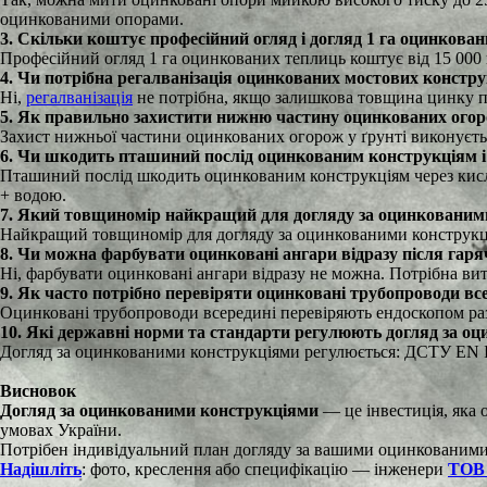
оцинкованими опорами.
3. Скільки коштує професійний огляд і догляд 1 га оцинкова
Професійний огляд 1 га оцинкованих теплиць коштує від 15 000 гр
4. Чи потрібна регалванізація оцинкованих мостових конструк
Ні,
регалванізація
не потрібна, якщо залишкова товщина цинку пер
5. Як правильно захистити нижню частину оцинкованих огорож
Захист нижньої частини оцинкованих огорож у ґрунті виконуєтьс
6. Чи шкодить пташиний послід оцинкованим конструкціям і
Пташиний послід шкодить оцинкованим конструкціям через кисле
+ водою.
7. Який товщиномір найкращий для догляду за оцинкованим
Найкращий товщиномір для догляду за оцинкованими конструкціями
8. Чи можна фарбувати оцинковані ангари відразу після гар
Ні, фарбувати оцинковані ангари відразу не можна. Потрібна витр
9. Як часто потрібно перевіряти оцинковані трубопроводи вс
Оцинковані трубопроводи всередині перевіряють ендоскопом раз 
10. Які державні норми та стандарти регулюють догляд за о
Догляд за оцинкованими конструкціями регулюється: ДСТУ EN ISO
Висновок
Догляд за оцинкованими конструкціями
— це інвестиція, яка 
умовах України.
Потрібен індивідуальний план догляду за вашими оцинкованим
Надішліть
: фото, креслення або специфікацію — інженери
ТОВ