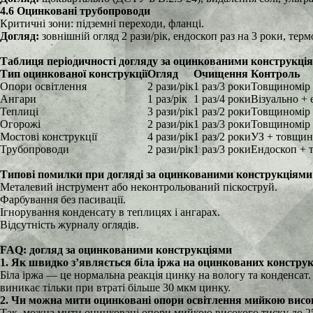
4.6 Оцинковані трубопроводи
Критичні зони: підземні переходи, фланці.
Догляд:
зовнішній огляд 2 рази/рік, ендоскоп раз на 3 роки, тер
Таблиця періодичності догляду за оцинкованими конструкція
Тип оцинкованої конструкції
Огляд
Очищення
Контроль
Опори освітлення
2 рази/рік
1 раз/3 роки
Товщиномір 
Ангари
1 раз/рік
1 раз/4 роки
Візуально + 
Теплиці
3 рази/рік
1 раз/2 роки
Товщиномір
Огорожі
2 рази/рік
1 раз/3 роки
Товщиномір
Мостові конструкції
4 рази/рік
1 раз/2 роки
УЗ + товщин
Трубопроводи
2 рази/рік
1 раз/3 роки
Ендоскоп + 
Типові помилки при догляді за оцинкованими конструкціями
Металевий інструмент або неконтрольований піскоструй.
Фарбування без пасивації.
Ігнорування конденсату в теплицях і ангарах.
Відсутність журналу оглядів.
FAQ: догляд за оцинкованими конструкціями
1. Як швидко з’являється біла іржа на оцинкованих конструк
Біла іржа — це нормальна реакція цинку на вологу та конденса
виникає тільки при втраті більше 30 мкм цинку.
2. Чи можна мити оцинковані опори освітлення мийкою висок
Так, можна мити оцинковані опори мийкою високого тиску до 250