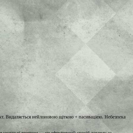
ект. Видаляється нейлоновою щіткою + пасивацією. Небезпека
ля нижньої третини — це ефективний спосіб догляду за