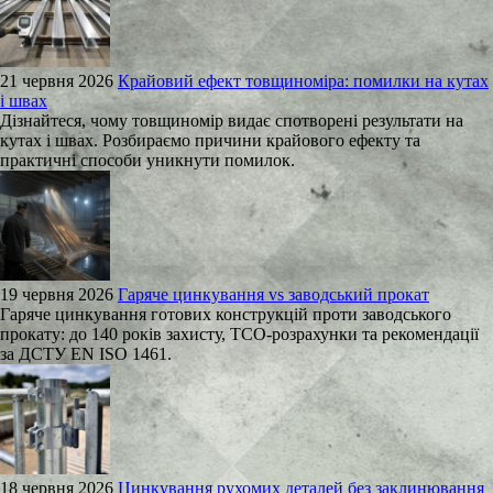
21 червня 2026
Крайовий ефект товщиноміра: помилки на кутах
і швах
Дізнайтеся, чому товщиномір видає спотворені результати на
кутах і швах. Розбираємо причини крайового ефекту та
практичні способи уникнути помилок.
19 червня 2026
Гаряче цинкування vs заводський прокат
Гаряче цинкування готових конструкцій проти заводського
прокату: до 140 років захисту, TCO-розрахунки та рекомендації
за ДСТУ EN ISO 1461.
18 червня 2026
Цинкування рухомих деталей без заклинювання