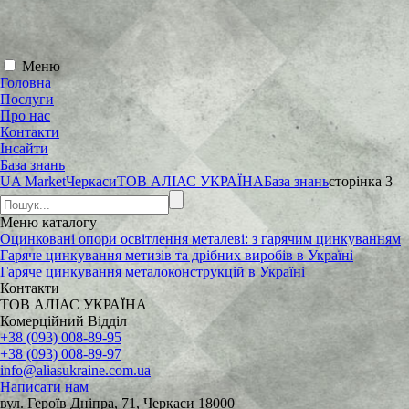
Меню
Головна
Послуги
Про нас
Контакти
Інсайти
База знань
UA Market
Черкаси
ТОВ АЛІАС УКРАЇНА
База знань
сторінка 3
Меню
каталогу
Оцинковані опори освітлення металеві: з гарячим цинкуванням
Гаряче цинкування метизів та дрібних виробів в Україні
Гаряче цинкування металоконструкцій в Україні
Контакти
ТОВ АЛІАС УКРАЇНА
Комерційний Відділ
+38 (093) 008-89-95
+38 (093) 008-89-97
info@aliasukraine.com.ua
Написати нам
вул. Героїв Дніпра, 71, Черкаси 18000