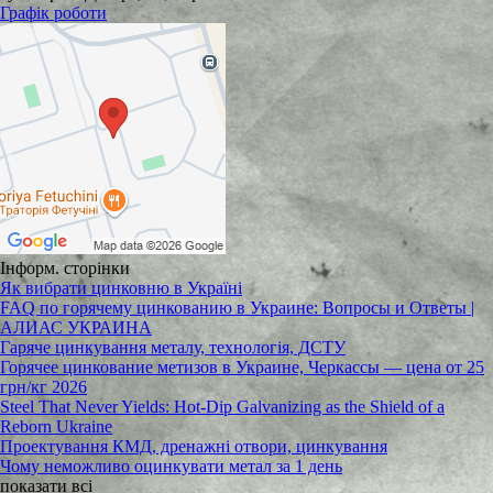
Графік роботи
Інформ. сторінки
Як вибрати цинковню в Україні
FAQ по горячему цинкованию в Украине: Вопросы и Ответы |
АЛИАС УКРАИНА
Гаряче цинкування металу, технологія, ДСТУ
Горячее цинкование метизов в Украине, Черкассы — цена от 25
грн/кг 2026
Steel That Never Yields: Hot-Dip Galvanizing as the Shield of a
Reborn Ukraine
Проектування КМД, дренажні отвори, цинкування
Чому неможливо оцинкувати метал за 1 день
показати всі